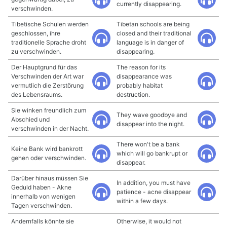
currently disappearing.
verschwinden.
Tibetische Schulen werden
Tibetan schools are being
geschlossen, ihre
closed and their traditional
traditionelle Sprache droht
language is in danger of
zu verschwinden.
disappearing.
Der Hauptgrund für das
The reason for its
Verschwinden der Art war
disappearance was
vermutlich die Zerstörung
probably habitat
des Lebensraums.
destruction.
Sie winken freundlich zum
They wave goodbye and
Abschied und
disappear into the night.
verschwinden in der Nacht.
There won't be a bank
Keine Bank wird bankrott
which will go bankrupt or
gehen oder verschwinden.
disappear.
Darüber hinaus müssen Sie
In addition, you must have
Geduld haben - Akne
patience - acne disappear
innerhalb von wenigen
within a few days.
Tagen verschwinden.
Andernfalls könnte sie
Otherwise, it would not