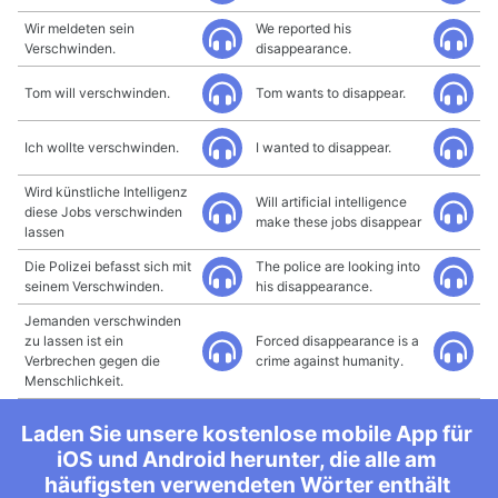
Wir meldeten sein
We reported his
Verschwinden.
disappearance.
Tom will verschwinden.
Tom wants to disappear.
Ich wollte verschwinden.
I wanted to disappear.
Wird künstliche Intelligenz
Will artificial intelligence
diese Jobs verschwinden
make these jobs disappear
lassen
Die Polizei befasst sich mit
The police are looking into
seinem Verschwinden.
his disappearance.
Jemanden verschwinden
zu lassen ist ein
Forced disappearance is a
Verbrechen gegen die
crime against humanity.
Menschlichkeit.
Laden Sie unsere kostenlose mobile App für
iOS und Android herunter, die alle am
häufigsten verwendeten Wörter enthält