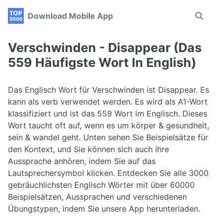
Skip
Skip
Skip
Download Mobile App
Toggle
to
to
to
search
primary
content
footer
navigation
Verschwinden - Disappear (Das
559 Häufigste Wort In English)
Das Englisch Wort für Verschwinden ist Disappear. Es
kann als verb verwendet werden. Es wird als A1-Wort
klassifiziert und ist das 559 Wort im Englisch. Dieses
Wort taucht oft auf, wenn es um körper & gesundheit,
sein & wandel geht. Unten sehen Sie Beispielsätze für
den Kontext, und Sie können sich auch ihre
Aussprache anhören, indem Sie auf das
Lautsprechersymbol klicken. Entdecken Sie alle 3000
gebräuchlichsten Englisch Wörter mit über 60000
Beispielsätzen, Aussprachen und verschiedenen
Übungstypen, indem Sie unsere App herunterladen.