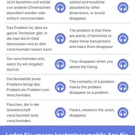
nicht bestehen und würde
subsist and would be
von anderen Dimensionen
absorbed by other
absorbiert werden oder
dimensions, or would
einfach verschwinden.
disappear.
Das Problem ist, dass es
The problem is that there
ganze Territorien gibt, in
are plenty of territories to
die man leicht Geld
make these transactions
überweisen und es dort
and make them disappear.
verschwinden lassen kann.
Sie verschwinden erst,
They disappear when you
wenn Du ein Angebot
delete the listing.
löschst.
Die Normalität eines
The normality of a problem
Problems bringt das
makes the problem
Problem als Problem zum
disappear as a problem.
Verschwinden.
Flaschen, die in der
Gewerkschaft
Flasks, nested in the union,
verschachtelt sind,
disappear.
verschwinden.