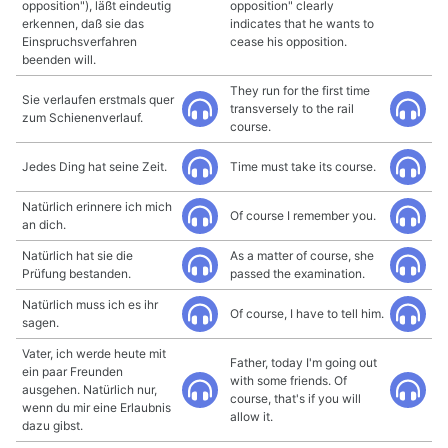
opposition"), läßt eindeutig
opposition" clearly
erkennen, daß sie das
indicates that he wants to
Einspruchsverfahren
cease his opposition.
beenden will.
They run for the first time
Sie verlaufen erstmals quer
transversely to the rail
zum Schienenverlauf.
course.
Jedes Ding hat seine Zeit.
Time must take its course.
Natürlich erinnere ich mich
Of course I remember you.
an dich.
Natürlich hat sie die
As a matter of course, she
Prüfung bestanden.
passed the examination.
Natürlich muss ich es ihr
Of course, I have to tell him.
sagen.
Vater, ich werde heute mit
Father, today I'm going out
ein paar Freunden
with some friends. Of
ausgehen. Natürlich nur,
course, that's if you will
wenn du mir eine Erlaubnis
allow it.
dazu gibst.