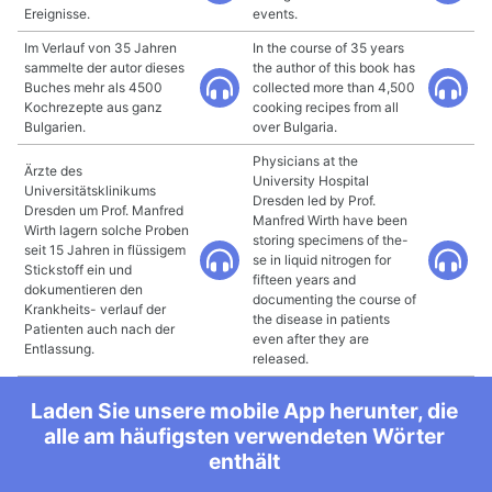
Ereignisse.
events.
Im Verlauf von 35 Jahren
In the course of 35 years
sammelte der autor dieses
the author of this book has
Buches mehr als 4500
collected more than 4,500
Kochrezepte aus ganz
cooking recipes from all
Bulgarien.
over Bulgaria.
Physicians at the
Ärzte des
University Hospital
Universitätsklinikums
Dresden led by Prof.
Dresden um Prof. Manfred
Manfred Wirth have been
Wirth lagern solche Proben
storing specimens of the-
seit 15 Jahren in flüssigem
se in liquid nitrogen for
Stickstoff ein und
fifteen years and
dokumentieren den
documenting the course of
Krankheits- verlauf der
the disease in patients
Patienten auch nach der
even after they are
Entlassung.
released.
Laden Sie unsere mobile App herunter, die
alle am häufigsten verwendeten Wörter
enthält