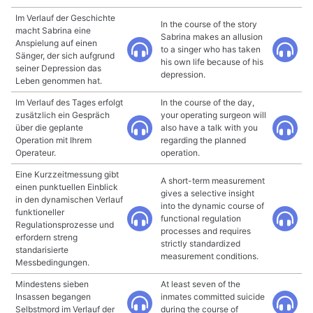
Im Verlauf der Geschichte
In the course of the story
macht Sabrina eine
Sabrina makes an allusion
Anspielung auf einen
to a singer who has taken
Sänger, der sich aufgrund
his own life because of his
seiner Depression das
depression.
Leben genommen hat.
Im Verlauf des Tages erfolgt
In the course of the day,
zusätzlich ein Gespräch
your operating surgeon will
über die geplante
also have a talk with you
Operation mit Ihrem
regarding the planned
Operateur.
operation.
Eine Kurzzeitmessung gibt
A short-term measurement
einen punktuellen Einblick
gives a selective insight
in den dynamischen Verlauf
into the dynamic course of
funktioneller
functional regulation
Regulationsprozesse und
processes and requires
erfordern streng
strictly standardized
standarisierte
measurement conditions.
Messbedingungen.
Mindestens sieben
At least seven of the
Insassen begangen
inmates committed suicide
Selbstmord im Verlauf der
during the course of