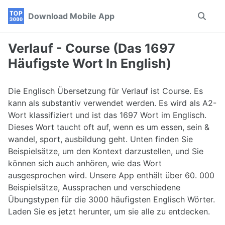
Skip
Skip
Skip
Download Mobile App
Toggle
to
to
to
search
primary
content
footer
navigation
Verlauf - Course (Das 1697
Häufigste Wort In English)
Die Englisch Übersetzung für Verlauf ist Course. Es
kann als substantiv verwendet werden. Es wird als A2-
Wort klassifiziert und ist das 1697 Wort im Englisch.
Dieses Wort taucht oft auf, wenn es um essen, sein &
wandel, sport, ausbildung geht. Unten finden Sie
Beispielsätze, um den Kontext darzustellen, und Sie
können sich auch anhören, wie das Wort
ausgesprochen wird. Unsere App enthält über 60. 000
Beispielsätze, Aussprachen und verschiedene
Übungstypen für die 3000 häufigsten Englisch Wörter.
Laden Sie es jetzt herunter, um sie alle zu entdecken.