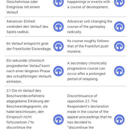
Geschehnisse oder
happenings or events with
Ereignisse mit einem
a course of development.
Verlauf.
Advancer-Einheit
Advancer unit changing the
verändert den Verlauf des
course of the gameplay
Spiels radikal.
radically.
Its course roughly follows
Ihr Verlauf entspricht grob
that of the Frankfurt push
der Frankfurter Eisrandlage.
moraine.
Ein sekundär chronisch
A secondary chronically
progredienter Verlauf kann
progressive course can
nach einer längeren Phase
occur after a prolonged
des schubförmigen Verlaufs
period of relapsing.
eintreten.
2.1 Die im Verlauf des
Beschwerdeverfahrens
Discontinuance of
abgegebene Erklärung der
opposition 2.1. The
Beschwerdegegnerin, sie
Respondent's declaration
habe beschlossen, den
made in the course of the
Einspruch nicht
appeal proceedings that he
fortzusetzen ("to
has decided to
discontinue the
"discontinue the