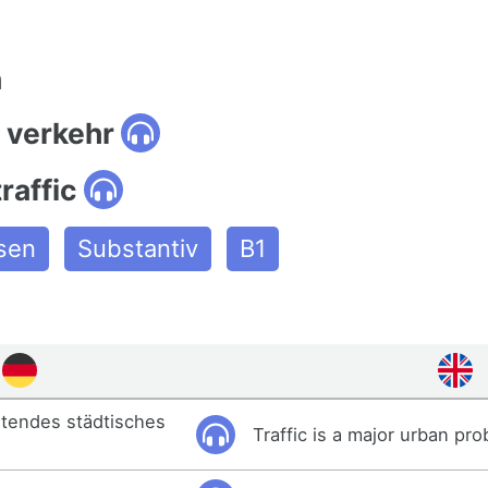
n
 verkehr
raffic
isen
Substantiv
B1
utendes städtisches
Traffic is a major urban pro