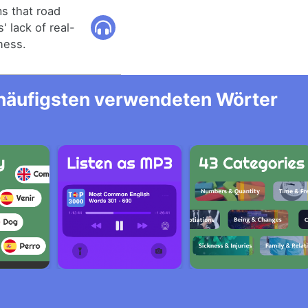
s that road
' lack of real-
ness.
m häufigsten verwendeten Wörter