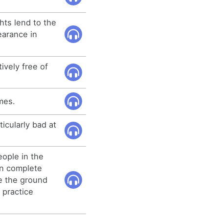
hts lend to the
arance in
tively free of
imes.
ticularly bad at
eople in the
in complete
se the ground
 practice