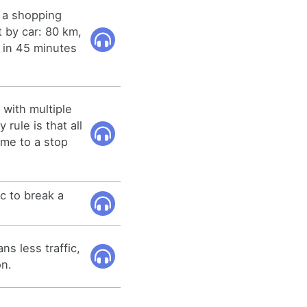
o a shopping
t by car: 80 km,
re in 45 minutes
 with multiple
rule is that all
ome to a stop
ic to break a
ns less traffic,
on.