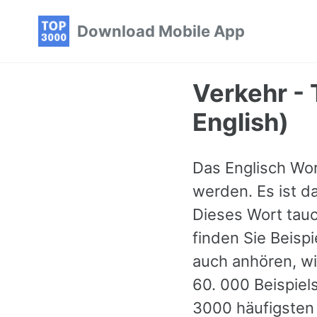
Skip
Skip
Skip
Download Mobile App
to
to
to
primary
content
footer
navigation
Verkehr - 
English)
Das Englisch Wort
werden. Es ist d
Dieses Wort tauc
finden Sie Beisp
auch anhören, w
60. 000 Beispie
3000 häufigsten E