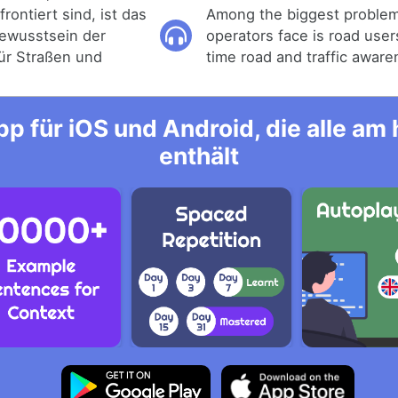
rontiert sind, ist das
Among the biggest problem
ewusstsein der
operators face is road users
ür Straßen und
time road and traffic aware
p für iOS und Android, die alle a
enthält