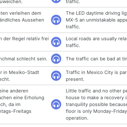
zuweichen.
traffic.
hten verleihen dem
The LED daytime driving lig
ändliches Aussehen
MX-5 an unmistakable appe
traffic.
 der Regel relativ frei
Local roads are usually rela
traffic.
nchmal schlecht sein.
The traffic can be bad at t
hr in Mexiko-Stadt
Traffic in Mexico City is par
echt.
present.
eine anderen
Little traffic and no other p
chen eine Erholung
house to make a recovery 
ich, da im
tranquility possible becau
tags-Freitags
floor is only Monday-Friday
operation.