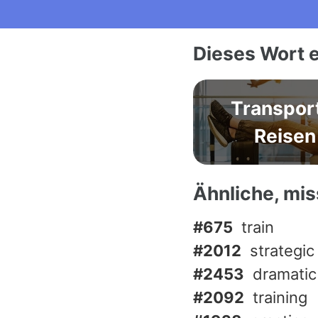
Dieses Wort e
Transpor
Reisen
Ähnliche, mi
#675
train
#2012
strategic
#2453
dramatic
#2092
training