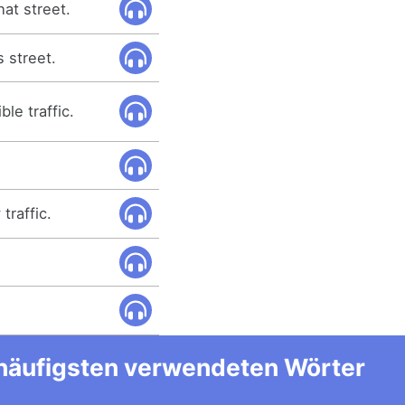
hat street.
s street.
ble traffic.
 traffic.
m häufigsten verwendeten Wörter