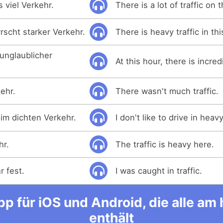
s viel Verkehr.
There is a lot of traffic on t
rscht starker Verkehr.
There is heavy traffic in thi
 unglaublicher
At this hour, there is incredi
kehr.
There wasn't much traffic.
 im dichten Verkehr.
I don't like to drive in heavy
hr.
The traffic is heavy here.
r fest.
I was caught in traffic.
p für iOS und Android, die alle a
enthält