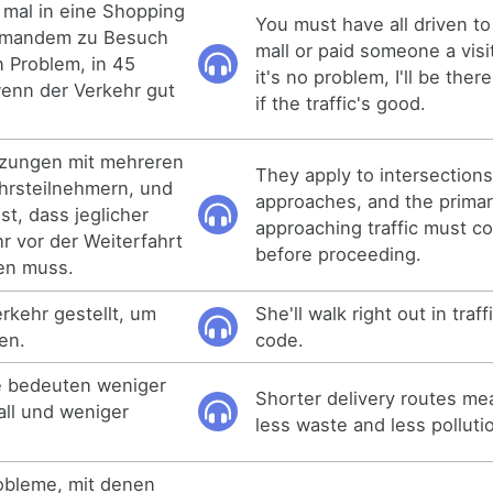
n mal in eine Shopping
You must have all driven t
jemandem zu Besuch
mall or paid someone a visi
n Problem, in 45
it's no problem, I'll be the
wenn der Verkehr gut
if the traffic's good.
uzungen mit mehreren
They apply to intersections
rsteilnehmern, und
approaches, and the primary 
st, dass jeglicher
approaching traffic must c
 vor der Weiterfahrt
before proceeding.
en muss.
erkehr gestellt, um
She'll walk right out in traff
en.
code.
e bedeuten weniger
Shorter delivery routes mea
all und weniger
less waste and less polluti
.
obleme, mit denen