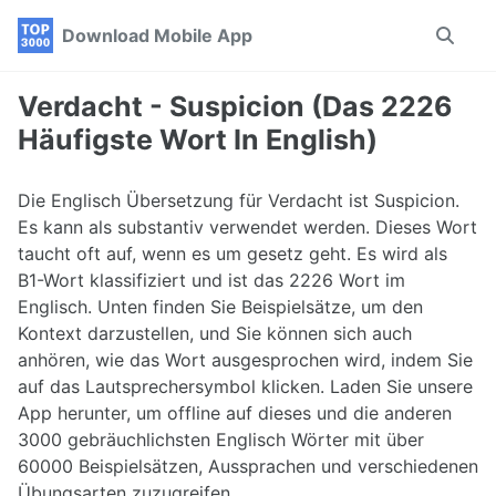
Skip
Skip
Skip
Download Mobile App
Toggle
to
to
to
search
primary
content
footer
navigation
Verdacht - Suspicion (Das 2226
Häufigste Wort In English)
Die Englisch Übersetzung für Verdacht ist Suspicion.
Es kann als substantiv verwendet werden. Dieses Wort
taucht oft auf, wenn es um gesetz geht. Es wird als
B1-Wort klassifiziert und ist das 2226 Wort im
Englisch. Unten finden Sie Beispielsätze, um den
Kontext darzustellen, und Sie können sich auch
anhören, wie das Wort ausgesprochen wird, indem Sie
auf das Lautsprechersymbol klicken. Laden Sie unsere
App herunter, um offline auf dieses und die anderen
3000 gebräuchlichsten Englisch Wörter mit über
60000 Beispielsätzen, Aussprachen und verschiedenen
Übungsarten zuzugreifen.