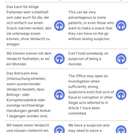
Das kann für einige
Patienten sehr vorteilhaft
This can be very
sein oder auch für die, die
advantageous to some
sich einfach nur einen
patients, or even those who
Snack machen wollen, den
want to make a snack that
sie unterwegs essen
they can have on the go
können, ohne Verdacht zu
without raising suspicion.
erregen.
Wir können keinen mit dem
Can't hold somebody on
Verdacht festhalten, er sei
suspicion of being a
ein Monster.
monster.
Das Amt kann eine
The Office may open an
Untersuchung einleiten,
investigation when
wenn ausreichender
sufficiently strong
Verdacht besteht, dass
suspicions exist that acts of
Betrugs- oder
fraud or corruption or other
Korruptionsdelikte oder
illegal acts referred to in
sonstige rechtswidrige
Article 1 have been
Handlungen gemäß Artikel
committed.
1 begangen worden sind.
Wir haben einen Verdacht
We have a suspicion and
und müssen vielleicht ein
may need to solve a