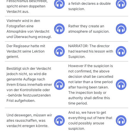
Fetischismus beschreibt,
a fetish declares a double
spricht einen doppelten
suspicion.
Verdacht aus.
Vielmehr wird in den
Fotografien eine
Rather they create an
Atmosphäre von Verdacht
atmosphere of suspicion.
und Überwachung erzeugt.
Der Regisseur hatte mit
NARRATOR: The director
Verdacht seine Lektion
had learned his lesson with
gelernt.
Suspicion.
However if the suspicion is
Bestätigt sich der Verdacht
not confirmed, the above
jedoch nicht, so wird die
decision shall be cancelled
genannte Auflage nach
not later than a time period
ihrem Erlass innerhalb einer
after having been taken.
von der Kontrollstelle oder
The inspection body or
-behörde festzusetzenden
authority shall define this
Frist aufgehoben.
time period.
And so, we have to get
Und deswegen, müssen wir
everything out of here that
alles rausschaffen, was
could possibly arouse
verdacht erregen könnte.
suspicion.