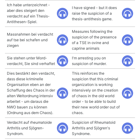
Ich habe unterzeichnet -
I have signed - but it does
aber dies steigert den
raise the suspicion of a
verdacht auf ein Thesis-
thesis-antithesis game.
Antithesen-Spiel.
Measures following the
Massnahmen bei verdacht
suspicion of the presence
auf tse bei schafen und
of a TSE in ovine and
ziegen
caprine animals
Sie stehen unter Mord-
I'm arresting you on
verdacht, Sie sind verhaftet
suspicion of murder.
Dies bestärkt den verdacht,
This reinforces the
dass diese kriminelle
suspicion that this criminal
Organisation eben an der
organization is working
Schaffung des Chaos in der
intensively on the creation
alten Weltordnung intensiv
of chaos in the old world
arbeitet - um daraus die
order - to be able to build
NWO bauen zu können
their new world order out of
(Ordnung aus dem Chaos).
chaos.
Verdacht auf rheumatoide
Suspicion of Rheumatoid
Arthritis und Sjögren-
Arthritis and Sjögren's
Syndrom.
Syndrome.