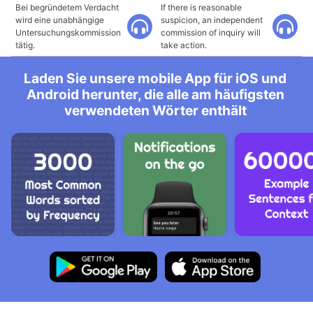
Bei begründetem Verdacht
If there is reasonable
wird eine unabhängige
suspicion, an independent
Untersuchungskommission
commission of inquiry will
tätig.
take action.
Laden Sie unsere mobile App für iOS und
Android herunter, die alle am häufigsten
verwendeten Wörter enthält