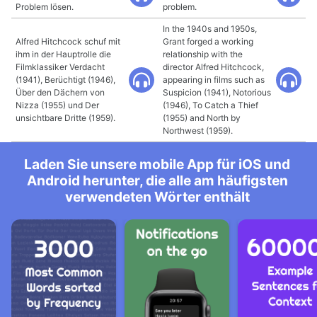
Problem lösen.
problem.
In the 1940s and 1950s,
Alfred Hitchcock schuf mit
Grant forged a working
ihm in der Hauptrolle die
relationship with the
Filmklassiker Verdacht
director Alfred Hitchcock,
(1941), Berüchtigt (1946),
appearing in films such as
Über den Dächern von
Suspicion (1941), Notorious
Nizza (1955) und Der
(1946), To Catch a Thief
unsichtbare Dritte (1959).
(1955) and North by
Northwest (1959).
Laden Sie unsere mobile App für iOS und
Android herunter, die alle am häufigsten
verwendeten Wörter enthält