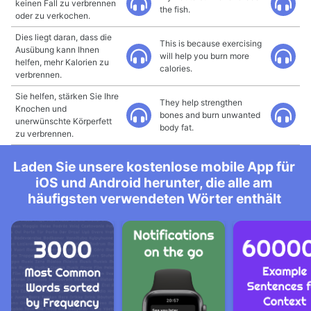
keinen Fall zu verbrennen
the fish.
oder zu verkochen.
Dies liegt daran, dass die
This is because exercising
Ausübung kann Ihnen
will help you burn more
helfen, mehr Kalorien zu
calories.
verbrennen.
Sie helfen, stärken Sie Ihre
They help strengthen
Knochen und
bones and burn unwanted
unerwünschte Körperfett
body fat.
zu verbrennen.
Laden Sie unsere kostenlose mobile App für
iOS und Android herunter, die alle am
häufigsten verwendeten Wörter enthält