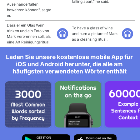
falling apart," he said.
Auseinanderfallen
bewahren können", sagte
er.
Dass er ein Glas Wein
To have a glass of wine
trinken und ein Foto von
and burn a picture of Mark
Mark verbrennen soll, als
as a cleansing ritual.
eine Art Reinigungsritual.
Laden Sie unsere kostenlose mobile App für
iOS und Android herunter, die alle am
häufigsten verwendeten Wörter enthält