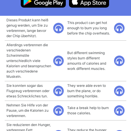
Dieses Produkt kann heiß
This product can get hot
genug werden, um Sie zu
enough to burn you long
verbrennen, lange bevor
before the chip overheats.
der Chip überhitzt.
Allerdings verbrennen die
verschiedenen
But different swimming
Schwimmstile
styles burn different
unterschiedlich viele
amounts of calories and
Kalorien und beanspruchen
work different muscles.
auch verschiedene
Muskeln.
Sie konnten sogar das
They were able even to
Flugzeug verbrennen oder
burn the plane, or do
etwas Schreckliches tun.
something horrible.
Nehmen Sie Hilfe von der
Take a break help to burn
Pause, um die Kalorien zu
those calories.
verbrennen.
Sie reduzieren den Hunger,
verbrennen Fett
They reduce the hunger,