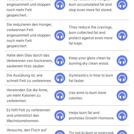
angesammelt und stoppen
burn accumulated fat and
noch mehr Fett
stop even more fat stored.
gespeichert.
Sie reduzieren den Hunger,
They reduce the cravings,
verbrennen Fett
burn collected fat and
angesammelt und stoppen
protect against even more
noch mehr Fett
fat kept.
gespeichert.
Halte dein Glas durch das
Keep your glass clean by
Verbrennen von trockenem,
burning dry clean wood.
sauberem Holz sauber.
Die Ausübung ist, wie
Gymnastics in how to burn
schnell Fett zu verbrennen.
fat faster.
Verwenden Sie die Arme,
Use arms to burn more
um mehr Kalorien zu
calories.
verbrennen.
Es hilft Fett zu verbrennen
Helps burn fat and
und unterstützt das
promotes Growth Hormone.
Wachstumshormon.
Versuche, den Fisch auf
Try not to burn or overcook