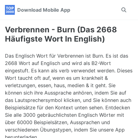
Skip
Skip
Skip
Download Mobile App
Toggle
to
to
to
search
primary
content
footer
navigation
Verbrennen - Burn (Das 2668
Häufigste Wort In English)
Das Englisch Wort für Verbrennen ist Burn. Es ist das
2668 Wort auf Englisch und wird als B2-Wort
eingestuft. Es kann als verb verwendet werden. Dieses
Wort taucht oft auf, wenn es um krankheit &
verletzungen, essen, haus, medien & it geht. Sie
können sich ihre Aussprache anhören, indem Sie auf
das Lautsprechersymbol klicken, und Sie können auch
Beispielsätze für den Kontext unten sehen. Entdecken
Sie alle 3000 gebräuchlichsten Englisch Wörter mit
über 60000 Beispielsätzen, Aussprachen und
verschiedenen Übungstypen, indem Sie unsere App
herunterladen.