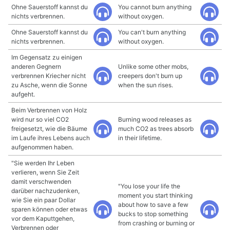
Ohne Sauerstoff kannst du
You cannot burn anything
nichts verbrennen.
without oxygen.
Ohne Sauerstoff kannst du
You can't burn anything
nichts verbrennen.
without oxygen.
Im Gegensatz zu einigen
anderen Gegnern
Unlike some other mobs,
verbrennen Kriecher nicht
creepers don't burn up
zu Asche, wenn die Sonne
when the sun rises.
aufgeht.
Beim Verbrennen von Holz
wird nur so viel CO2
Burning wood releases as
freigesetzt, wie die Bäume
much CO2 as trees absorb
im Laufe ihres Lebens auch
in their lifetime.
aufgenommen haben.
"Sie werden Ihr Leben
verlieren, wenn Sie Zeit
damit verschwenden
"You lose your life the
darüber nachzudenken,
moment you start thinking
wie Sie ein paar Dollar
about how to save a few
sparen können oder etwas
bucks to stop something
vor dem Kaputtgehen,
from crashing or burning or
Verbrennen oder