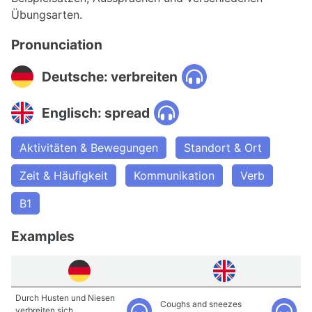
Übungsarten.
Pronunciation
Deutsche: verbreiten
Englisch: spread
Aktivitäten & Bewegungen
Standort & Ort
Zeit & Häufigkeit
Kommunikation
Verb
B1
Examples
Durch Husten und Niesen
Coughs and sneezes
verbreiten sich