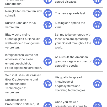
spread diseases.
Krankheiten.
Neuigkeiten verbreiten sich
The news spreads fast.
schnell.
Küssen kann den Virus
Kissing can spread the
verbreiten.
virus.
Bitte wecke meine
Stir me to be generous with
Großzügigkeit für jene, die
those who are spreading
weltweit dein Evangelium
your Gospel throughout the
verbreiten.
world.
Infolgedessen wurde der
As a result, the American
amerikanische Riese
giant was again accused of
erneut beschuldigt,
spreading obesity.
Fettleibigkeit zu verbreiten.
Sein Ziel ist es, das Wissen
His goal is to spread
über Kryptosysteme und
knowledge of
bahnbrechende
cryptosystems and
Technologien zu
liberating technologies.
verbreiten.
Sobald Sie eine
Once you make a
Präsentation erstellen, ist
presentation, it's time to