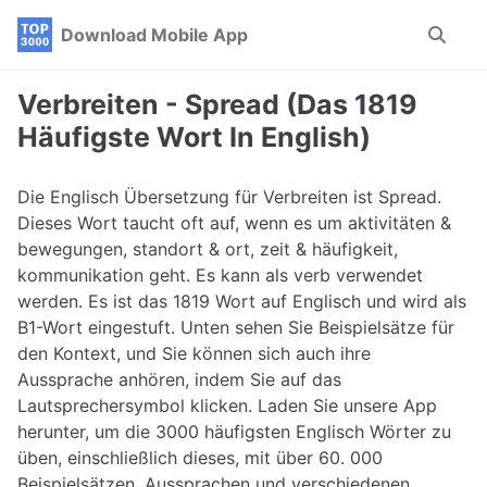
Skip
Skip
Skip
Download Mobile App
Toggle
to
to
to
search
primary
content
footer
navigation
Verbreiten - Spread (Das 1819
Häufigste Wort In English)
Die Englisch Übersetzung für Verbreiten ist Spread.
Dieses Wort taucht oft auf, wenn es um aktivitäten &
bewegungen, standort & ort, zeit & häufigkeit,
kommunikation geht. Es kann als verb verwendet
werden. Es ist das 1819 Wort auf Englisch und wird als
B1-Wort eingestuft. Unten sehen Sie Beispielsätze für
den Kontext, und Sie können sich auch ihre
Aussprache anhören, indem Sie auf das
Lautsprechersymbol klicken. Laden Sie unsere App
herunter, um die 3000 häufigsten Englisch Wörter zu
üben, einschließlich dieses, mit über 60. 000
Beispielsätzen, Aussprachen und verschiedenen