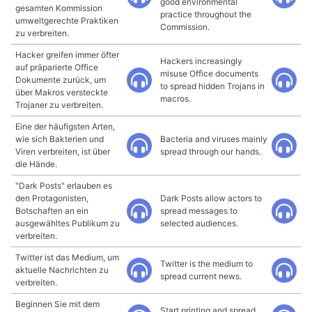
good environmental
gesamten Kommission
practice throughout the
umweltgerechte Praktiken
Commission.
zu verbreiten.
Hacker greifen immer öfter
Hackers increasingly
auf präparierte Office
misuse Office documents
Dokumente zurück, um
to spread hidden Trojans in
über Makros versteckte
macros.
Trojaner zu verbreiten.
Eine der häufigsten Arten,
wie sich Bakterien und
Bacteria and viruses mainly
Viren verbreiten, ist über
spread through our hands.
die Hände.
"Dark Posts" erlauben es
den Protagonisten,
Dark Posts allow actors to
Botschaften an ein
spread messages to
ausgewähltes Publikum zu
selected audiences.
verbreiten.
Twitter ist das Medium, um
Twitter is the medium to
aktuelle Nachrichten zu
spread current news.
verbreiten.
Beginnen Sie mit dem
Start printing and spread