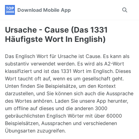
Skip
Skip
Skip
Download Mobile App
Toggle
to
to
to
search
primary
content
footer
navigation
Ursache - Cause (Das 1331
Häufigste Wort In English)
Das Englisch Wort für Ursache ist Cause. Es kann als
substantiv verwendet werden. Es wird als A2-Wort
klassifiziert und ist das 1331 Wort im Englisch. Dieses
Wort taucht oft auf, wenn es um gesellschaft geht.
Unten finden Sie Beispielsätze, um den Kontext
darzustellen, und Sie können sich auch die Aussprache
des Wortes anhören. Laden Sie unsere App herunter,
um offline auf dieses und die anderen 3000
gebräuchlichsten Englisch Wörter mit über 60000
Beispielsätzen, Aussprachen und verschiedenen
Übungsarten zuzugreifen.