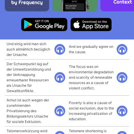
Und einig wird man sich
And we gradually agree on
auch allmählich bezüglich
the cause.
der Ursache.
Der Schwerpunkt lag auf
The focus was on
der Umweltzerstörung und
environmental degradation
der Verknappung
and scarcity of renewable
erneuerbarer Ressourcen
resources as a cause of
als Ursache für
violent conflict.
Gewaltkonflikte.
Armut ist auch wegen der
Poverty is also a cause of
zunehmenden
social exclusion, due to the
Privatisierung des
increasing privatization of
Bildungssektors Ursache
education.
für soziale Exklusion.
Telomerverkürzung wird
Telomere shortening is