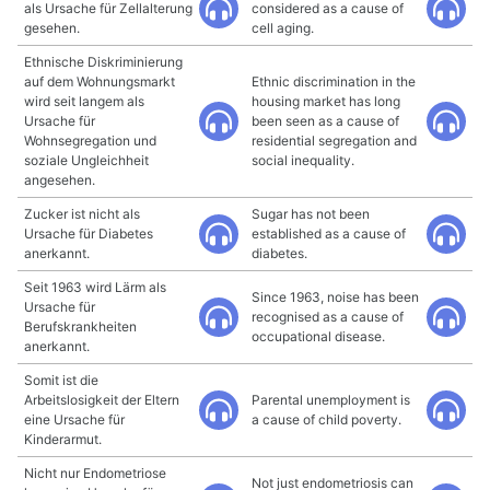
als Ursache für Zellalterung
considered as a cause of
gesehen.
cell aging.
Ethnische Diskriminierung
auf dem Wohnungsmarkt
Ethnic discrimination in the
wird seit langem als
housing market has long
Ursache für
been seen as a cause of
Wohnsegregation und
residential segregation and
soziale Ungleichheit
social inequality.
angesehen.
Zucker ist nicht als
Sugar has not been
Ursache für Diabetes
established as a cause of
anerkannt.
diabetes.
Seit 1963 wird Lärm als
Since 1963, noise has been
Ursache für
recognised as a cause of
Berufskrankheiten
occupational disease.
anerkannt.
Somit ist die
Arbeitslosigkeit der Eltern
Parental unemployment is
eine Ursache für
a cause of child poverty.
Kinderarmut.
Nicht nur Endometriose
Not just endometriosis can