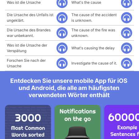
Was ist die Ursache
What's the cause
Die Ursache des Unfalls ist
The cause of the accident
ungeklärt.
is unknown.
Die Ursache des Brandes
The cause of the fire was
war unbekannt.
unknown.
Was ist die Ursache der
What's causing the delay
Verspätung
Forschen Sie nach der
Investigate the cause of it.
Ursache
Entdecken Sie unsere mobile App für iOS
und Android, die alle am häufigsten
verwendeten Wörter enthält