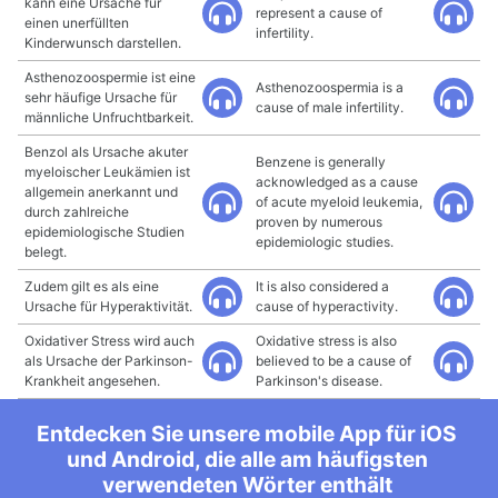
kann eine Ursache für
represent a cause of
einen unerfüllten
infertility.
Kinderwunsch darstellen.
Asthenozoospermie ist eine
Asthenozoospermia is a
sehr häufige Ursache für
cause of male infertility.
männliche Unfruchtbarkeit.
Benzol als Ursache akuter
Benzene is generally
myeloischer Leukämien ist
acknowledged as a cause
allgemein anerkannt und
of acute myeloid leukemia,
durch zahlreiche
proven by numerous
epidemiologische Studien
epidemiologic studies.
belegt.
Zudem gilt es als eine
It is also considered a
Ursache für Hyperaktivität.
cause of hyperactivity.
Oxidativer Stress wird auch
Oxidative stress is also
als Ursache der Parkinson-
believed to be a cause of
Krankheit angesehen.
Parkinson's disease.
Entdecken Sie unsere mobile App für iOS
und Android, die alle am häufigsten
verwendeten Wörter enthält