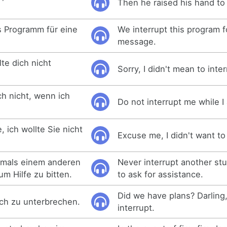
Then he raised his hand to 
s Programm für eine
We interrupt this program f
message.
lte dich nicht
Sorry, I didn't mean to inte
h nicht, wenn ich
Do not interrupt me while I
 ich wollte Sie nicht
Excuse me, I didn't want to
emals einem anderen
Never interrupt another stu
um Hilfe zu bitten.
to ask for assistance.
Did we have plans? Darling, 
ich zu unterbrechen.
interrupt.