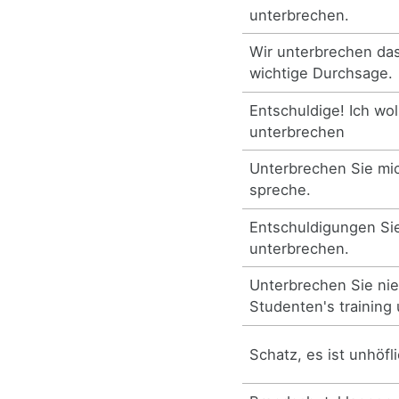
unterbrechen.
Wir unterbrechen da
wichtige Durchsage.
Entschuldige! Ich wol
unterbrechen
Unterbrechen Sie mic
spreche.
Entschuldigungen Sie,
unterbrechen.
Unterbrechen Sie ni
Studenten's training 
Schatz, es ist unhöfl