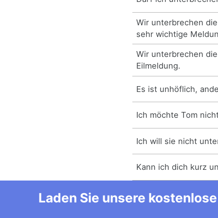
Wir unterbrechen di
sehr wichtige Meldu
Wir unterbrechen di
Eilmeldung.
Es ist unhöflich, and
Ich möchte Tom nich
Ich will sie nicht unt
Kann ich dich kurz u
Laden Sie unsere kostenlose 