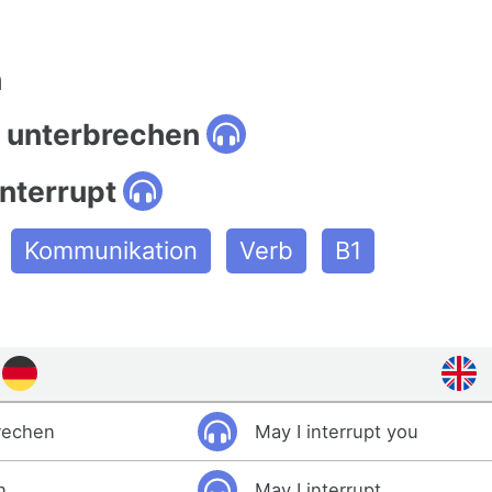
n
 unterbrechen
interrupt
Kommunikation
Verb
B1
rechen
May I interrupt you
n
May I interrupt