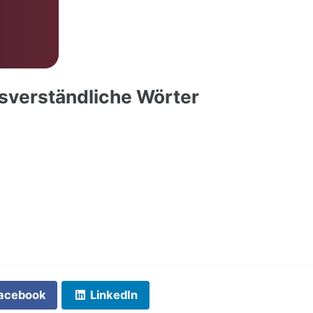
ssverständliche Wörter
acebook
LinkedIn