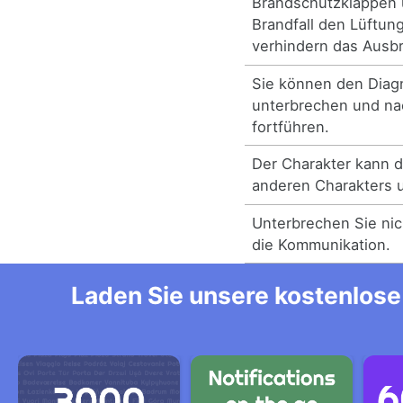
Brandschutzklappen 
Brandfall den Lüftun
verhindern das Ausbr
Sie können den Diag
unterbrechen und na
fortführen.
Der Charakter kann 
anderen Charakters 
Unterbrechen Sie nic
die Kommunikation.
Laden Sie unsere kostenlose 