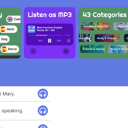
t Mary.
m speaking.