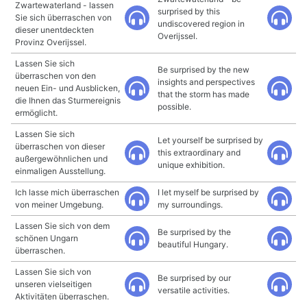
Zwartewaterland - lassen
surprised by this
Sie sich überraschen von
undiscovered region in
dieser unentdeckten
Overijssel.
Provinz Overijssel.
Lassen Sie sich
Be surprised by the new
überraschen von den
insights and perspectives
neuen Ein- und Ausblicken,
that the storm has made
die Ihnen das Sturmereignis
possible.
ermöglicht.
Lassen Sie sich
Let yourself be surprised by
überraschen von dieser
this extraordinary and
außergewöhnlichen und
unique exhibition.
einmaligen Ausstellung.
Ich lasse mich überraschen
I let myself be surprised by
von meiner Umgebung.
my surroundings.
Lassen Sie sich von dem
Be surprised by the
schönen Ungarn
beautiful Hungary.
überraschen.
Lassen Sie sich von
Be surprised by our
unseren vielseitigen
versatile activities.
Aktivitäten überraschen.