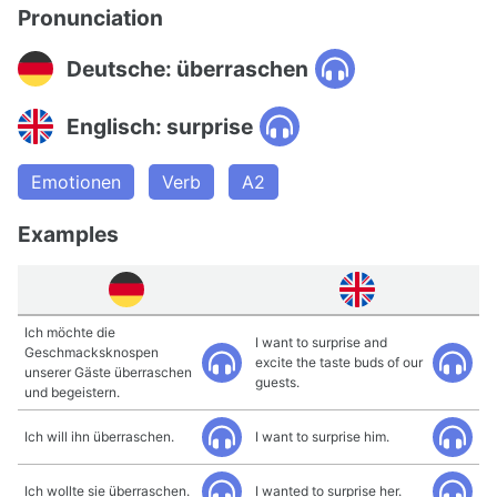
Pronunciation
Deutsche: überraschen
Englisch: surprise
Emotionen
Verb
A2
Examples
Ich möchte die
I want to surprise and
Geschmacksknospen
excite the taste buds of our
unserer Gäste überraschen
guests.
und begeistern.
Ich will ihn überraschen.
I want to surprise him.
Ich wollte sie überraschen.
I wanted to surprise her.