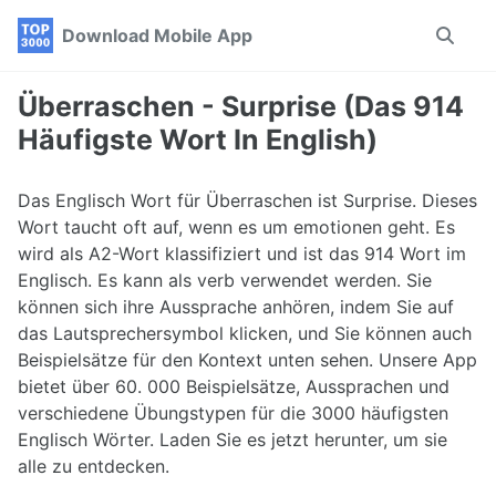
Skip
Skip
Skip
Download Mobile App
Toggle
to
to
to
search
primary
content
footer
navigation
Überraschen - Surprise (Das 914
Häufigste Wort In English)
Das Englisch Wort für Überraschen ist Surprise. Dieses
Wort taucht oft auf, wenn es um emotionen geht. Es
wird als A2-Wort klassifiziert und ist das 914 Wort im
Englisch. Es kann als verb verwendet werden. Sie
können sich ihre Aussprache anhören, indem Sie auf
das Lautsprechersymbol klicken, und Sie können auch
Beispielsätze für den Kontext unten sehen. Unsere App
bietet über 60. 000 Beispielsätze, Aussprachen und
verschiedene Übungstypen für die 3000 häufigsten
Englisch Wörter. Laden Sie es jetzt herunter, um sie
alle zu entdecken.