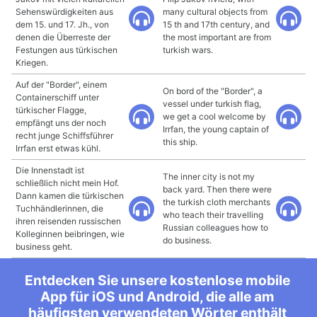
Sehenswürdigkeiten aus
many cultural objects from
dem 15. und 17. Jh., von
15 th and 17th century, and
denen die Überreste der
the most important are from
Festungen aus türkischen
turkish wars.
Kriegen.
Auf der "Border", einem
On bord of the "Border", a
Containerschiff unter
vessel under turkish flag,
türkischer Flagge,
we get a cool welcome by
empfängt uns der noch
Irrfan, the young captain of
recht junge Schiffsführer
this ship.
Irrfan erst etwas kühl.
Die Innenstadt ist
The inner city is not my
schließlich nicht mein Hof.
back yard. Then there were
Dann kamen die türkischen
the turkish cloth merchants
Tuchhändlerinnen, die
who teach their travelling
ihren reisenden russischen
Russian colleagues how to
Kolleginnen beibringen, wie
do business.
business geht.
Entdecken Sie unsere kostenlose mobile
App für iOS und Android, die alle am
häufigsten verwendeten Wörter enthält