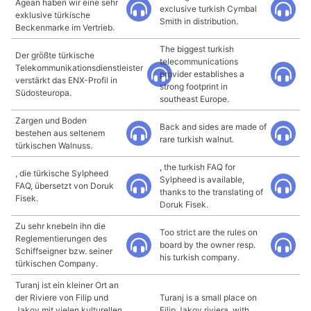
Agean haben wir eine sehr
exclusive turkish Cymbal
exklusive türkische
Smith in distribution.
Beckenmarke im Vertrieb.
The biggest turkish
Der größte türkische
telecommunications
Telekommunikationsdienstleister
provider establishes a
verstärkt das ENX-Profil in
strong footprint in
Südosteuropa.
southeast Europe.
Zargen und Boden
Back and sides are made of
bestehen aus seltenem
rare turkish walnut.
türkischen Walnuss.
, the turkish FAQ for
, die türkische Sylpheed
Sylpheed is available,
FAQ, übersetzt von Doruk
thanks to the translating of
Fisek.
Doruk Fisek.
Zu sehr knebeln ihn die
Too strict are the rules on
Reglementierungen des
board by the owner resp.
Schiffseigner bzw. seiner
his turkish company.
türkischen Company.
Turanj ist ein kleiner Ort an
der Riviere von Filip und
Turanj is a small place on
Jakov mit vielen kulturellen
Filip Jakov riviera, with