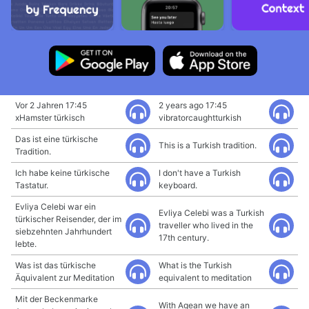
Vor 2 Jahren 17:45
2 years ago 17:45
xHamster türkisch
vibratorcaughtturkish
Das ist eine türkische
This is a Turkish tradition.
Tradition.
Ich habe keine türkische
I don't have a Turkish
Tastatur.
keyboard.
Evliya Celebi war ein
Evliya Celebi was a Turkish
türkischer Reisender, der im
traveller who lived in the
siebzehnten Jahrhundert
17th century.
lebte.
Was ist das türkische
What is the Turkish
Äquivalent zur Meditation
equivalent to meditation
Mit der Beckenmarke
With Agean we have an