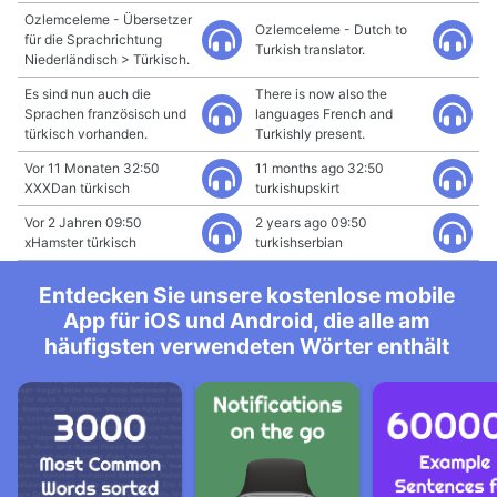
Ozlemceleme - Übersetzer
Ozlemceleme - Dutch to
für die Sprachrichtung
Turkish translator.
Niederländisch > Türkisch.
Es sind nun auch die
There is now also the
Sprachen französisch und
languages French and
türkisch vorhanden.
Turkishly present.
Vor 11 Monaten 32:50
11 months ago 32:50
XXXDan türkisch
turkishupskirt
Vor 2 Jahren 09:50
2 years ago 09:50
xHamster türkisch
turkishserbian
Entdecken Sie unsere kostenlose mobile
App für iOS und Android, die alle am
häufigsten verwendeten Wörter enthält