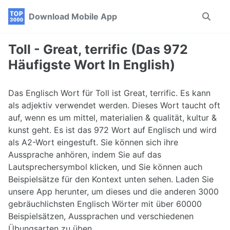
Skip
Skip
Skip
Download Mobile App
Toggle
to
to
to
search
primary
content
footer
navigation
Toll - Great, terrific (Das 972
Häufigste Wort In English)
Das Englisch Wort für Toll ist Great, terrific. Es kann
als adjektiv verwendet werden. Dieses Wort taucht oft
auf, wenn es um mittel, materialien & qualität, kultur &
kunst geht. Es ist das 972 Wort auf Englisch und wird
als A2-Wort eingestuft. Sie können sich ihre
Aussprache anhören, indem Sie auf das
Lautsprechersymbol klicken, und Sie können auch
Beispielsätze für den Kontext unten sehen. Laden Sie
unsere App herunter, um dieses und die anderen 3000
gebräuchlichsten Englisch Wörter mit über 60000
Beispielsätzen, Aussprachen und verschiedenen
Übungsarten zu üben.