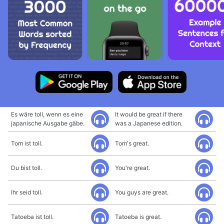
Es wäre toll, wenn es eine
It would be great if there
japanische Ausgabe gäbe.
was a Japanese edition.
Tom ist toll.
Tom's great.
Du bist toll.
You're great.
Ihr seid toll.
You guys are great.
Tatoeba ist toll.
Tatoeba is great.