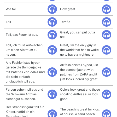
Wie toll
How great
Toll
Terrific
Great, you can put out a
Toll, das Feuer ist aus.
fire.
Toll, ich muss aufwachen,
Great, I'm the only guy in
um einen Albtraum zu
the world that has to wake
haben.
up to have a nightmare.
Alle Fashionistas hypen
All fashionistas hyped just
gerade die Bomberjacke
the bomber jacket with
mit Patches von ZARA und
patches from ZARA and it
die sieht einfach
just looks incredibly great.
unglaublich toll aus.
Farben sehen toll aus und
Colors look great and those
die Schwarm Anthias
shoaling Anthias sure look
sicher gut aussehen.
good.
Der Strand ist ganz toll für
The beach is great for kids,
Kinder, natürlich ein
of course, a sand beach
Sandstrand mit