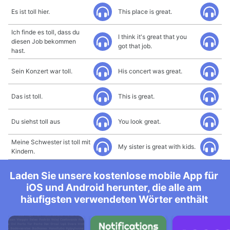
Es ist toll hier.
This place is great.
Ich finde es toll, dass du
I think it's great that you
diesen Job bekommen
got that job.
hast.
Sein Konzert war toll.
His concert was great.
Das ist toll.
This is great.
Du siehst toll aus
You look great.
Meine Schwester ist toll mit
My sister is great with kids.
Kindern.
Laden Sie unsere kostenlose mobile App für
iOS und Android herunter, die alle am
häufigsten verwendeten Wörter enthält