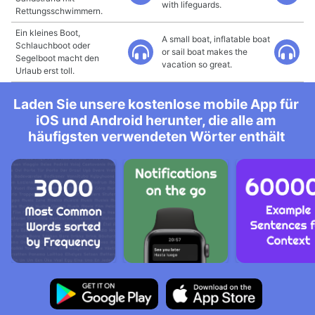
with lifeguards.
Rettungsschwimmern.
Ein kleines Boot,
A small boat, inflatable boat
Schlauchboot oder
or sail boat makes the
Segelboot macht den
vacation so great.
Urlaub erst toll.
Laden Sie unsere kostenlose mobile App für
iOS und Android herunter, die alle am
häufigsten verwendeten Wörter enthält