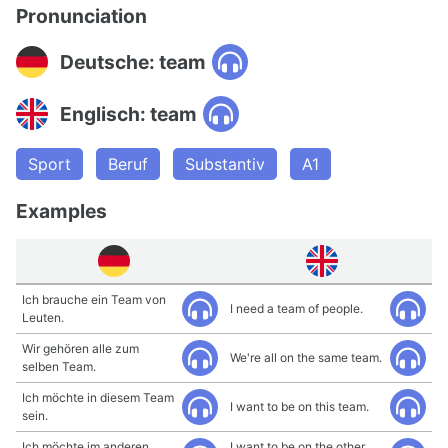
Pronunciation
Deutsche: team
Englisch: team
Sport
Beruf
Substantiv
A1
Examples
Ich brauche ein Team von
I need a team of people.
Leuten.
Wir gehören alle zum
We're all on the same team.
selben Team.
Ich möchte in diesem Team
I want to be on this team.
sein.
Ich möchte im anderen
I want to be on the other