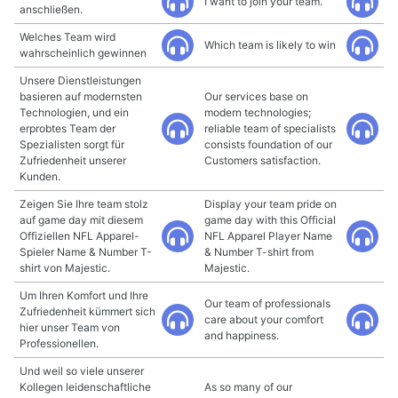
I want to join your team.
anschließen.
Welches Team wird
Which team is likely to win
wahrscheinlich gewinnen
Unsere Dienstleistungen
basieren auf modernsten
Our services base on
Technologien, und ein
modern technologies;
erprobtes Team der
reliable team of specialists
Spezialisten sorgt für
consists foundation of our
Zufriedenheit unserer
Customers satisfaction.
Kunden.
Zeigen Sie Ihre team stolz
Display your team pride on
auf game day mit diesem
game day with this Official
Offiziellen NFL Apparel-
NFL Apparel Player Name
Spieler Name & Number T-
& Number T-shirt from
shirt von Majestic.
Majestic.
Um Ihren Komfort und Ihre
Our team of professionals
Zufriedenheit kümmert sich
care about your comfort
hier unser Team von
and happiness.
Professionellen.
Und weil so viele unserer
Kollegen leidenschaftliche
As so many of our