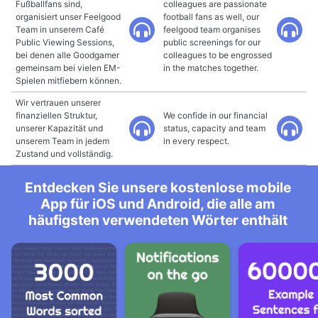
Fußballfans sind,
colleagues are passionate
organisiert unser Feelgood
football fans as well, our
Team in unserem Café
feelgood team organises
Public Viewing Sessions,
public screenings for our
bei denen alle Goodgamer
colleagues to be engrossed
gemeinsam bei vielen EM-
in the matches together.
Spielen mitfiebern können.
Wir vertrauen unserer
finanziellen Struktur,
We confide in our financial
unserer Kapazität und
status, capacity and team
unserem Team in jedem
in every respect.
Zustand und vollständig.
Entdecken Sie unsere kostenlose mobile
App für iOS und Android, die alle am
häufigsten verwendeten Wörter enthält