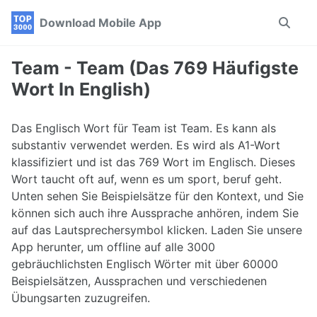
Skip
Skip
Skip
Download Mobile App
Toggle
to
to
to
search
primary
content
footer
navigation
Team - Team (Das 769 Häufigste
Wort In English)
Das Englisch Wort für Team ist Team. Es kann als
substantiv verwendet werden. Es wird als A1-Wort
klassifiziert und ist das 769 Wort im Englisch. Dieses
Wort taucht oft auf, wenn es um sport, beruf geht.
Unten sehen Sie Beispielsätze für den Kontext, und Sie
können sich auch ihre Aussprache anhören, indem Sie
auf das Lautsprechersymbol klicken. Laden Sie unsere
App herunter, um offline auf alle 3000
gebräuchlichsten Englisch Wörter mit über 60000
Beispielsätzen, Aussprachen und verschiedenen
Übungsarten zuzugreifen.