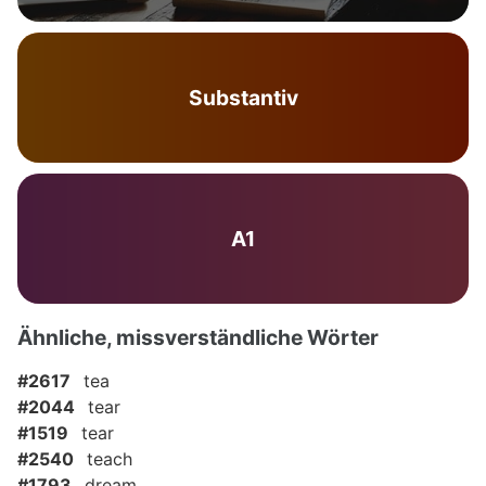
Substantiv
A1
Ähnliche, missverständliche Wörter
#2617
tea
#2044
tear
#1519
tear
#2540
teach
#1793
dream