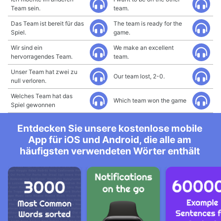
Team sein.
team.
Das Team ist bereit für das
The team is ready for the
Spiel.
game.
Wir sind ein
We make an excellent
hervorragendes Team.
team.
Unser Team hat zwei zu
Our team lost, 2-0.
null verloren.
Welches Team hat das
Which team won the game
Spiel gewonnen
Entdecken Sie unsere kostenlose mobile
App für iOS und Android, die alle am
häufigsten verwendeten Wörter enthält