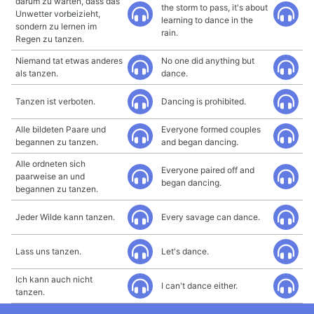
darum zu warten, dass das
the storm to pass, it's about
Unwetter vorbeizieht,
learning to dance in the
sondern zu lernen im
rain.
Regen zu tanzen.
Niemand tat etwas anderes
No one did anything but
als tanzen.
dance.
Tanzen ist verboten.
Dancing is prohibited.
Alle bildeten Paare und
Everyone formed couples
begannen zu tanzen.
and began dancing.
Alle ordneten sich
Everyone paired off and
paarweise an und
began dancing.
begannen zu tanzen.
Jeder Wilde kann tanzen.
Every savage can dance.
Lass uns tanzen.
Let's dance.
Ich kann auch nicht
I can't dance either.
tanzen.