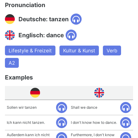
Pronunciation
Deutsche: tanzen
Englisch: dance
Lifestyle & Freizeit
Kultur & Kunst
Verb
A2
Examples
Sollen wir tanzen
Shall we dance
Ich kann nicht tanzen.
I don't know how to dance.
Außerdem kann ich nicht
Furthermore, I don't know