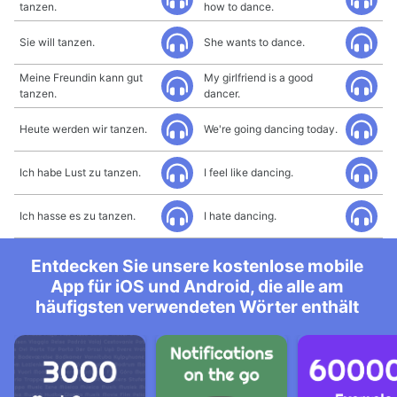
tanzen.
how to dance.
Sie will tanzen.
She wants to dance.
Meine Freundin kann gut
My girlfriend is a good
tanzen.
dancer.
Heute werden wir tanzen.
We're going dancing today.
Ich habe Lust zu tanzen.
I feel like dancing.
Ich hasse es zu tanzen.
I hate dancing.
Entdecken Sie unsere kostenlose mobile
App für iOS und Android, die alle am
häufigsten verwendeten Wörter enthält