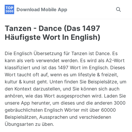
Skip
Skip
Skip
Download Mobile App
Toggle
to
to
to
search
primary
content
footer
navigation
Tanzen - Dance (Das 1497
Häufigste Wort In English)
Die Englisch Übersetzung für Tanzen ist Dance. Es
kann als verb verwendet werden. Es wird als A2-Wort
klassifiziert und ist das 1497 Wort im Englisch. Dieses
Wort taucht oft auf, wenn es um lifestyle & freizeit,
kultur & kunst geht. Unten finden Sie Beispielsätze, um
den Kontext darzustellen, und Sie können sich auch
anhören, wie das Wort ausgesprochen wird. Laden Sie
unsere App herunter, um dieses und die anderen 3000
gebräuchlichsten Englisch Wörter mit über 60000
Beispielsätzen, Aussprachen und verschiedenen
Übungsarten zu üben.