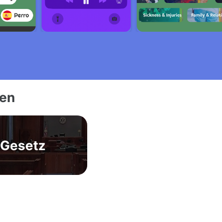
ien
Gesetz