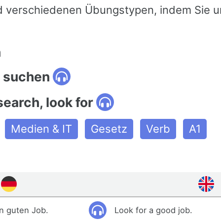
 verschiedenen Übungstypen, indem Sie u
n
 suchen
search, look for
Medien & IT
Gesetz
Verb
A1
n guten Job.
Look for a good job.