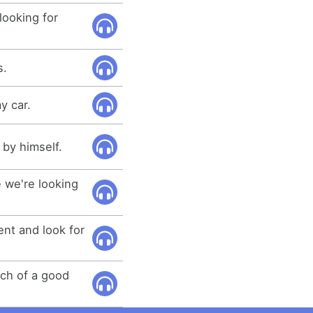
looking for
s.
y car.
 by himself.
 we're looking
nt and look for
rch of a good