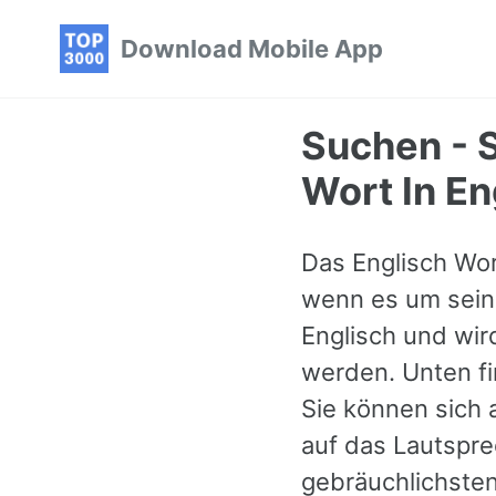
Skip
Skip
Skip
Download Mobile App
to
to
to
primary
content
footer
navigation
Suchen - S
Wort In En
Das Englisch Wort
wenn es um sein 
Englisch und wir
werden. Unten fi
Sie können sich 
auf das Lautspre
gebräuchlichsten