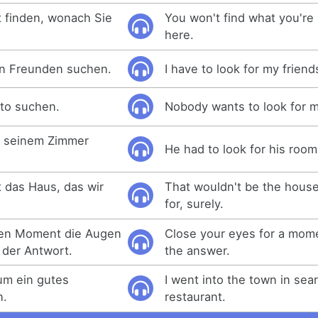
t finden, wonach Sie
You won't find what you're 
here.
n Freunden suchen.
I have to look for my friend
uto suchen.
Nobody wants to look for m
h seinem Zimmer
He had to look for his room
t das Haus, das wir
That wouldn't be the house
for, surely.
inen Moment die Augen
Close your eyes for a mome
 der Antwort.
the answer.
 um ein gutes
I went into the town in sea
n.
restaurant.