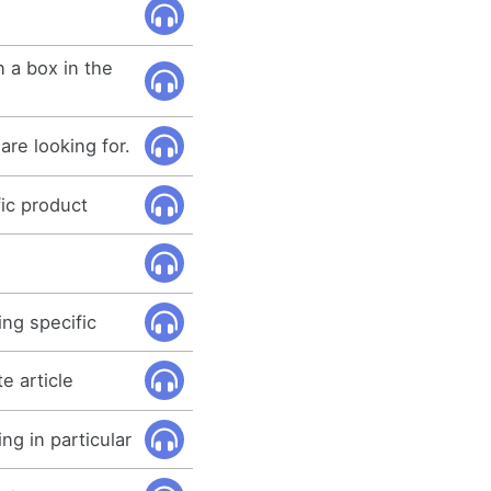
n a box in the
are looking for.
fic product
ing specific
te article
ng in particular