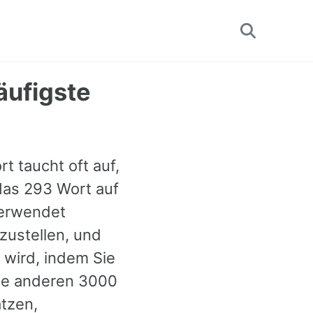
Toggle
search
äufigste
t taucht oft auf,
 das 293 Wort auf
verwendet
zustellen, und
 wird, indem Sie
die anderen 3000
ätzen,