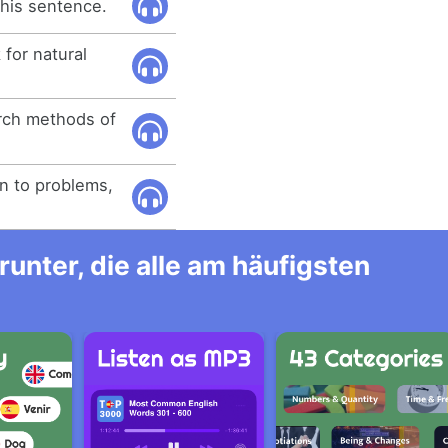
this sentence.
for natural
rch methods of
ion to problems,
unter, die alle am häufigsten