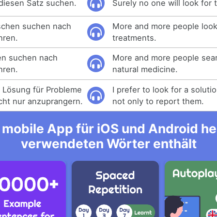
diesen Satz suchen.
Surely no one will look for 
chen suchen nach
More and more people look 
hren.
treatments.
n suchen nach
More and more people sea
hren.
natural medicine.
ne Lösung für Probleme
I prefer to look for a solut
cht nur anzuprangern.
not only to report them.
mobile App für iOS und Android her
verwendeten Wörter enthält