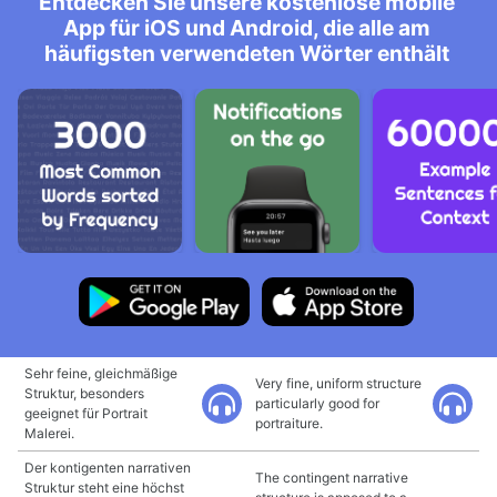
Entdecken Sie unsere kostenlose mobile
App für iOS und Android, die alle am
häufigsten verwendeten Wörter enthält
Sehr feine, gleichmäßige
Very fine, uniform structure
Struktur, besonders
particularly good for
geeignet für Portrait
portraiture.
Malerei.
Der kontigenten narrativen
The contingent narrative
Struktur steht eine höchst