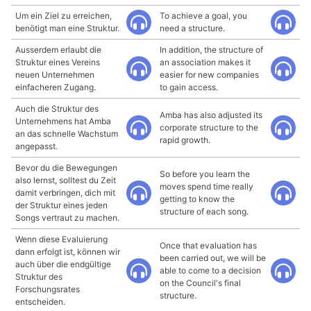
Um ein Ziel zu erreichen,
To achieve a goal, you
benötigt man eine Struktur.
need a structure.
Ausserdem erlaubt die
In addition, the structure of
Struktur eines Vereins
an association makes it
neuen Unternehmen
easier for new companies
einfacheren Zugang.
to gain access.
Auch die Struktur des
Amba has also adjusted its
Unternehmens hat Amba
corporate structure to the
an das schnelle Wachstum
rapid growth.
angepasst.
Bevor du die Bewegungen
So before you learn the
also lernst, solltest du Zeit
moves spend time really
damit verbringen, dich mit
getting to know the
der Struktur eines jeden
structure of each song.
Songs vertraut zu machen.
Wenn diese Evaluierung
Once that evaluation has
dann erfolgt ist, können wir
been carried out, we will be
auch über die endgültige
able to come to a decision
Struktur des
on the Council's final
Forschungsrates
structure.
entscheiden.