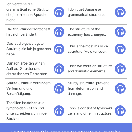
Ich verstehe die
grammatikalische Struktur
I don't get Japanese
der japanischen Sprache
grammatical structure.
nicht.
Die Struktur der Wirtschaft
The structure of the
hat sich verändert.
economy has changed.
Das ist die gewaltigste
This is the most massive
Struktur, die ich je gesehen
structure I've ever seen.
habe.
Danach arbeiten wir an
Then we work on structure
Aufbau, Struktur und
and dramatic elements.
dramatischen Elementen.
Starke Struktur, verhindern
Sturdy structure, prevent
Verformung und
from deformation and
Beschädigung.
damage.
Tonsillen bestehen aus
lymphoiden Zellen und
Tonsils consist of lymphoid
unterscheiden sich in der
cells and differ in structure.
Struktur.