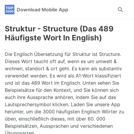
Skip
Skip
Skip
Download Mobile App
Toggle
to
to
to
search
primary
content
footer
navigation
Struktur - Structure (Das 489
Häufigste Wort In English)
Die Englisch Übersetzung für Struktur ist Structure.
Dieses Wort taucht oft auf, wenn es um umwelt &
wohnen, standort & ort geht. Es kann als substantiv
verwendet werden. Es wird als A1-Wort klassifiziert
und ist das 489 Wort im Englisch. Unten sehen Sie
Beispielsätze für den Kontext, und Sie können sich
auch ihre Aussprache anhören, indem Sie auf das
Lautsprechersymbol klicken. Laden Sie unsere App
herunter, um die 3000 häufigsten Englisch Wörter zu
üben, einschließlich dieses, mit über 60. 000
Beispielsätzen, Aussprachen und verschiedenen
Übungsarten.