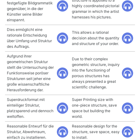
structure is apposed to a
festgefügte Bildgrammatik
highly coordinated pictorial
gegenüber, in die der
grammar in which the artist
Künstler seine Bilder
harnesses his pictures.
einspannt.
Dies ermöglicht eine
This allows a rational
rationale Entscheidung
decision about the quantity
über Umfang und Struktur
and structure of your order.
des Auftrags.
Aufgrund ihrer
Due to their complex
geometrischen Struktur
geometric structure, inquiry
stellt die Untersuchung der
into the functioning of
Funktionsweise poröser
porous structures has
Strukturen seit jeher eine
always presented a great
große wissenschaftliche
scientific challenge.
Herausforderung dar.
Superdruckformat mit
Super Printing size with
einteiliger Struktur,
one-piece structure, save
platzsparend und dennoch
space but building the
weltoffen.
world.
Reasonable Entwurf für die
Reasonable design for the
Struktur, Abwehrraum,
structure, save space, easy
einfach zu installieren.
to install.