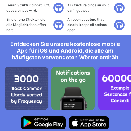
Deren Struktur bindet Luft,
Its structure binds air so it
dass sie nass wird.
can't get wet.
Eine offene Struktur, die
An open structure that
alle Möglichkeiten offen
clearly keeps all options
hält.
open.
Entdecken Sie unsere kostenlose mobile
App für iOS und Android, die alle am
häufigsten verwendeten Wörter enthält