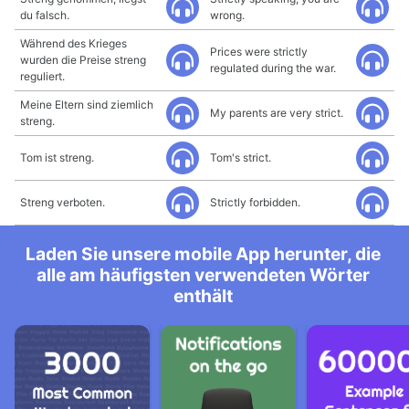
du falsch.
wrong.
Während des Krieges
Prices were strictly
wurden die Preise streng
regulated during the war.
reguliert.
Meine Eltern sind ziemlich
My parents are very strict.
streng.
Tom ist streng.
Tom's strict.
Streng verboten.
Strictly forbidden.
Laden Sie unsere mobile App herunter, die
alle am häufigsten verwendeten Wörter
enthält