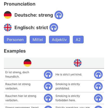
Pronunciation
Deutsche: streng
Englisch: strict
Personen
Mittel
Adjektiv
A2
Examples
Er ist streng, doch
He is strict yet kind.
freundlich.
Rauchen ist streng
Smoking is strictly
verboten.
prohibited.
Rauchen hier ist streng
Smoking is strictly
verboten.
forbidden here.
Streng genommen, liegst
Strictly speaking, you are