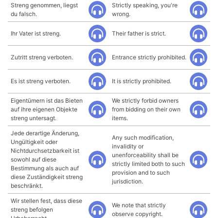
Streng genommen, liegst
Strictly speaking, you're
du falsch.
wrong.
Ihr Vater ist streng.
Their father is strict.
Zutritt streng verboten.
Entrance strictly prohibited.
Es ist streng verboten.
It is strictly prohibited.
Eigentümern ist das Bieten
We strictly forbid owners
auf ihre eigenen Objekte
from bidding on their own
streng untersagt.
items.
Jede derartige Änderung,
Any such modification,
Ungültigkeit oder
invalidity or
Nichtdurchsetzbarkeit ist
unenforceability shall be
sowohl auf diese
strictly limited both to such
Bestimmung als auch auf
provision and to such
diese Zuständigkeit streng
jurisdiction.
beschränkt.
Wir stellen fest, dass diese
We note that strictly
streng befolgen
observe copyright.