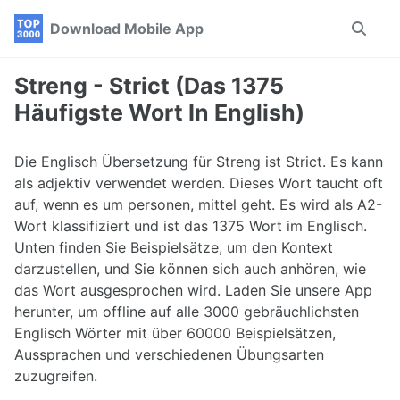
Skip
Skip
Skip
Download Mobile App
Toggle
to
to
to
search
primary
content
footer
navigation
Streng - Strict (Das 1375
Häufigste Wort In English)
Die Englisch Übersetzung für Streng ist Strict. Es kann
als adjektiv verwendet werden. Dieses Wort taucht oft
auf, wenn es um personen, mittel geht. Es wird als A2-
Wort klassifiziert und ist das 1375 Wort im Englisch.
Unten finden Sie Beispielsätze, um den Kontext
darzustellen, und Sie können sich auch anhören, wie
das Wort ausgesprochen wird. Laden Sie unsere App
herunter, um offline auf alle 3000 gebräuchlichsten
Englisch Wörter mit über 60000 Beispielsätzen,
Aussprachen und verschiedenen Übungsarten
zuzugreifen.