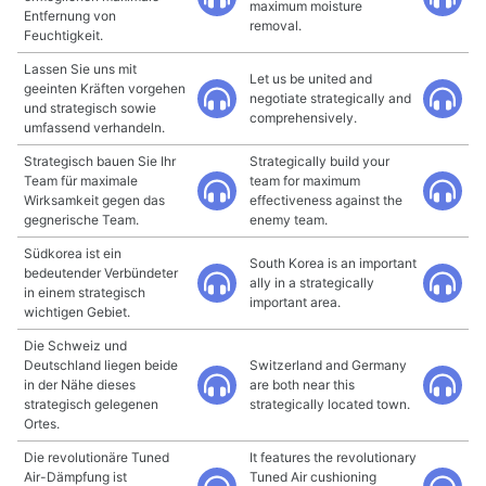
maximum moisture
Entfernung von
removal.
Feuchtigkeit.
Lassen Sie uns mit
Let us be united and
geeinten Kräften vorgehen
negotiate strategically and
und strategisch sowie
comprehensively.
umfassend verhandeln.
Strategisch bauen Sie Ihr
Strategically build your
Team für maximale
team for maximum
Wirksamkeit gegen das
effectiveness against the
gegnerische Team.
enemy team.
Südkorea ist ein
South Korea is an important
bedeutender Verbündeter
ally in a strategically
in einem strategisch
important area.
wichtigen Gebiet.
Die Schweiz und
Deutschland liegen beide
Switzerland and Germany
in der Nähe dieses
are both near this
strategisch gelegenen
strategically located town.
Ortes.
Die revolutionäre Tuned
It features the revolutionary
Air-Dämpfung ist
Tuned Air cushioning