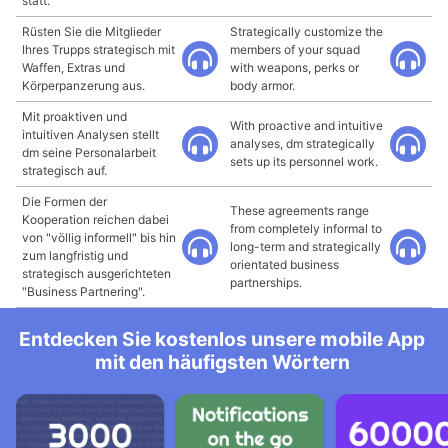
statt.
Rüsten Sie die Mitglieder
Strategically customize the
Ihres Trupps strategisch mit
members of your squad
Waffen, Extras und
with weapons, perks or
Körperpanzerung aus.
body armor.
Mit proaktiven und
With proactive and intuitive
intuitiven Analysen stellt
analyses, dm strategically
dm seine Personalarbeit
sets up its personnel work.
strategisch auf.
Die Formen der
These agreements range
Kooperation reichen dabei
from completely informal to
von "völlig informell" bis hin
long-term and strategically
zum langfristig und
orientated business
strategisch ausgerichteten
partnerships.
"Business Partnering".
Entdecken Sie kostenlos unsere mobile App
mit den häufigsten Wörtern