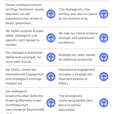
Dieses strategisch enorm
wichtige Territorium wurde
This strategically vital
ebenfalls von der
territory was also occupied
österreichischen Armee in
by the Austrian army.
Besitz genommen.
Wir helfen unseren Kunden
We help our clients achieve
dabei, strategisch und
strategic and operational
operativ noch besser zu
excellence.
werden.
Die strategisch platzierten
Strategically seam sealed
Nähte sind versiegelt, für
for additional protection.
noch mehr Schutz.
Bei KNOLL nimmt das
International engagement
internationale Engagement
occupies a strategically
eine strategisch wichtige
important position at
Position ein.
KNOLL.
Die strategisch
anspruchsvollen Gefechte
The strategically
finden größtenteils in den
challenging battles take
Schiffsbäuchen
place in various
verschiedener Raumschiffe
spaceships.