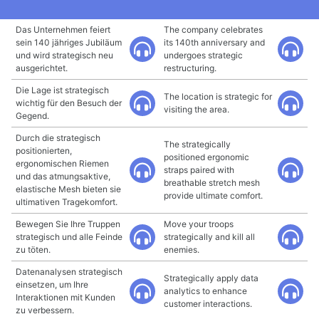
Das Unternehmen feiert
The company celebrates
sein 140 jähriges Jubiläum
its 140th anniversary and
und wird strategisch neu
undergoes strategic
ausgerichtet.
restructuring.
Die Lage ist strategisch
The location is strategic for
wichtig für den Besuch der
visiting the area.
Gegend.
Durch die strategisch
The strategically
positionierten,
positioned ergonomic
ergonomischen Riemen
straps paired with
und das atmungsaktive,
breathable stretch mesh
elastische Mesh bieten sie
provide ultimate comfort.
ultimativen Tragekomfort.
Bewegen Sie Ihre Truppen
Move your troops
strategisch und alle Feinde
strategically and kill all
zu töten.
enemies.
Datenanalysen strategisch
Strategically apply data
einsetzen, um Ihre
analytics to enhance
Interaktionen mit Kunden
customer interactions.
zu verbessern.