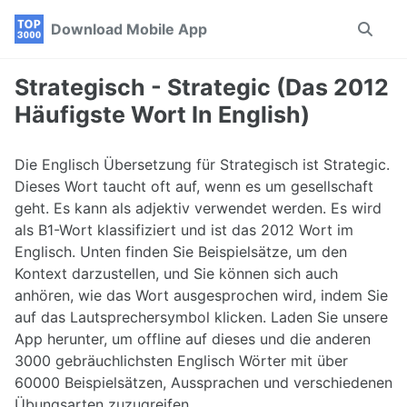
Skip
Skip
Skip
Download Mobile App
Toggle
to
to
to
search
primary
content
footer
navigation
Strategisch - Strategic (Das 2012
Häufigste Wort In English)
Die Englisch Übersetzung für Strategisch ist Strategic.
Dieses Wort taucht oft auf, wenn es um gesellschaft
geht. Es kann als adjektiv verwendet werden. Es wird
als B1-Wort klassifiziert und ist das 2012 Wort im
Englisch. Unten finden Sie Beispielsätze, um den
Kontext darzustellen, und Sie können sich auch
anhören, wie das Wort ausgesprochen wird, indem Sie
auf das Lautsprechersymbol klicken. Laden Sie unsere
App herunter, um offline auf dieses und die anderen
3000 gebräuchlichsten Englisch Wörter mit über
60000 Beispielsätzen, Aussprachen und verschiedenen
Übungsarten zuzugreifen.