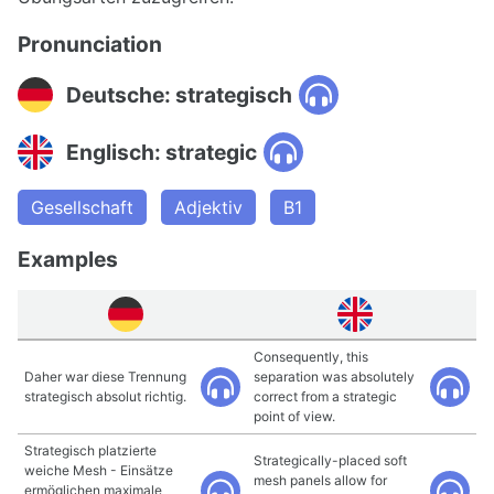
Pronunciation
Deutsche: strategisch
Englisch: strategic
Gesellschaft
Adjektiv
B1
Examples
Consequently, this
Daher war diese Trennung
separation was absolutely
strategisch absolut richtig.
correct from a strategic
point of view.
Strategisch platzierte
Strategically-placed soft
weiche Mesh - Einsätze
mesh panels allow for
ermöglichen maximale