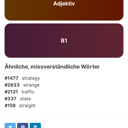
Adjektiv
B1
Ähnliche, missverständliche Wörter
#1477
strategy
#2933
strange
#2131
traffic
#337
state
#159
straight
Twitter
Facebook
LinkedIn