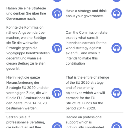
Haben Sie eine Strategie
Have a strategy and think
und denken Sie über Ihre
about your governance.
Governance nach.
Könnte die Kommission
nähere Angaben darüber
Can the Commission state
machen, welche Beträge
exactly what sums it
sie für die weltweite
intends to earmark for the
Strategie gegen die
world strategy against
Vogelgrippe bereitzustellen
avian flu, and when it
gedenkt und wann sie
intends to make this
diesen Beitrag zu leisten
contribution
gedenkt
Hierin liegt die ganze
That is the entire challenge
Herausforderung der
of the EU 2020 strategy
Strategie EU 2020 und der
and of the priority
vorrangigen Ziele, die wir
objectives which we will
für die EU-Strukturfonds für
earmark for the EU
den Zeitraum 2014-2020
Structural Funds for the
bestimmen werden.
period 2014-2020.
Setzen Sie auf
Decide on professional
professionelle Beratung,
support which is
die individuell auf Ihre
individually coordinated