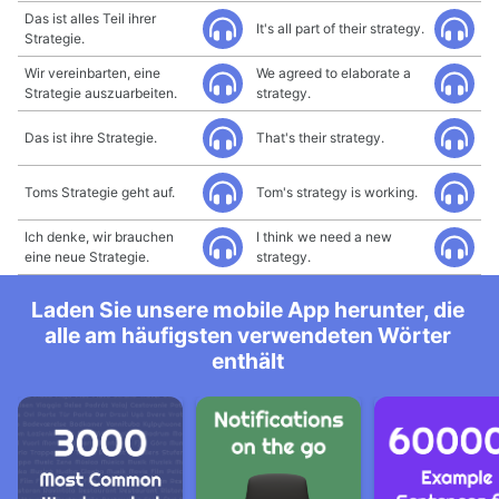
Das ist alles Teil ihrer
It's all part of their strategy.
Strategie.
Wir vereinbarten, eine
We agreed to elaborate a
Strategie auszuarbeiten.
strategy.
Das ist ihre Strategie.
That's their strategy.
Toms Strategie geht auf.
Tom's strategy is working.
Ich denke, wir brauchen
I think we need a new
eine neue Strategie.
strategy.
Laden Sie unsere mobile App herunter, die
alle am häufigsten verwendeten Wörter
enthält