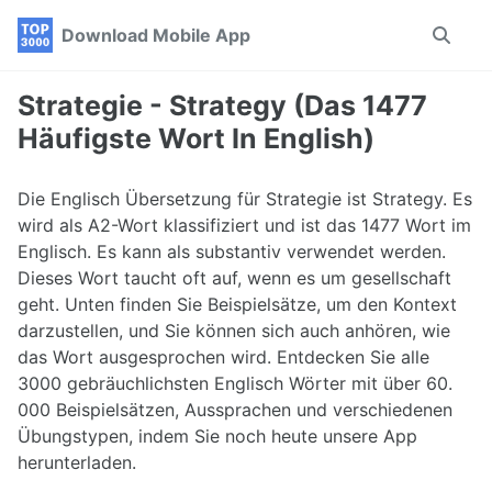
Skip
Skip
Skip
Download Mobile App
Toggle
to
to
to
search
primary
content
footer
navigation
Strategie - Strategy (Das 1477
Häufigste Wort In English)
Die Englisch Übersetzung für Strategie ist Strategy. Es
wird als A2-Wort klassifiziert und ist das 1477 Wort im
Englisch. Es kann als substantiv verwendet werden.
Dieses Wort taucht oft auf, wenn es um gesellschaft
geht. Unten finden Sie Beispielsätze, um den Kontext
darzustellen, und Sie können sich auch anhören, wie
das Wort ausgesprochen wird. Entdecken Sie alle
3000 gebräuchlichsten Englisch Wörter mit über 60.
000 Beispielsätzen, Aussprachen und verschiedenen
Übungstypen, indem Sie noch heute unsere App
herunterladen.