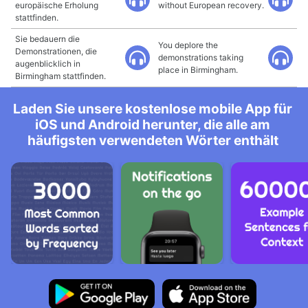
europäische Erholung
without European recovery.
stattfinden.
Sie bedauern die
You deplore the
Demonstrationen, die
demonstrations taking
augenblicklich in
place in Birmingham.
Birmingham stattfinden.
Laden Sie unsere kostenlose mobile App für
iOS und Android herunter, die alle am
häufigsten verwendeten Wörter enthält