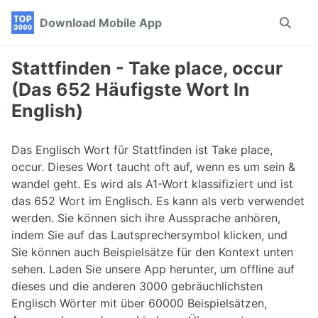
Skip
Skip
Skip
Download Mobile App
Toggle
to
to
to
search
primary
content
footer
navigation
Stattfinden - Take place, occur
(Das 652 Häufigste Wort In
English)
Das Englisch Wort für Stattfinden ist Take place,
occur. Dieses Wort taucht oft auf, wenn es um sein &
wandel geht. Es wird als A1-Wort klassifiziert und ist
das 652 Wort im Englisch. Es kann als verb verwendet
werden. Sie können sich ihre Aussprache anhören,
indem Sie auf das Lautsprechersymbol klicken, und
Sie können auch Beispielsätze für den Kontext unten
sehen. Laden Sie unsere App herunter, um offline auf
dieses und die anderen 3000 gebräuchlichsten
Englisch Wörter mit über 60000 Beispielsätzen,