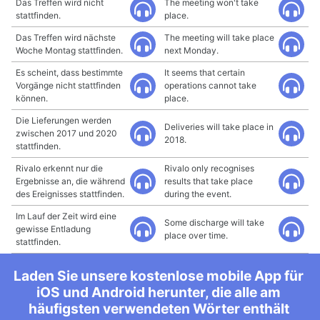
Das Treffen wird nicht
The meeting won't take
stattfinden.
place.
Das Treffen wird nächste
The meeting will take place
Woche Montag stattfinden.
next Monday.
Es scheint, dass bestimmte
It seems that certain
Vorgänge nicht stattfinden
operations cannot take
können.
place.
Die Lieferungen werden
Deliveries will take place in
zwischen 2017 und 2020
2018.
stattfinden.
Rivalo erkennt nur die
Rivalo only recognises
Ergebnisse an, die während
results that take place
des Ereignisses stattfinden.
during the event.
Im Lauf der Zeit wird eine
Some discharge will take
gewisse Entladung
place over time.
stattfinden.
Laden Sie unsere kostenlose mobile App für
iOS und Android herunter, die alle am
häufigsten verwendeten Wörter enthält