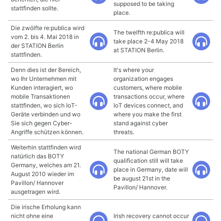
supposed to be taking
stattfinden sollte.
place.
Die zwölfte re:publica wird
The twelfth re:publica will
vom 2. bis 4. Mai 2018 in
take place 2-4 May 2018
der STATION Berlin
at STATION Berlin.
stattfinden.
Denn dies ist der Bereich,
It's where your
wo Ihr Unternehmen mit
organization engages
Kunden interagiert, wo
customers, where mobile
mobile Transaktionen
transactions occur, where
stattfinden, wo sich IoT-
IoT devices connect, and
Geräte verbinden und wo
where you make the first
Sie sich gegen Cyber-
stand against cyber
Angriffe schützen können.
threats.
Weiterhin stattfinden wird
The national German BOTY
natürlich das BOTY
qualification still will take
Germany, welches am 21.
place in Germany, date will
August 2010 wieder im
be august 21st in the
Pavillon/ Hannover
Pavillon/ Hannover.
ausgetragen wird.
Die irische Erholung kann
nicht ohne eine
Irish recovery cannot occur