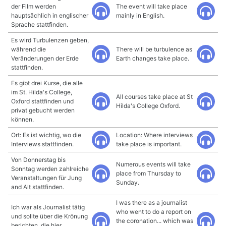
der Film werden
The event will take place
hauptsächlich in englischer
mainly in English.
Sprache stattfinden.
Es wird Turbulenzen geben,
während die
There will be turbulence as
Veränderungen der Erde
Earth changes take place.
stattfinden.
Es gibt drei Kurse, die alle
im St. Hilda's College,
All courses take place at St
Oxford stattfinden und
Hilda's College Oxford.
privat gebucht werden
können.
Ort: Es ist wichtig, wo die
Location: Where interviews
Interviews stattfinden.
take place is important.
Von Donnerstag bis
Numerous events will take
Sonntag werden zahlreiche
place from Thursday to
Veranstaltungen für Jung
Sunday.
and Alt stattfinden.
I was there as a journalist
Ich war als Journalist tätig
who went to do a report on
und sollte über die Krönung
the coronation... which was
berichten, die hier