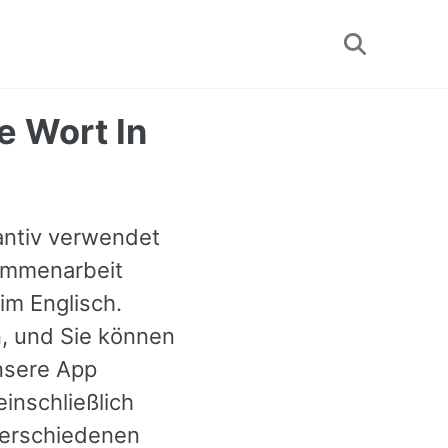
Toggle
search
e Wort In
tantiv verwendet
sammenarbeit
 im Englisch.
n, und Sie können
nsere App
inschließlich
verschiedenen