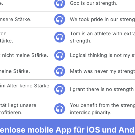
e.
God is our strength.
unsere Stärke.
We took pride in our streng
von
Tom is an athlete with extr
tärke.
strength.
 nicht meine Stärke.
Logical thinking is not my s
eine Stärke.
Math was never my strengt
im Alter keine Stärke
I grant there is no strength
ität liegt unsere
You benefit from the streng
ofitieren.
interdisciplinarity.
enlose mobile App für iOS und Andro