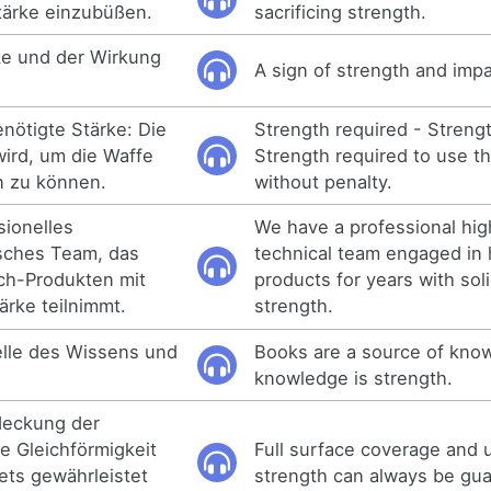
tärke einzubüßen.
sacrificing strength.
ke und der Wirkung
A sign of strength and impa
enötigte Stärke: Die
Strength required - Streng
wird, um die Waffe
Strength required to use 
n zu können.
without penalty.
sionelles
We have a professional hig
sches Team, das
technical team engaged in 
ch-Produkten mit
products for years with sol
ärke teilnimmt.
strength.
elle des Wissens und
Books are a source of kno
knowledge is strength.
deckung der
e Gleichförmigkeit
Full surface coverage and u
ets gewährleistet
strength can always be gu