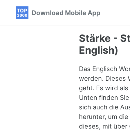
Skip
Skip
Skip
Download Mobile App
to
to
to
primary
content
footer
navigation
Stärke - S
English)
Das Englisch Wor
werden. Dieses W
geht. Es wird als
Unten finden Sie
sich auch die A
herunter, um die
dieses, mit über