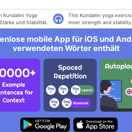
 Kundalini Yoga
This Kundalini yoga exerci
Stärke und Stabilität.
inner strength and stability
enlose mobile App für iOS und Andro
verwendeten Wörter enthält