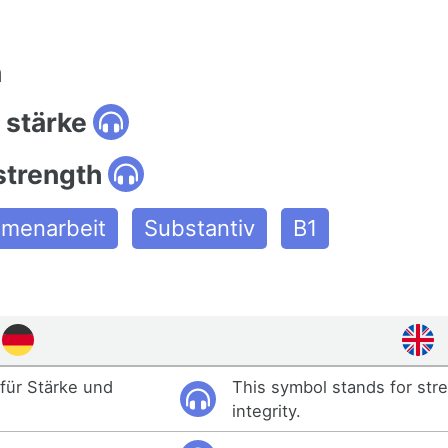
n
 stärke
strength
menarbeit
Substantiv
B1
für Stärke und
This symbol stands for str
integrity.