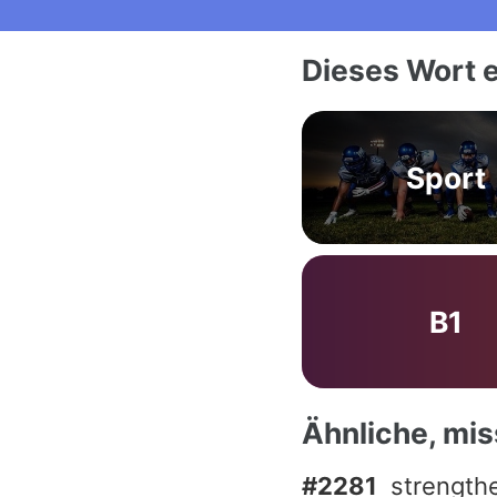
Dieses Wort e
Sport
B1
Ähnliche, mi
#2281
strength