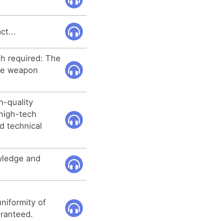
ct...
th required: The
the weapon
h-quality
high-tech
id technical
wledge and
niformity of
aranteed.