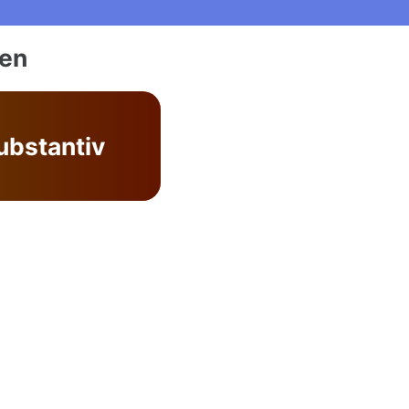
ien
ubstantiv