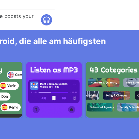
se boosts your
.
id, die alle am häufigsten