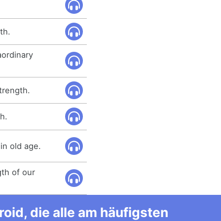
th.
aordinary
trength.
h.
 in old age.
th of our
id, die alle am häufigsten