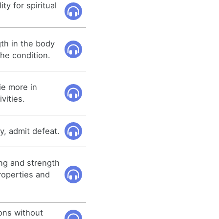
ty for spiritual
gth in the body
he condition.
ie more in
vities.
y, admit defeat.
ng and strength
roperties and
ions without