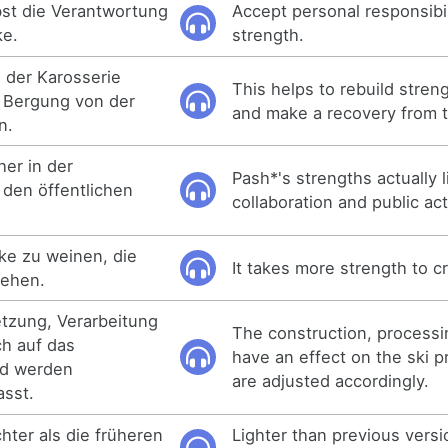
st die Verantwortung
Accept personal responsibili
ke.
strength.
n der Karosserie
This helps to rebuild stren
 Bergung von der
and make a recovery from t
n.
her in der
Pash*'s strengths actually l
den öffentlichen
collaboration and public acti
ke zu weinen, die
It takes more strength to cr
tehen.
zung, Verarbeitung
The construction, processi
ch auf das
have an effect on the ski p
nd werden
are adjusted accordingly.
sst.
chter als die früheren
Lighter than previous vers