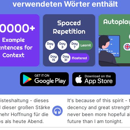
verwendeten Wörter enthält
isteshaltung - dieses
It's because of this spirit - 
 dieser großen Stärke
decency and great strength
mehr Hoffnung für die
never been more hopeful a
es als heute Abend.
future than I am tonight.