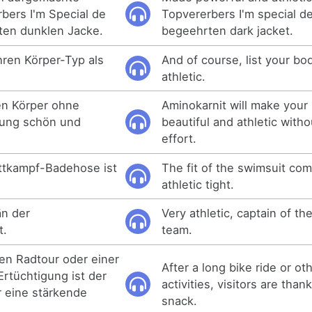
bers I'm Special de
Topvererbers I'm special d
ten dunklen Jacke.
begeehrten dark jacket.
Ihren Körper-Typ als
And of course, list your bo
athletic.
ren Körper ohne
Aminokarnit will make your
gung schön und
beautiful and athletic witho
effort.
ttkampf-Badehose ist
The fit of the swimsuit com
athletic tight.
än der
Very athletic, captain of th
t.
team.
en Radtour oder einer
After a long bike ride or oth
Ertüchtigung ist der
activities, visitors are than
 eine stärkende
snack.