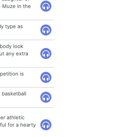
e Muze in the
dy type as
 body look
ut any extra
petition is
e basketball
er athletic
kful for a hearty