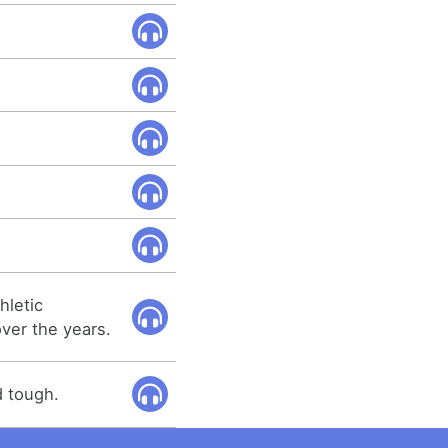
hletic
ver the years.
d tough.