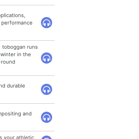
plications,
ic performance
s, toboggan runs
winter in the
l-round
nd durable
mpositing and
s your athletic