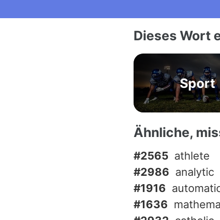
Dieses Wort e
Sport
Ähnliche, mi
#2565
athlete
#2986
analytic
#1916
automati
#1636
mathema