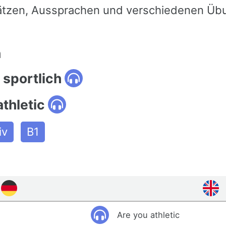
ätzen, Aussprachen und verschiedenen Üb
n
 sportlich
athletic
iv
B1
Are you athletic