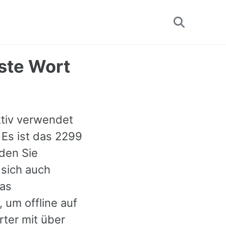
Toggle
search
gste Wort
ektiv verwendet
 Es ist das 2299
nden Sie
 sich auch
das
 um offline auf
ter mit über