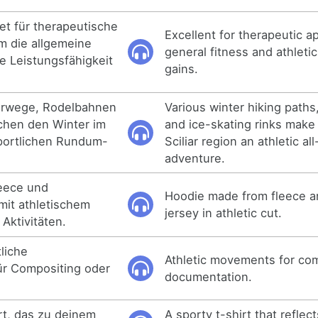
t für therapeutische
Excellent for therapeutic ap
 die allgemeine
general fitness and athlet
e Leistungsfähigkeit
gains.
erwege, Rodelbahnen
Various winter hiking path
chen den Winter im
and ice-skating rinks make 
portlichen Rundum-
Sciliar region an athletic al
adventure.
eece und
Hoodie made from fleece a
mit athletischem
jersey in athletic cut.
 Aktivitäten.
liche
Athletic movements for co
r Compositing oder
documentation.
rt, das zu deinem
A sporty t-shirt that reflect