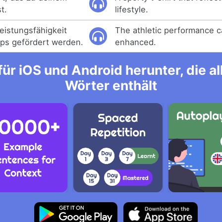
t.
lifestyle.
eistungsfähigkeit
The athletic performance 
ps gefördert werden.
enhanced.
ür iOS und Android herunter, die 
Wörter enthält