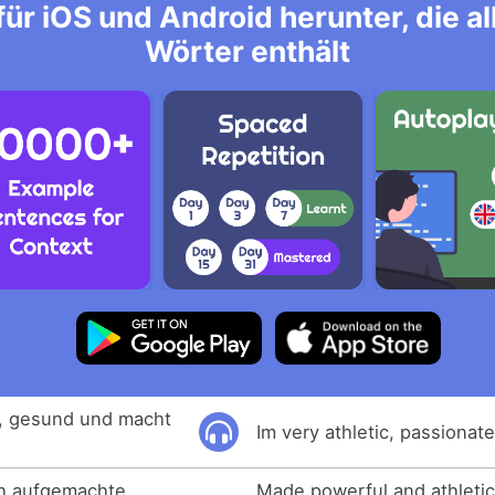
ür iOS und Android herunter, die 
Wörter enthält
ch, gesund und macht
Im very athletic, passionat
ich aufgemachte
Made powerful and athletic