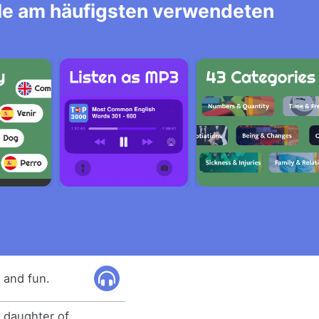
alle am häufigsten verwendeten
e and fun.
 daughter of