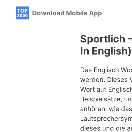
Skip
Skip
Skip
Download Mobile App
to
to
to
primary
content
footer
navigation
Sportlich 
In English)
Das Englisch Wort
werden. Dieses W
Wort auf Englisc
Beispielsätze, u
anhören, wie das
Lautsprechersymb
dieses und die a