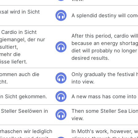
sal wird in Sicht
A splendid destiny will com
 Cardio in Sicht
After this period, cardio wi
giemangel, der nur
because an energy shortag
ultiert,
diet will probably no longer
 mehr die
desired results.
se liefert.
kommen auch die
Only gradually the festiva
cht.
into view.
 in Sicht gekommen.
A new mass has come into 
Steller Seelöwen in
Then some Steller Sea Lio
view.
rhaschen wir lediglich
In Moth's work, however, w