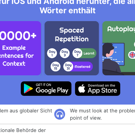
ür iOS und Android herunter, die 
Wörter enthält
em aus globaler Sicht
We must look at the proble
point of view.
ationale Behörde der