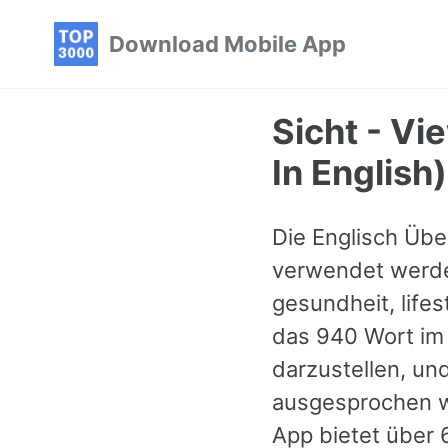
Skip
Skip
Skip
Download Mobile App
to
to
to
primary
content
footer
navigation
Sicht - Vi
In English)
Die Englisch Über
verwendet werden
gesundheit, lifest
das 940 Wort im 
darzustellen, un
ausgesprochen wi
App bietet über 