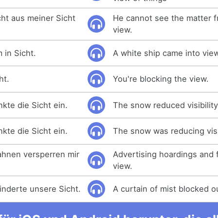
cht aus meiner Sicht
He cannot see the matter f
view.
 in Sicht.
A white ship came into vie
ht.
You're blocking the view.
kte die Sicht ein.
The snow reduced visibility
kte die Sicht ein.
The snow was reducing visib
ahnen versperren mir
Advertising hoardings and 
view.
nderte unsere Sicht.
A curtain of mist blocked o