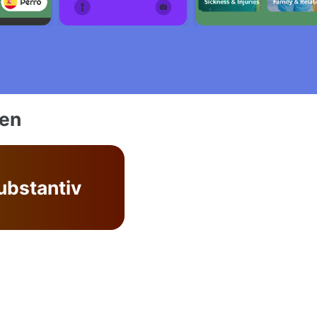
ien
ubstantiv