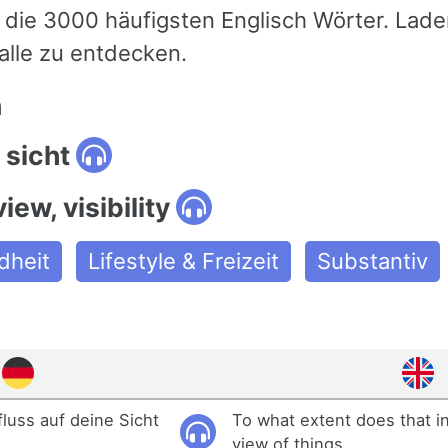
die 3000 häufigsten Englisch Wörter. Laden
 alle zu entdecken.
n
 sicht
iew, visibility
dheit
Lifestyle & Freizeit
Substantiv
fluss auf deine Sicht
To what extent does that i
view of things