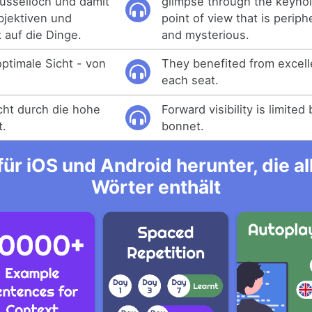
lüsselloch und damit
glimpse through the keyhol
bjektiven und
point of view that is periph
 auf die Dinge.
and mysterious.
ptimale Sicht - von
They benefited from excell
each seat.
icht durch die hohe
Forward visibility is limited
t.
bonnet.
ür iOS und Android herunter, die 
Wörter enthält