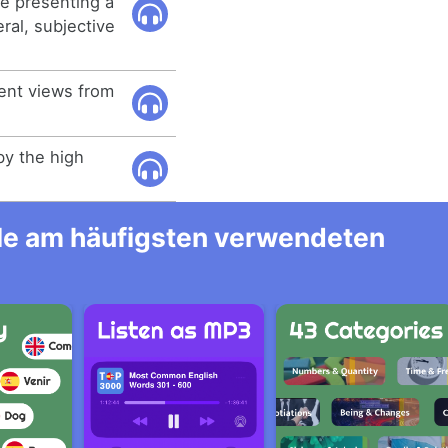
e presenting a
eral, subjective
ent views from
 by the high
alle am häufigsten verwendeten