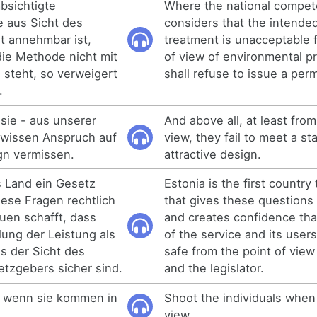
bsichtigte
Where the national compete
 aus Sicht des
considers that the intende
t annehmbar ist,
treatment is unacceptable 
ie Methode nicht mit
of view of environmental pr
g steht, so verweigert
shall refuse to issue a perm
.
 sie - aus unserer
And above all, at least from
ewissen Anspruch auf
view, they fail to meet a st
n vermissen.
attractive design.
s Land ein Gesetz
Estonia is the first country
iese Fragen rechtlich
that gives these questions
uen schafft, dass
and creates confidence tha
lung der Leistung als
of the service and its user
s der Sicht des
safe from the point of view
tzgebers sicher sind.
and the legislator.
, wenn sie kommen in
Shoot the individuals when
view.