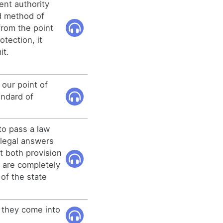
nt authority
d method of
from the point
otection, it
it.
 our point of
andard of
 to pass a law
 legal answers
t both provision
s are completely
 of the state
 they come into