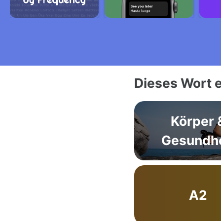
Dieses Wort e
Körper 
Gesundhe
A2