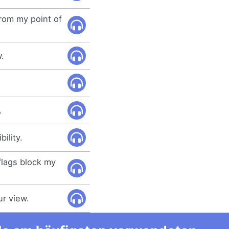
rom my point of
w.
.
ility.
flags block my
ur view.