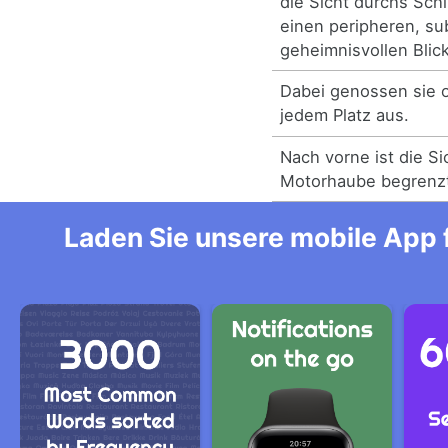
die Sicht durchs Sch
einen peripheren, su
geheimnisvollen Blick
Dabei genossen sie o
jedem Platz aus.
Nach vorne ist die S
Motorhaube begrenz
Laden Sie unsere mobile App f