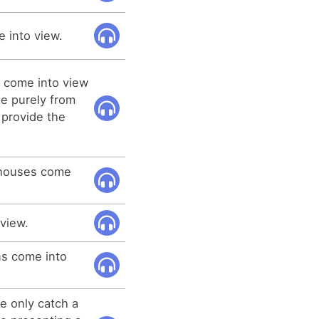
e into view.
ll come into view
e purely from
 provide the
l houses come
view.
ns come into
e only catch a