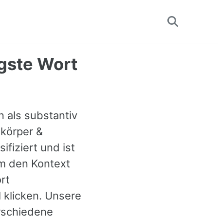
Toggle
search
igste Wort
nn als substantiv
 körper &
ifiziert und ist
um den Kontext
rt
 klicken. Unsere
rschiedene