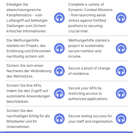
Erledigen Sie
Complete a variety of
abwechslungsreiche
Dynamic Combat Missions
Kampfeinsätze - vom
- from launching aerial
Luftangriff auf befestigte
strikes against fortified
Stellungen zum Sichern
positions to securing
kritischer Informationen.
crucial intel.
Die Welthungerhilfe
Welthungerhilfe started a
startete ein Projekt, das
project to sustainably
Ernährung und Einkommen
secure nutrition and
nachhaltig sichern soll.
income.
Sichern Sie sich einen
Secure a proof of change
Nachweis der Veränderung
of residence.
des Wohnsitzes.
Sichern Sie Ihre APIs,
Secure your APIs by
indem Sie den Zugriff auf
restricting access to
autorisierte Anwendungen
authorized applications.
beschränken.
Sichern Sie den
nachhaltigen Erfolg für die
Secure lasting success for
Mitarbeiter und Ihr
your staff and organisation.
Unternehmen.