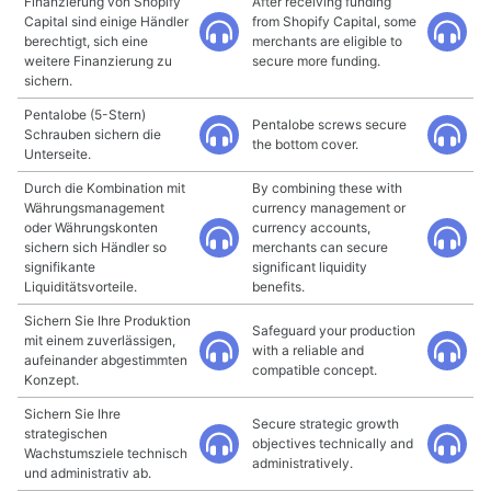
Finanzierung von Shopify
After receiving funding
Capital sind einige Händler
from Shopify Capital, some
berechtigt, sich eine
merchants are eligible to
weitere Finanzierung zu
secure more funding.
sichern.
Pentalobe (5-Stern)
Pentalobe screws secure
Schrauben sichern die
the bottom cover.
Unterseite.
Durch die Kombination mit
By combining these with
Währungsmanagement
currency management or
oder Währungskonten
currency accounts,
sichern sich Händler so
merchants can secure
signifikante
significant liquidity
Liquiditätsvorteile.
benefits.
Sichern Sie Ihre Produktion
Safeguard your production
mit einem zuverlässigen,
with a reliable and
aufeinander abgestimmten
compatible concept.
Konzept.
Sichern Sie Ihre
Secure strategic growth
strategischen
objectives technically and
Wachstumsziele technisch
administratively.
und administrativ ab.