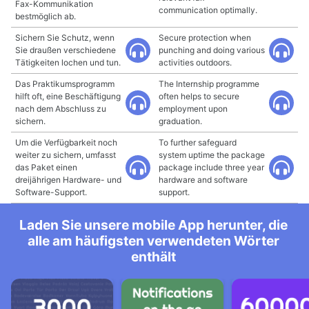
Fax-Kommunikation
communication optimally.
bestmöglich ab.
Sichern Sie Schutz, wenn
Secure protection when
Sie draußen verschiedene
punching and doing various
Tätigkeiten lochen und tun.
activities outdoors.
Das Praktikumsprogramm
The Internship programme
hilft oft, eine Beschäftigung
often helps to secure
nach dem Abschluss zu
employment upon
sichern.
graduation.
Um die Verfügbarkeit noch
To further safeguard
weiter zu sichern, umfasst
system uptime the package
das Paket einen
package include three year
dreijährigen Hardware- und
hardware and software
Software-Support.
support.
Laden Sie unsere mobile App herunter, die
alle am häufigsten verwendeten Wörter
enthält