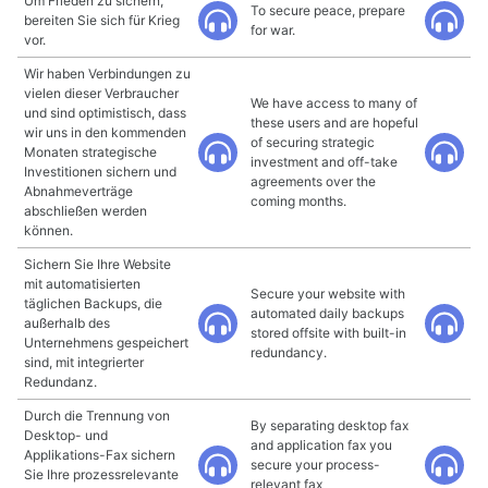
Um Frieden zu sichern,
To secure peace, prepare
bereiten Sie sich für Krieg
for war.
vor.
Wir haben Verbindungen zu
vielen dieser Verbraucher
We have access to many of
und sind optimistisch, dass
these users and are hopeful
wir uns in den kommenden
of securing strategic
Monaten strategische
investment and off-take
Investitionen sichern und
agreements over the
Abnahmeverträge
coming months.
abschließen werden
können.
Sichern Sie Ihre Website
mit automatisierten
Secure your website with
täglichen Backups, die
automated daily backups
außerhalb des
stored offsite with built-in
Unternehmens gespeichert
redundancy.
sind, mit integrierter
Redundanz.
Durch die Trennung von
By separating desktop fax
Desktop- und
and application fax you
Applikations-Fax sichern
secure your process-
Sie Ihre prozessrelevante
relevant fax