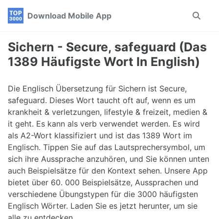
Skip
Skip
Skip
Download Mobile App
Toggle
to
to
to
search
primary
content
footer
navigation
Sichern - Secure, safeguard (Das
1389 Häufigste Wort In English)
Die Englisch Übersetzung für Sichern ist Secure,
safeguard. Dieses Wort taucht oft auf, wenn es um
krankheit & verletzungen, lifestyle & freizeit, medien &
it geht. Es kann als verb verwendet werden. Es wird
als A2-Wort klassifiziert und ist das 1389 Wort im
Englisch. Tippen Sie auf das Lautsprechersymbol, um
sich ihre Aussprache anzuhören, und Sie können unten
auch Beispielsätze für den Kontext sehen. Unsere App
bietet über 60. 000 Beispielsätze, Aussprachen und
verschiedene Übungstypen für die 3000 häufigsten
Englisch Wörter. Laden Sie es jetzt herunter, um sie
alle zu entdecken.