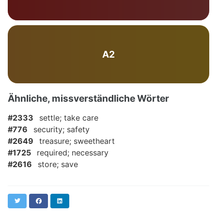
A2
Ähnliche, missverständliche Wörter
#2333
settle; take care
#776
security; safety
#2649
treasure; sweetheart
#1725
required; necessary
#2616
store; save
Twitter
Facebook
LinkedIn