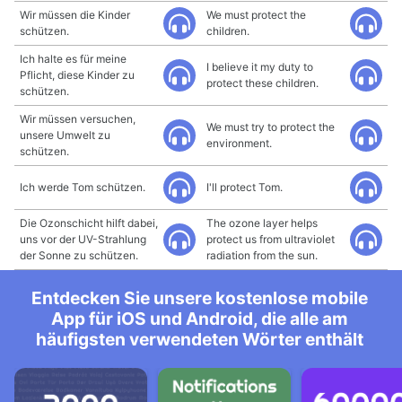
Wir müssen die Kinder
We must protect the
schützen.
children.
Ich halte es für meine
I believe it my duty to
Pflicht, diese Kinder zu
protect these children.
schützen.
Wir müssen versuchen,
We must try to protect the
unsere Umwelt zu
environment.
schützen.
Ich werde Tom schützen.
I'll protect Tom.
Die Ozonschicht hilft dabei,
The ozone layer helps
uns vor der UV-Strahlung
protect us from ultraviolet
der Sonne zu schützen.
radiation from the sun.
Entdecken Sie unsere kostenlose mobile
App für iOS und Android, die alle am
häufigsten verwendeten Wörter enthält