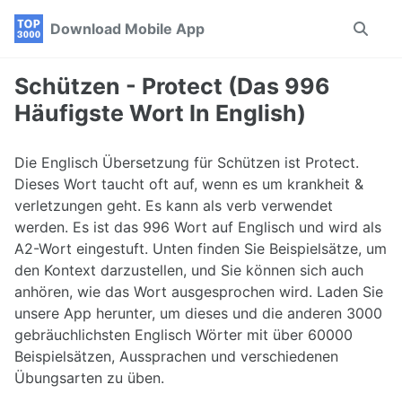
Skip
Skip
Skip
Download Mobile App
Toggle
to
to
to
search
primary
content
footer
navigation
Schützen - Protect (Das 996
Häufigste Wort In English)
Die Englisch Übersetzung für Schützen ist Protect.
Dieses Wort taucht oft auf, wenn es um krankheit &
verletzungen geht. Es kann als verb verwendet
werden. Es ist das 996 Wort auf Englisch und wird als
A2-Wort eingestuft. Unten finden Sie Beispielsätze, um
den Kontext darzustellen, und Sie können sich auch
anhören, wie das Wort ausgesprochen wird. Laden Sie
unsere App herunter, um dieses und die anderen 3000
gebräuchlichsten Englisch Wörter mit über 60000
Beispielsätzen, Aussprachen und verschiedenen
Übungsarten zu üben.