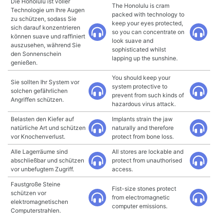
Die Honolulu ist voller
The Honolulu is cram
Technologie um Ihre Augen
packed with technology to
zu schützen, sodass Sie
keep your eyes protected,
sich darauf konzentrieren
so you can concentrate on
können suave und raffiniert
look suave and
auszusehen, während Sie
sophisticated whilst
den Sonnenschein
lapping up the sunshine.
genießen.
You should keep your
Sie sollten Ihr System vor
system protective to
solchen gefährlichen
prevent from such kinds of
Angriffen schützen.
hazardous virus attack.
Belasten den Kiefer auf
Implants strain the jaw
natürliche Art und schützen
naturally and therefore
vor Knochenverlust.
protect from bone loss.
Alle Lagerräume sind
All stores are lockable and
abschließbar und schützen
protect from unauthorised
vor unbefugtem Zugriff.
access.
Faustgroße Steine
Fist-size stones protect
schützen vor
from electromagnetic
elektromagnetischen
computer emissions.
Computerstrahlen.