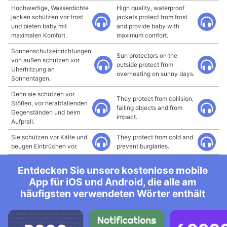
Hochwertige, Wasserdichte
High quality, waterproof
jacken schützen vor frost
jackets protect from frost
und bieten baby mit
and provide baby with
maximalen Komfort.
maximum comfort.
Sonnenschutzeinrichtungen
Sun protectors on the
von außen schützen vor
outside protect from
Überhitzung an
overheating on sunny days.
Sonnentagen.
Denn sie schützen vor
They protect from collision,
Stößen, vor herabfallenden
falling objects and from
Gegenständen und beim
impact.
Aufprall.
Sie schützen vor Kälte und
They protect from cold and
beugen Einbrüchen vor.
prevent burglaries.
Entdecken Sie unsere kostenlose mobile
App für iOS und Android, die alle am
häufigsten verwendeten Wörter enthält