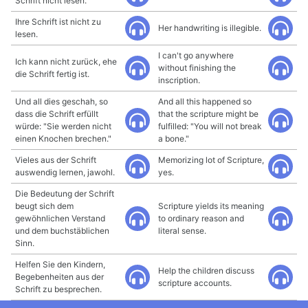
Schrift nicht lesen.
Ihre Schrift ist nicht zu
Her handwriting is illegible.
lesen.
I can't go anywhere
Ich kann nicht zurück, ehe
without finishing the
die Schrift fertig ist.
inscription.
Und all dies geschah, so
And all this happened so
dass die Schrift erfüllt
that the scripture might be
würde: "Sie werden nicht
fulfilled: "You will not break
einen Knochen brechen."
a bone."
Vieles aus der Schrift
Memorizing lot of Scripture,
auswendig lernen, jawohl.
yes.
Die Bedeutung der Schrift
beugt sich dem
Scripture yields its meaning
gewöhnlichen Verstand
to ordinary reason and
und dem buchstäblichen
literal sense.
Sinn.
Helfen Sie den Kindern,
Help the children discuss
Begebenheiten aus der
scripture accounts.
Schrift zu besprechen.