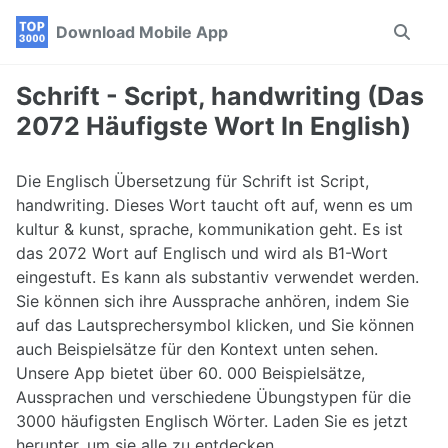
Skip
Skip
Skip
Download Mobile App
Toggle
to
to
to
search
primary
content
footer
navigation
Schrift - Script, handwriting (Das
2072 Häufigste Wort In English)
Die Englisch Übersetzung für Schrift ist Script,
handwriting. Dieses Wort taucht oft auf, wenn es um
kultur & kunst, sprache, kommunikation geht. Es ist
das 2072 Wort auf Englisch und wird als B1-Wort
eingestuft. Es kann als substantiv verwendet werden.
Sie können sich ihre Aussprache anhören, indem Sie
auf das Lautsprechersymbol klicken, und Sie können
auch Beispielsätze für den Kontext unten sehen.
Unsere App bietet über 60. 000 Beispielsätze,
Aussprachen und verschiedene Übungstypen für die
3000 häufigsten Englisch Wörter. Laden Sie es jetzt
herunter, um sie alle zu entdecken.