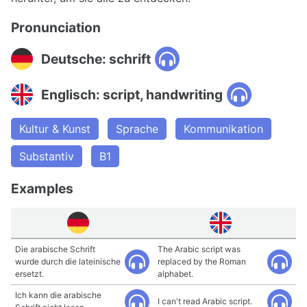
Pronunciation
Deutsche: schrift
Englisch: script, handwriting
Kultur & Kunst
Sprache
Kommunikation
Substantiv
B1
Examples
Die arabische Schrift
The Arabic script was
wurde durch die lateinische
replaced by the Roman
ersetzt.
alphabet.
Ich kann die arabische
I can't read Arabic script.