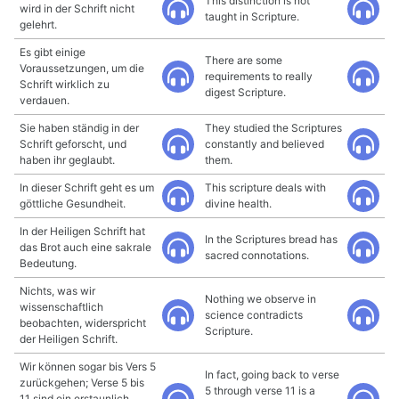
This distinction is not
wird in der Schrift nicht
taught in Scripture.
gelehrt.
Es gibt einige
There are some
Voraussetzungen, um die
requirements to really
Schrift wirklich zu
digest Scripture.
verdauen.
Sie haben ständig in der
They studied the Scriptures
Schrift geforscht, und
constantly and believed
haben ihr geglaubt.
them.
In dieser Schrift geht es um
This scripture deals with
göttliche Gesundheit.
divine health.
In der Heiligen Schrift hat
In the Scriptures bread has
das Brot auch eine sakrale
sacred connotations.
Bedeutung.
Nichts, was wir
Nothing we observe in
wissenschaftlich
science contradicts
beobachten, widerspricht
Scripture.
der Heiligen Schrift.
Wir können sogar bis Vers 5
In fact, going back to verse
zurückgehen; Verse 5 bis
5 through verse 11 is a
11 sind ein erstaunlich