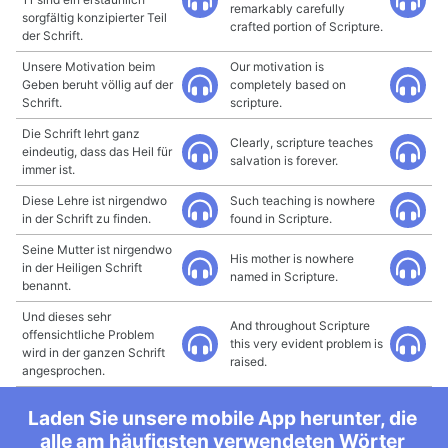
remarkably carefully
sorgfältig konzipierter Teil
crafted portion of Scripture.
der Schrift.
Unsere Motivation beim
Our motivation is
Geben beruht völlig auf der
completely based on
Schrift.
scripture.
Die Schrift lehrt ganz
Clearly, scripture teaches
eindeutig, dass das Heil für
salvation is forever.
immer ist.
Diese Lehre ist nirgendwo
Such teaching is nowhere
in der Schrift zu finden.
found in Scripture.
Seine Mutter ist nirgendwo
His mother is nowhere
in der Heiligen Schrift
named in Scripture.
benannt.
Und dieses sehr
And throughout Scripture
offensichtliche Problem
this very evident problem is
wird in der ganzen Schrift
raised.
angesprochen.
Laden Sie unsere mobile App herunter, die
alle am häufigsten verwendeten Wörter