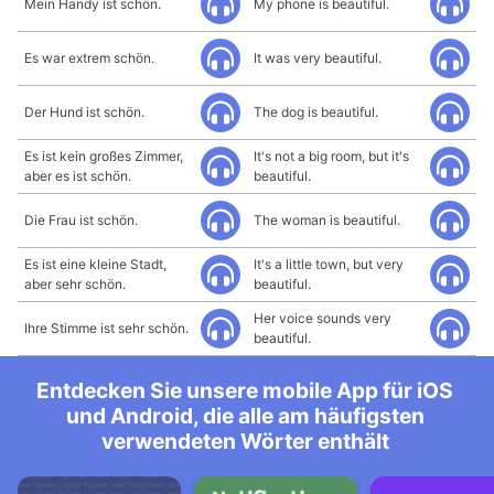
Mein Handy ist schön.
My phone is beautiful.
Es war extrem schön.
It was very beautiful.
Der Hund ist schön.
The dog is beautiful.
Es ist kein großes Zimmer,
It's not a big room, but it's
aber es ist schön.
beautiful.
Die Frau ist schön.
The woman is beautiful.
Es ist eine kleine Stadt,
It's a little town, but very
aber sehr schön.
beautiful.
Her voice sounds very
Ihre Stimme ist sehr schön.
beautiful.
Entdecken Sie unsere mobile App für iOS
und Android, die alle am häufigsten
verwendeten Wörter enthält