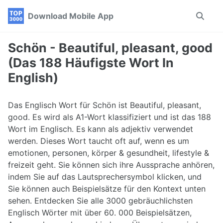
Skip
Skip
Skip
Download Mobile App
Toggle
to
to
to
search
primary
content
footer
navigation
Schön - Beautiful, pleasant, good
(Das 188 Häufigste Wort In
English)
Das Englisch Wort für Schön ist Beautiful, pleasant,
good. Es wird als A1-Wort klassifiziert und ist das 188
Wort im Englisch. Es kann als adjektiv verwendet
werden. Dieses Wort taucht oft auf, wenn es um
emotionen, personen, körper & gesundheit, lifestyle &
freizeit geht. Sie können sich ihre Aussprache anhören,
indem Sie auf das Lautsprechersymbol klicken, und
Sie können auch Beispielsätze für den Kontext unten
sehen. Entdecken Sie alle 3000 gebräuchlichsten
Englisch Wörter mit über 60. 000 Beispielsätzen,