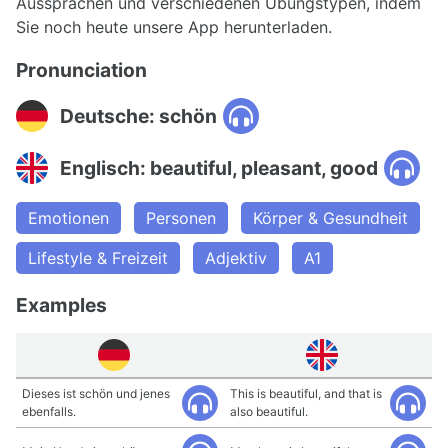
Aussprachen und verschiedenen Übungstypen, indem
Sie noch heute unsere App herunterladen.
Pronunciation
Deutsche: schön
Englisch: beautiful, pleasant, good
Emotionen
Personen
Körper & Gesundheit
Lifestyle & Freizeit
Adjektiv
A1
Examples
Dieses ist schön und jenes
This is beautiful, and that is
ebenfalls.
also beautiful.