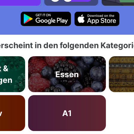
rscheint in den folgenden Kategor
t &
Essen
gen
v
A1