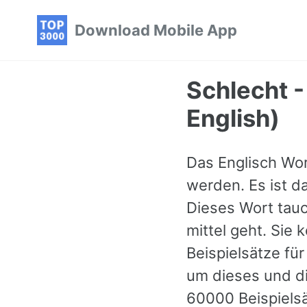
Skip
Skip
Skip
Download Mobile App
to
to
to
primary
content
footer
navigation
Schlecht -
English)
Das Englisch Wor
werden. Es ist d
Dieses Wort tauc
mittel geht. Sie
Beispielsätze fü
um dieses und di
60000 Beispiels