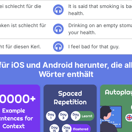
i schlecht für die
It is said that smoking is b
health.
ken ist schlecht für
Drinking on an empty stoma
your health.
ht für diesen Kerl.
I feel bad for that guy.
ür iOS und Android herunter, die 
Wörter enthält