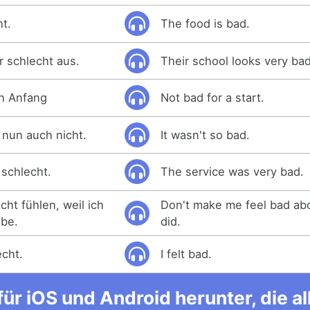
ht.
The food is bad.
r schlecht aus.
Their school looks very bad
en Anfang
Not bad for a start.
 nun auch nicht.
It wasn't so bad.
 schlecht.
The service was very bad.
cht fühlen, weil ich
Don't make me feel bad abo
abe.
did.
cht.
I felt bad.
ür iOS und Android herunter, die 