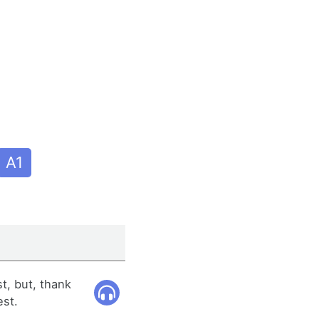
A1
t, but, thank
est.