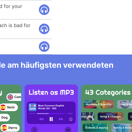
ad for your
ch is bad for
alle am häufigsten verwendeten