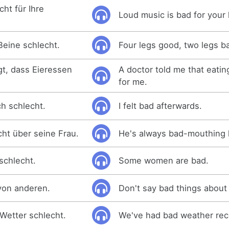
cht für Ihre
Loud music is bad for your 
Beine schlecht.
Four legs good, two legs b
gt, dass Eieressen
A doctor told me that eati
.
for me.
ch schlecht.
I felt bad afterwards.
cht über seine Frau.
He's always bad-mouthing h
schlecht.
Some women are bad.
von anderen.
Don't say bad things about
s Wetter schlecht.
We've had bad weather rec