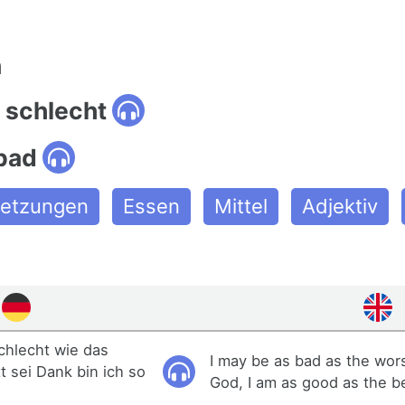
n
 schlecht
 bad
letzungen
Essen
Mittel
Adjektiv
schlecht wie das
I may be as bad as the wors
t sei Dank bin ich so
God, I am as good as the b