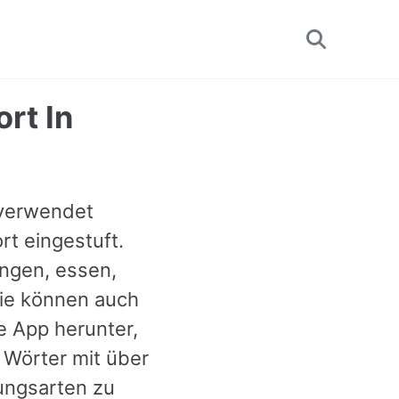
Toggle
search
rt In
v verwendet
rt eingestuft.
ungen, essen,
Sie können auch
e App herunter,
 Wörter mit über
ungsarten zu