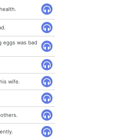
health.
ad.
ng eggs was bad
is wife.
 others.
ently.