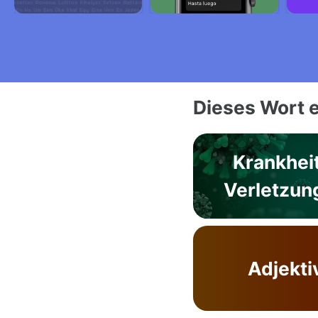
Dieses Wort e
Krankhei
Verletzun
Adjekti