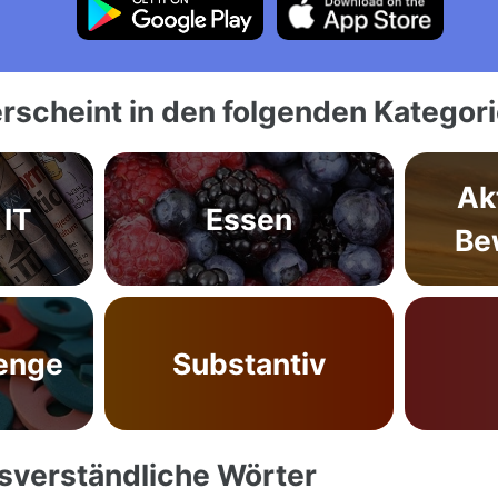
rscheint in den folgenden Kategor
Ak
 IT
Essen
Be
enge
Substantiv
ssverständliche Wörter