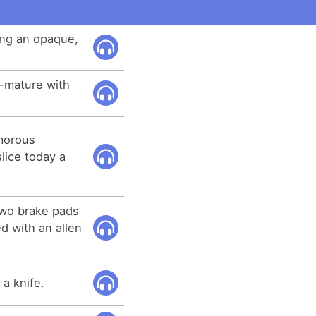
ing an opaque,
-mature with
morous
lice today a
two brake pads
d with an allen
a knife.