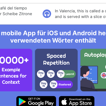
café del tiempo
In Valencia, this is called a
r Scheibe Zitrone
and is served with a slice 
mobile App für iOS und Android her
verwendeten Wörter enthält