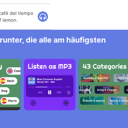
 café del tiempo
of lemon.
unter, die alle am häufigsten