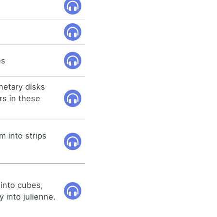
es
netary disks
rs in these
m into strips
 into cubes,
y into julienne.