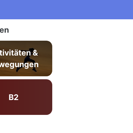
ien
tivitäten &
wegungen
B2