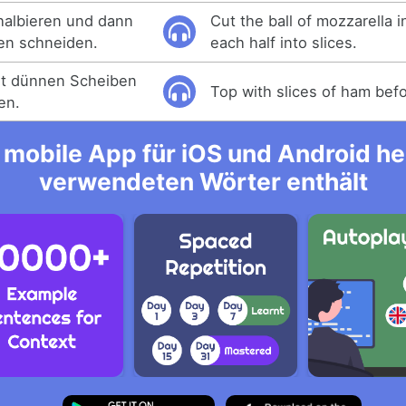
halbieren und dann
Cut the ball of mozzarella i
ben schneiden.
each half into slices.
it dünnen Scheiben
Top with slices of ham befo
en.
mobile App für iOS und Android her
verwendeten Wörter enthält