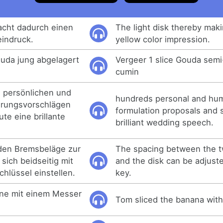
acht dadurch einen
The light disk thereby mak
eindruck.
yellow color impression.
uda jung abgelagert
Vergeer 1 slice Gouda semi
cumin
 persönlichen und
hundreds personal and hu
erungsvorschlägen
formulation proposals and s
te eine brillante
brilliant wedding speech.
den Bremsbeläge zur
The spacing between the 
sich beidseitig mit
and the disk can be adjuste
hlüssel einstellen.
key.
ane mit einem Messer
Tom sliced the banana with 