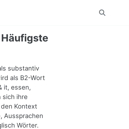
Toggle
search
 Häufigste
als substantiv
ird als B2-Wort
 it, essen,
sich ihre
 den Kontext
e, Aussprachen
lisch Wörter.