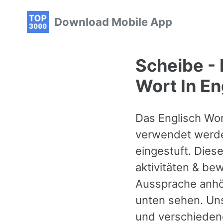
Skip
Skip
Skip
Download Mobile App
to
to
to
primary
content
footer
navigation
Scheibe - 
Wort In En
Das Englisch Wort
verwendet werden
eingestuft. Dies
aktivitäten & be
Aussprache anhör
unten sehen. Uns
und verschiedene