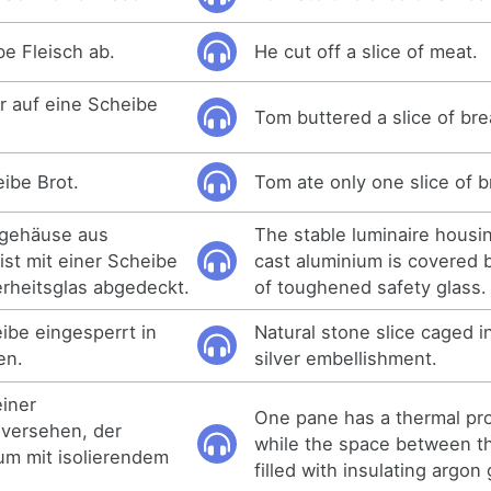
be Fleisch ab.
He cut off a slice of meat.
er auf eine Scheibe
Tom buttered a slice of bre
ibe Brot.
Tom ate only one slice of b
ngehäuse aus
The stable luminaire housi
st mit einer Scheibe
cast aluminium is covered 
rheitsglas abgedeckt.
of toughened safety glass.
ibe eingesperrt in
Natural stone slice caged in
en.
silver embellishment.
einer
One pane has a thermal pro
versehen, der
while the space between t
m mit isolierendem
filled with insulating argon 