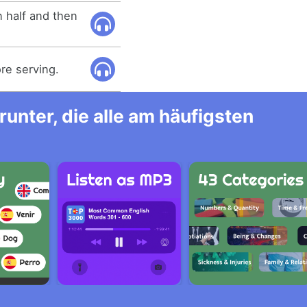
n half and then
re serving.
unter, die alle am häufigsten