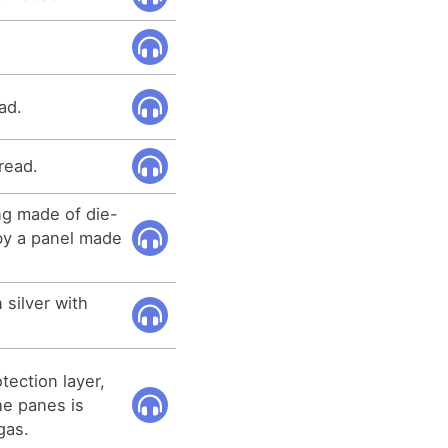
ad.
read.
ng made of die-
by a panel made
 silver with
tection layer,
he panes is
gas.