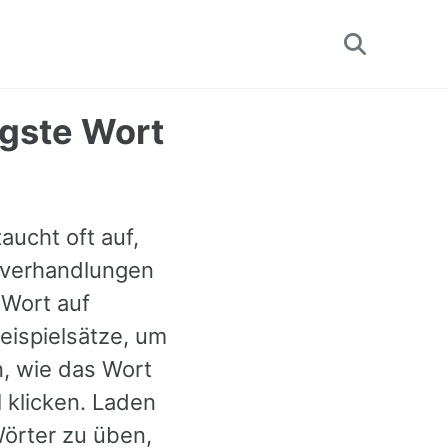
Toggle
search
igste Wort
taucht oft auf,
, verhandlungen
 Wort auf
Beispielsätze, um
n, wie das Wort
 klicken. Laden
Wörter zu üben,