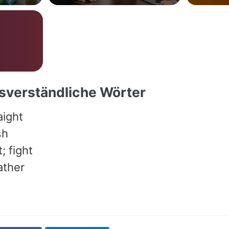
ssverständliche Wörter
aight
sh
; fight
ather