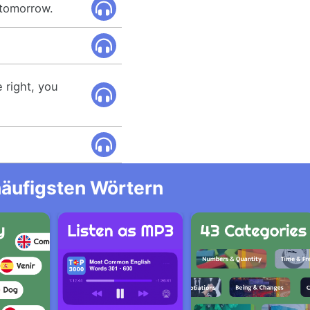
 tomorrow.
 right, you
häufigsten Wörtern