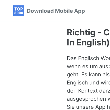
Skip
Skip
Skip
Download Mobile App
to
to
to
primary
content
footer
navigation
Richtig - 
In English)
Das Englisch Wort
wenn es um ausbi
geht. Es kann al
Englisch und wir
den Kontext darz
ausgesprochen wi
Sie unsere App h