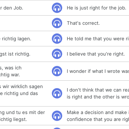
ür den Job.
He is just right for the job.
That's correct.
 richtig lagen.
He told me that you were ri
t ist richtig.
I believe that you're right.
s, was ich
I wonder if what I wrote wa
htig war.
s wir wirklich sagen
I don't think that we can re
e richtig und das
is right and the other is wr
ng und tu es mit der
Make a decision and make i
chtig liegst.
confidence that you are rig