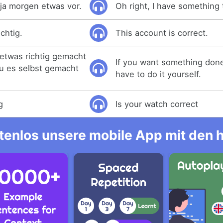
e ja morgen etwas vor.
Oh right, I have something
chtig.
This account is correct.
 etwas richtig gemacht
If you want something done
u es selbst gemacht
have to do it yourself.
g
Is your watch correct
tenlos unsere mobile App mit den 