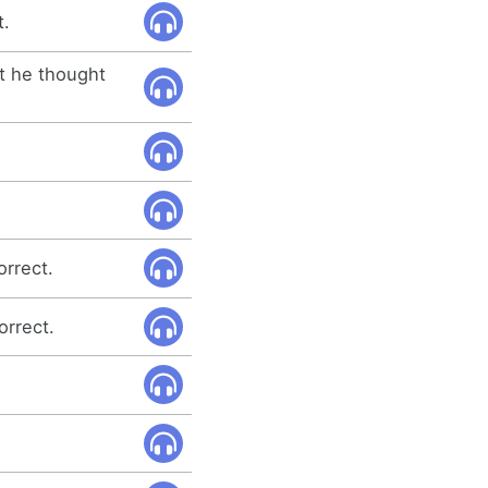
t.
t he thought
orrect.
orrect.