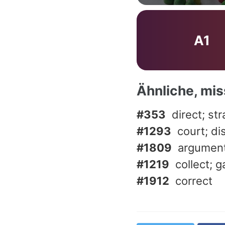
A1
Ähnliche, mi
#353
direct; str
#1293
court; di
#1809
argument
#1219
collect; g
#1912
correct