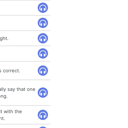
ght.
s correct.
ally say that one
ong.
t with the
ht.