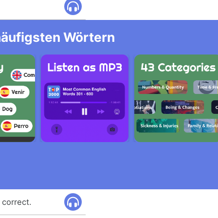
häufigsten Wörtern
 correct.