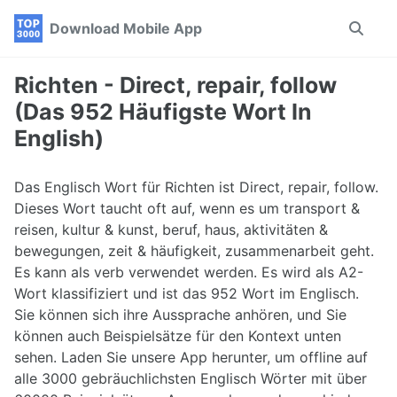
Skip
Skip
Skip
Download Mobile App
Toggle
to
to
to
search
primary
content
footer
navigation
Richten - Direct, repair, follow
(Das 952 Häufigste Wort In
English)
Das Englisch Wort für Richten ist Direct, repair, follow.
Dieses Wort taucht oft auf, wenn es um transport &
reisen, kultur & kunst, beruf, haus, aktivitäten &
bewegungen, zeit & häufigkeit, zusammenarbeit geht.
Es kann als verb verwendet werden. Es wird als A2-
Wort klassifiziert und ist das 952 Wort im Englisch.
Sie können sich ihre Aussprache anhören, und Sie
können auch Beispielsätze für den Kontext unten
sehen. Laden Sie unsere App herunter, um offline auf
alle 3000 gebräuchlichsten Englisch Wörter mit über