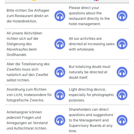
Please direct your
Bitte richten Sie Anfragen
questions about the
zum Restaurant direkt an
restaurant directly to the
die Hoteldirektion.
hotel management.
All unsere Aktivitäten
richten sich auf die
All our activities are
Steigerung des
directed at increasing sales
Abverkaufes beim
with wholesale.
Großhandel.
Aber die Totalisierung des
But totalizing doubt must
Zweifels muss sich
naturally be directed at
natürlich auf den Zweifel
doubt itself.
selbst richten.
Anordnung zum Richten
Light directing device,
von Licht, insbesondere für
especially for photographic
fotografische Zwecke.
purposes.
Shareholders can direct
Anteilseigner können
questions and suggestions
jederzeit Fragen und
to the Management and
Anregungen an Vorstand
Supervisory Boards at any
und Aufsichtsrat richten.
time.