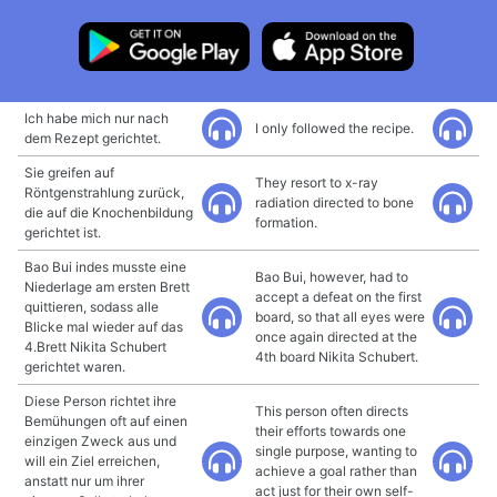
Ich habe mich nur nach
I only followed the recipe.
dem Rezept gerichtet.
Sie greifen auf
They resort to x-ray
Röntgenstrahlung zurück,
radiation directed to bone
die auf die Knochenbildung
formation.
gerichtet ist.
Bao Bui indes musste eine
Bao Bui, however, had to
Niederlage am ersten Brett
accept a defeat on the first
quittieren, sodass alle
board, so that all eyes were
Blicke mal wieder auf das
once again directed at the
4.Brett Nikita Schubert
4th board Nikita Schubert.
gerichtet waren.
Diese Person richtet ihre
This person often directs
Bemühungen oft auf einen
their efforts towards one
einzigen Zweck aus und
single purpose, wanting to
will ein Ziel erreichen,
achieve a goal rather than
anstatt nur um ihrer
act just for their own self-