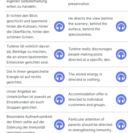
eigenen Selbsterhaltung
preservation.
willen zu handeln.
Er richtet den Blick
He directs the view behind
geschickt und spannend
the scenery, behind the
hinter die Kulissen, hinter
surface, behind the
die Oberfläche, hinter den
speciousness.
schönen Schein.
Turbine rät wirklich davon
Turbine really discourages
ab, Beiträge zu machen,
people making posts
die an einem bestimmten
directed at a specific dev.
Entwickler gerichtet sind.
Die in ihnen gespeicherte
The stored energy is
Energie ist auf nichts
directed to nothing.
gerichtet.
Unser Angebot an
Accommodation offer is
Unterkünften ist sowohl an
directed to individual
Einzelkunden als auch
customers and groups.
Gruppen gerichtet.
Besondere Aufmerksamkeit
Particular attention of
der Eltern sollte auf die
parents should be directed
Stärkung der Immunität
to strengthening immunity.
gerichtet werden.