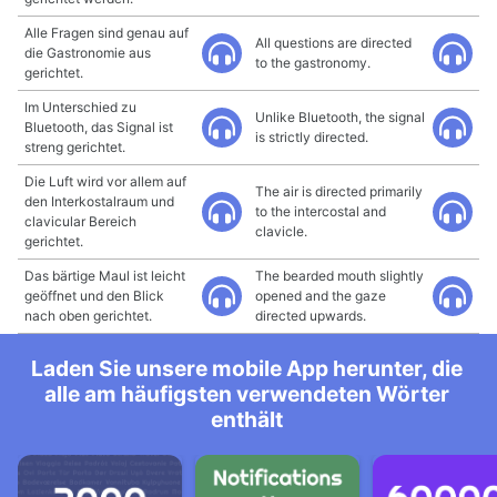
Alle Fragen sind genau auf
All questions are directed
die Gastronomie aus
to the gastronomy.
gerichtet.
Im Unterschied zu
Unlike Bluetooth, the signal
Bluetooth, das Signal ist
is strictly directed.
streng gerichtet.
Die Luft wird vor allem auf
The air is directed primarily
den Interkostalraum und
to the intercostal and
clavicular Bereich
clavicle.
gerichtet.
Das bärtige Maul ist leicht
The bearded mouth slightly
geöffnet und den Blick
opened and the gaze
nach oben gerichtet.
directed upwards.
Laden Sie unsere mobile App herunter, die
alle am häufigsten verwendeten Wörter
enthält