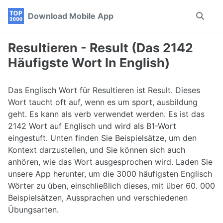
Skip
Skip
Skip
Download Mobile App
Toggle
to
to
to
search
primary
content
footer
navigation
Resultieren - Result (Das 2142
Häufigste Wort In English)
Das Englisch Wort für Resultieren ist Result. Dieses
Wort taucht oft auf, wenn es um sport, ausbildung
geht. Es kann als verb verwendet werden. Es ist das
2142 Wort auf Englisch und wird als B1-Wort
eingestuft. Unten finden Sie Beispielsätze, um den
Kontext darzustellen, und Sie können sich auch
anhören, wie das Wort ausgesprochen wird. Laden Sie
unsere App herunter, um die 3000 häufigsten Englisch
Wörter zu üben, einschließlich dieses, mit über 60. 000
Beispielsätzen, Aussprachen und verschiedenen
Übungsarten.