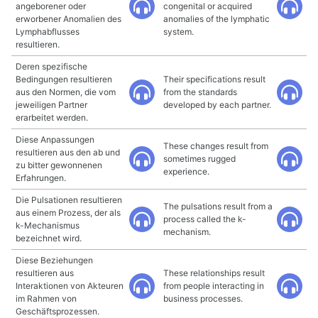
angeborener oder
congenital or acquired
erworbener Anomalien des
anomalies of the lymphatic
Lymphabflusses
system.
resultieren.
Deren spezifische
Bedingungen resultieren
Their specifications result
aus den Normen, die vom
from the standards
jeweiligen Partner
developed by each partner.
erarbeitet werden.
Diese Anpassungen
These changes result from
resultieren aus den ab und
sometimes rugged
zu bitter gewonnenen
experience.
Erfahrungen.
Die Pulsationen resultieren
The pulsations result from a
aus einem Prozess, der als
process called the k-
k-Mechanismus
mechanism.
bezeichnet wird.
Diese Beziehungen
resultieren aus
These relationships result
Interaktionen von Akteuren
from people interacting in
im Rahmen von
business processes.
Geschäftsprozessen.