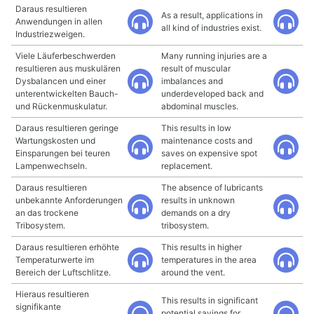
Daraus resultieren
As a result, applications in
Anwendungen in allen
all kind of industries exist.
Industriezweigen.
Viele Läuferbeschwerden
Many running injuries are a
resultieren aus muskulären
result of muscular
Dysbalancen und einer
imbalances and
unterentwickelten Bauch-
underdeveloped back and
und Rückenmuskulatur.
abdominal muscles.
Daraus resultieren geringe
This results in low
Wartungskosten und
maintenance costs and
Einsparungen bei teuren
saves on expensive spot
Lampenwechseln.
replacement.
Daraus resultieren
The absence of lubricants
unbekannte Anforderungen
results in unknown
an das trockene
demands on a dry
Tribosystem.
tribosystem.
Daraus resultieren erhöhte
This results in higher
Temperaturwerte im
temperatures in the area
Bereich der Luftschlitze.
around the vent.
Hieraus resultieren
This results in significant
signifikante
potential savings for