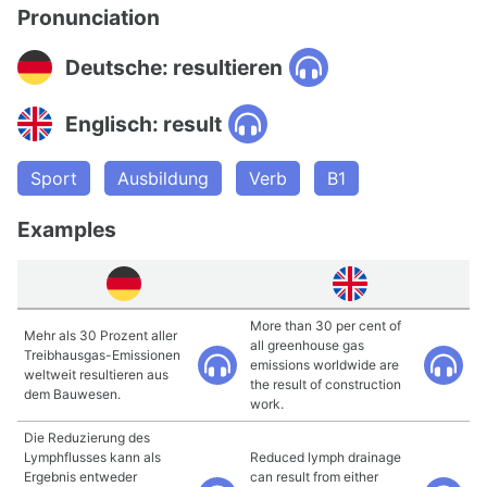
Pronunciation
Deutsche: resultieren
Englisch: result
Sport
Ausbildung
Verb
B1
Examples
More than 30 per cent of
Mehr als 30 Prozent aller
all greenhouse gas
Treibhausgas-Emissionen
emissions worldwide are
weltweit resultieren aus
the result of construction
dem Bauwesen.
work.
Die Reduzierung des
Lymphflusses kann als
Reduced lymph drainage
Ergebnis entweder
can result from either