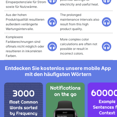
Einsparpotenziale für Strom
electricity and useful heat.
sowie für Nutzwärme.
Aus der hohen
The prolonged
Produktqualität resultieren
maintenance intervals also
außerdem verlängerte
result from this high
Wartungsintervalle.
product quality.
Komplexere
More complex color
Farbberechnungen sind
calculations are often not
oftmals nicht möglich oder
possible or result in
resultieren in inkorrekten
incorrect colors.
Farben.
Entdecken Sie kostenlos unsere mobile App
mit den häufigsten Wörtern