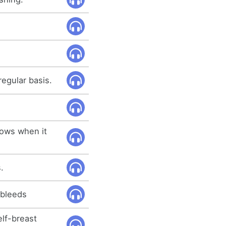
egular basis.
lows when it
.
ebleeds
elf-breast