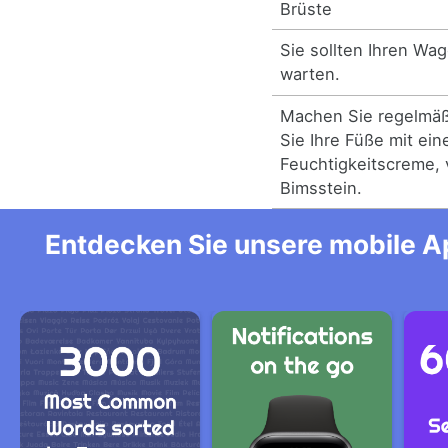
Brüste
Sie sollten Ihren Wa
warten.
Machen Sie regelmäß
Sie Ihre Füße mit ein
Feuchtigkeitscreme, 
Bimsstein.
Entdecken Sie unsere mobile Ap