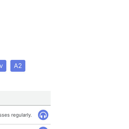
v
A2
ses regularly.