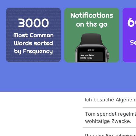
Ich besuche Algerien
Tom spendet regelmä
wohltätige Zwecke.
Regelmäßig schwimme