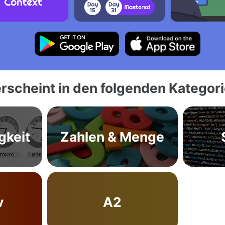
rscheint in den folgenden Kategor
gkeit
Zahlen & Menge
v
A2