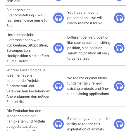
sein Ziel.
Sie haben eine
You have an event
Eventvorstellung - wir
presentation - we will
realisieren diese gerne für
gladly realize it for you.
Sie.
Unterschiedliche
Different delivery position
Lieferpositionen wie
like supine position, sitting
Rückenlage, Sitzposition,
position, side position,
Seitenposition,
squatting position all easy
Hockposition sind einfach
to be realized.
zu realisieren.
Wir realisieren originelle
Ideen, erneuern
We realize original ideas,
bestehende Projekte
fundamentally renew
fundamental und
existing projects and fine-
verabreichen bestehenden
tune existing applications.
Anwendungen den nötigen
Feinschliff.
Die Evolution hat den
Menschen mit den
Evolution gave humans the
Fähigkeiten und Mitteln
ability to realize this
ausgestattet, diese
exploitation of animals.