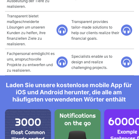
Ausbeutung der Tiere zu
realisieren.
Transparent bietet
maßgeschneiderte
Transparent provides
Lösungen um unseren
tailor-made solutions to
Kunden zu helfen, ihre
help our clients realize their
finanziellen Ziele zu
financial goals.
realisieren.
Fachpersonal ermöglicht es
Specialists enable us to
uns, anspruchsvolle
design and realize
Projekte zu entwerfen und
challenging projects.
zu realisieren.
Laden Sie unsere kostenlose mobile App für
iOS und Android herunter, die alle am
häufigsten verwendeten Wörter enthält