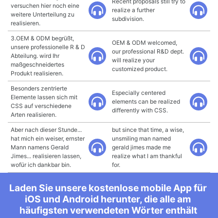
Recent proposals still try to
versuchen hier noch eine
realize a further
weitere Unterteilung zu
subdivision.
realisieren.
3.OEM & ODM begrüßt,
OEM & ODM welcomed,
unsere professionelle R & D
our professional R&D dept.
Abteilung. wird Ihr
will realize your
maßgeschneidertes
customized product.
Produkt realisieren.
Besonders zentrierte
Especially centered
Elemente lassen sich mit
elements can be realized
CSS auf verschiedene
differently with CSS.
Arten realisieren.
Aber nach dieser Stunde...
but since that time, a wise,
hat mich ein weiser, ernster
unsmiling man named
Mann namens Gerald
gerald jimes made me
Jimes... realisieren lassen,
realize what I am thankful
wofür ich dankbar bin.
for.
Laden Sie unsere kostenlose mobile App für
iOS und Android herunter, die alle am
häufigsten verwendeten Wörter enthält