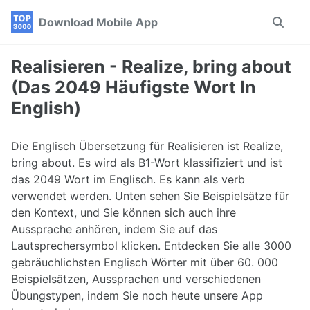
Skip
Skip
Skip
Download Mobile App
Toggle
to
to
to
search
primary
content
footer
navigation
Realisieren - Realize, bring about
(Das 2049 Häufigste Wort In
English)
Die Englisch Übersetzung für Realisieren ist Realize,
bring about. Es wird als B1-Wort klassifiziert und ist
das 2049 Wort im Englisch. Es kann als verb
verwendet werden. Unten sehen Sie Beispielsätze für
den Kontext, und Sie können sich auch ihre
Aussprache anhören, indem Sie auf das
Lautsprechersymbol klicken. Entdecken Sie alle 3000
gebräuchlichsten Englisch Wörter mit über 60. 000
Beispielsätzen, Aussprachen und verschiedenen
Übungstypen, indem Sie noch heute unsere App