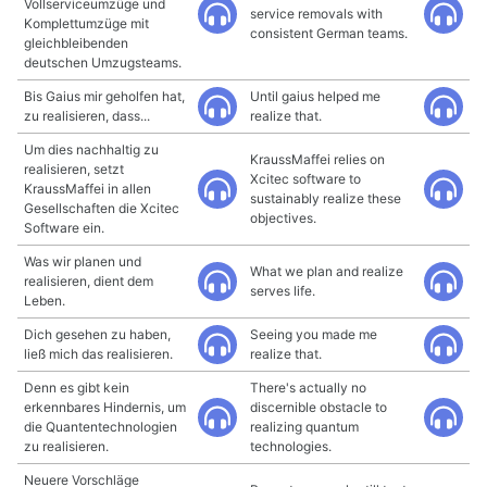
Vollserviceumzüge und
service removals with
Komplettumzüge mit
consistent German teams.
gleichbleibenden
deutschen Umzugsteams.
Bis Gaius mir geholfen hat,
Until gaius helped me
zu realisieren, dass...
realize that.
Um dies nachhaltig zu
KraussMaffei relies on
realisieren, setzt
Xcitec software to
KraussMaffei in allen
sustainably realize these
Gesellschaften die Xcitec
objectives.
Software ein.
Was wir planen und
What we plan and realize
realisieren, dient dem
serves life.
Leben.
Dich gesehen zu haben,
Seeing you made me
ließ mich das realisieren.
realize that.
Denn es gibt kein
There's actually no
erkennbares Hindernis, um
discernible obstacle to
die Quantentechnologien
realizing quantum
zu realisieren.
technologies.
Neuere Vorschläge