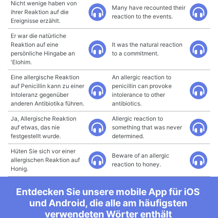
Nicht wenige haben von
Many have recounted their
ihrer Reaktion auf die
reaction to the events.
Ereignisse erzählt.
Er war die natürliche
Reaktion auf eine
It was the natural reaction
persönliche Hingabe an
to a commitment.
'Elohim.
Eine allergische Reaktion
An allergic reaction to
auf Penicillin kann zu einer
penicillin can provoke
Intoleranz gegenüber
intolerance to other
anderen Antibiotika führen.
antibiotics.
Ja, Allergische Reaktion
Allergic reaction to
auf etwas, das nie
something that was never
festgestellt wurde.
determined.
Hüten Sie sich vor einer
Beware of an allergic
allergischen Reaktion auf
reaction to honey.
Honig.
Entdecken Sie unsere mobile App für iOS
und Android, die alle am häufigsten
verwendeten Wörter enthält