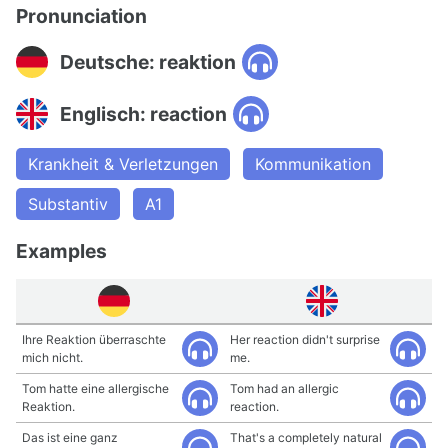
Pronunciation
Deutsche: reaktion
Englisch: reaction
Krankheit & Verletzungen
Kommunikation
Substantiv
A1
Examples
Ihre Reaktion überraschte
Her reaction didn't surprise
mich nicht.
me.
Tom hatte eine allergische
Tom had an allergic
Reaktion.
reaction.
Das ist eine ganz
That's a completely natural