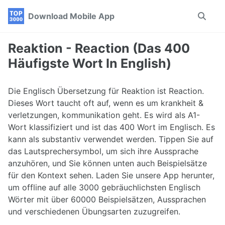
Skip
Skip
Skip
Download Mobile App
Toggle
to
to
to
search
primary
content
footer
navigation
Reaktion - Reaction (Das 400
Häufigste Wort In English)
Die Englisch Übersetzung für Reaktion ist Reaction.
Dieses Wort taucht oft auf, wenn es um krankheit &
verletzungen, kommunikation geht. Es wird als A1-
Wort klassifiziert und ist das 400 Wort im Englisch. Es
kann als substantiv verwendet werden. Tippen Sie auf
das Lautsprechersymbol, um sich ihre Aussprache
anzuhören, und Sie können unten auch Beispielsätze
für den Kontext sehen. Laden Sie unsere App herunter,
um offline auf alle 3000 gebräuchlichsten Englisch
Wörter mit über 60000 Beispielsätzen, Aussprachen
und verschiedenen Übungsarten zuzugreifen.