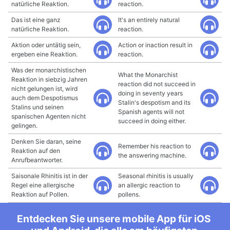
natürliche Reaktion.
reaction.
Das ist eine ganz
It's an entirely natural
natürliche Reaktion.
reaction.
Aktion oder untätig sein,
Action or inaction result in
ergeben eine Reaktion.
reaction.
Was der monarchistischen
What the Monarchist
Reaktion in siebzig Jahren
reaction did not succeed in
nicht gelungen ist, wird
doing in seventy years
auch dem Despotismus
Stalin's despotism and its
Stalins und seinen
Spanish agents will not
spanischen Agenten nicht
succeed in doing either.
gelingen.
Denken Sie daran, seine
Remember his reaction to
Reaktion auf den
the answering machine.
Anrufbeantworter.
Saisonale Rhinitis ist in der
Seasonal rhinitis is usually
Regel eine allergische
an allergic reaction to
Reaktion auf Pollen.
pollens.
Entdecken Sie unsere mobile App für iOS