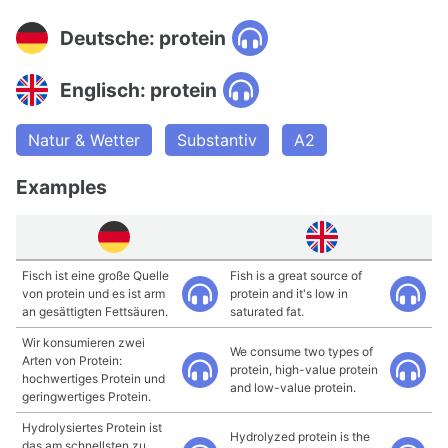
Deutsche: protein
Englisch: protein
Natur & Wetter
Substantiv
A2
Examples
Fisch ist eine große Quelle
Fish is a great source of
von protein und es ist arm
protein and it's low in
an gesättigten Fettsäuren.
saturated fat.
Wir konsumieren zwei
We consume two types of
Arten von Protein:
protein, high-value protein
hochwertiges Protein und
and low-value protein.
geringwertiges Protein.
Hydrolysiertes Protein ist
Hydrolyzed protein is the
das am schnellsten zu