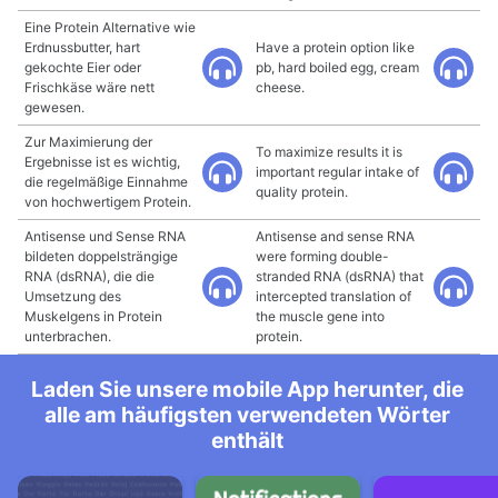
Eine Protein Alternative wie
Erdnussbutter, hart
Have a protein option like
gekochte Eier oder
pb, hard boiled egg, cream
Frischkäse wäre nett
cheese.
gewesen.
Zur Maximierung der
To maximize results it is
Ergebnisse ist es wichtig,
important regular intake of
die regelmäßige Einnahme
quality protein.
von hochwertigem Protein.
Antisense und Sense RNA
Antisense and sense RNA
bildeten doppelsträngige
were forming double-
RNA (dsRNA), die die
stranded RNA (dsRNA) that
Umsetzung des
intercepted translation of
Muskelgens in Protein
the muscle gene into
unterbrachen.
protein.
Laden Sie unsere mobile App herunter, die
alle am häufigsten verwendeten Wörter
enthält