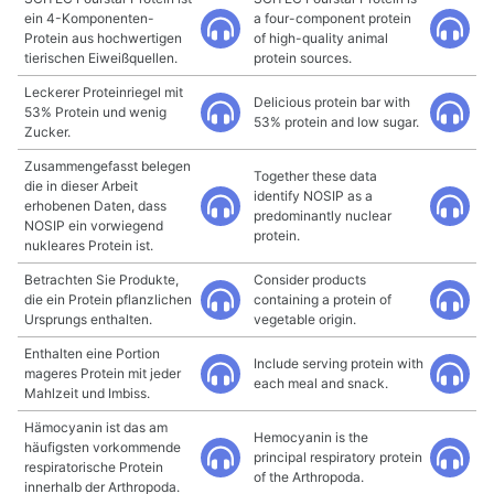
ein 4-Komponenten-
a four-component protein
Protein aus hochwertigen
of high-quality animal
tierischen Eiweißquellen.
protein sources.
Leckerer Proteinriegel mit
Delicious protein bar with
53% Protein und wenig
53% protein and low sugar.
Zucker.
Zusammengefasst belegen
Together these data
die in dieser Arbeit
identify NOSIP as a
erhobenen Daten, dass
predominantly nuclear
NOSIP ein vorwiegend
protein.
nukleares Protein ist.
Betrachten Sie Produkte,
Consider products
die ein Protein pflanzlichen
containing a protein of
Ursprungs enthalten.
vegetable origin.
Enthalten eine Portion
Include serving protein with
mageres Protein mit jeder
each meal and snack.
Mahlzeit und Imbiss.
Hämocyanin ist das am
Hemocyanin is the
häufigsten vorkommende
principal respiratory protein
respiratorische Protein
of the Arthropoda.
innerhalb der Arthropoda.