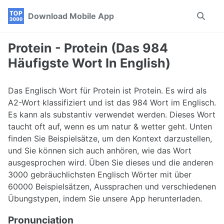
Skip
Skip
Skip
Download Mobile App
Toggle
to
to
to
search
primary
content
footer
navigation
Protein - Protein (Das 984
Häufigste Wort In English)
Das Englisch Wort für Protein ist Protein. Es wird als
A2-Wort klassifiziert und ist das 984 Wort im Englisch.
Es kann als substantiv verwendet werden. Dieses Wort
taucht oft auf, wenn es um natur & wetter geht. Unten
finden Sie Beispielsätze, um den Kontext darzustellen,
und Sie können sich auch anhören, wie das Wort
ausgesprochen wird. Üben Sie dieses und die anderen
3000 gebräuchlichsten Englisch Wörter mit über
60000 Beispielsätzen, Aussprachen und verschiedenen
Übungstypen, indem Sie unsere App herunterladen.
Pronunciation