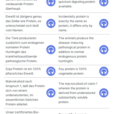
quickest digesting protein
verdauende Protein
available.
überhaupt.
Eiweiß ist übrigens genau
Incidentally protein is
das Selbe wie Protein, es
exactly the same as
unterscheidet sich bloß
protein, it differs only by
vom Namen.
name.
Die Tiere produzieren
The animals produce the
zusätzlich zum endogenen
disease-inducing
normalen Protein
pathological protein in
Huntingtin das
addition to normal
krankheitsauslösende
endogenous protein
pathologische Protein.
huntingtin.
Soja Protein ist ein 100%
Soy protein is 100%
pflanzliches Eiweiß.
vegetable protein.
Makrokolloid nach
The macrocolloid of claim 1
Anspruch 1, daß das Protein
wherein the protein is
sich von einem
derived from undenatured
undenaturierten, im
substantially soluble
wesentlichen löslichen
protein.
Protein ableitet.
Unser zertifiziertes Bio-