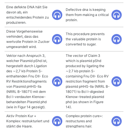
Eine defekte DNA hält Sie
Defective dna is keeping
davon ab, ein
them from making a critical
entscheidendes Protein zu
protein.
produzieren.
Diese Vorgehensweise
This procedure prevents
verhindert, dass das
the valuable protein is
wertvolle Protein in Zucker
converted to sugar.
umgewandelt wird.
Vektor nach Anspruch 3,
The vector of Claim 3
welcher Plasmid pShd ist,
which is plasmid pShd
hergestellt durch Ligation
produced by ligating the
des ∼2,7 kb Protein S-
∼2.7 kb protein S-
enthaltenden Fnu DII- Eco
containing Fnu DII- Eco RV
RV Restriktionsfragments
restriction fragment from
von Plasmid pHHS-IIa
plasmid pHHS-IIa (NRRL B-
(NRRL B-18071) mit dem
18071) to Bcl I-digested
Bcl I-verdauten Klenow-
Klenow-treated plasmid
behandelten Plasmid phd
phd (as shown in Figure
(wie in Figur 14 gezeigt).
14).
Aktiv Protein Kur +
Complex protein cure+:
Komplex: restrukturiert und
restructures and
stärkt die Haare.
strengthens hair.