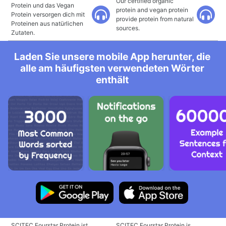
Our certified organic
Protein und das Vegan
protein and vegan protein
Protein versorgen dich mit
provide protein from natural
Proteinen aus natürlichen
sources.
Zutaten.
Laden Sie unsere mobile App herunter, die
alle am häufigsten verwendeten Wörter
enthält
SCITEC Fourstar Protein ist
SCITEC Fourstar Protein is