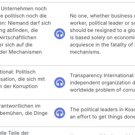
n Unternehmen noch
ie politisch noch die
No one, whether business
hen: Niemand darf sich
worker, political leader or 
ung abfinden, die
should be resigned to a glo
wirtschaftlichen
is based solely on economic 
er sich auf die
acquiesce in the fatality of 
inder Mechanismen
mechanisms.
ional: Politisch
Transparency International: 
ation, die sich mit
independent organization d
 der Korruption
worldwide problem of corru
rantwortlichen im
The political leaders in K
bemühen, die Dinge
an effort to get things don
lle Teile der