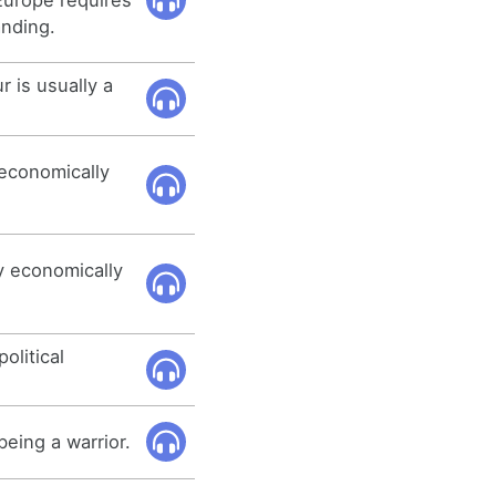
nding.
r is usually a
economically
y economically
political
being a warrior.