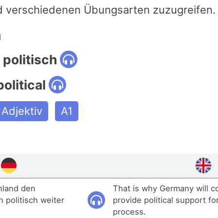
 verschiedenen Übungsarten zuzugreifen.
n
politisch
olitical
Adjektiv
A1
hland den
That is why Germany will c
 politisch weiter
provide political support f
process.