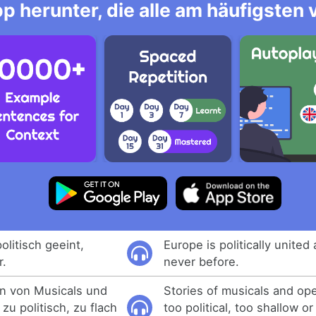
p herunter, die alle am häufigsten
olitisch geeint,
Europe is politically united
r.
never before.
en von Musicals und
Stories of musicals and ope
u politisch, zu flach
too political, too shallow or