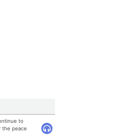
ontinue to
or the peace