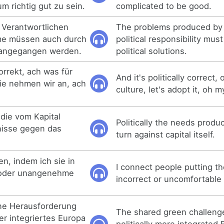
um richtig gut zu sein.
complicated to be good.
h Verantwortlichen
The problems produced by 
me müssen auch durch
political responsibility mus
 angegangen werden.
political solutions.
korrekt, ach was für
And it's politically correct,
die nehmen wir an, ach
culture, let's adopt it, oh 
 die vom Kapital
Politically the needs produ
nisse gegen das
turn against capital itself.
n, indem ich sie in
I connect people putting the
e oder unangenehme
incorrect or uncomfortable 
.
ne Herausforderung
The shared green challenge
ker integriertes Europa
politically more integrated