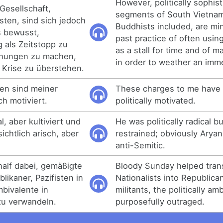
However, politically sophis
Gesellschaft,
segments of South Vietnam
sten, sind sich jedoch
Buddhists included, are mi
s bewusst,
past practice of often usin
 als Zeitstopp zu
as a stall for time and of 
chungen zu machen,
in order to weather an imme
 Krise zu überstehen.
en sind meiner
These charges to me have 
h motiviert.
politically motivated.
al, aber kultiviert und
He was politically radical b
ichtlich arisch, aber
restrained; obviously Aryan
anti-Semitic.
half dabei, gemäßigte
Bloody Sunday helped tra
likaner, Pazifisten in
Nationalists into Republican
mbivalente in
militants, the politically am
zu verwandeln.
purposefully outraged.