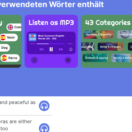
 verwendeten Wörter enthält
 and peaceful as
ras are either
 too