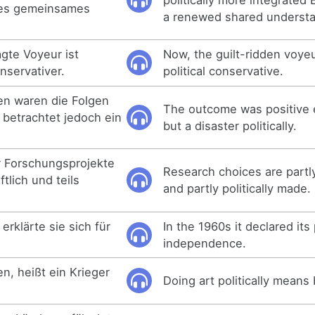
tes gemeinsames
a renewed shared understa
agte Voyeur ist
Now, the guilt-ridden voyeu
onservativer.
political conservative.
en waren die Folgen
The outcome was positive 
h betrachtet jedoch ein
but a disaster politically.
 Forschungsprojekte
Research choices are partl
tlich und teils
and partly politically made.
erklärte sie sich für
In the 1960s it declared its 
.
independence.
n, heißt ein Krieger
Doing art politically means 