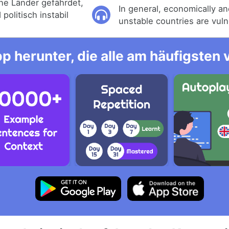
ene Länder gefährdet,
In general, economically and
 politisch instabil
unstable countries are vuln
p herunter, die alle am häufigsten