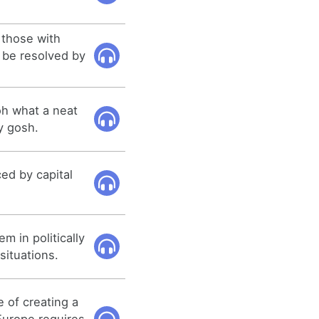
those with
t be resolved by
 oh what a neat
my gosh.
ced by capital
m in politically
situations.
 of creating a
 Europe requires