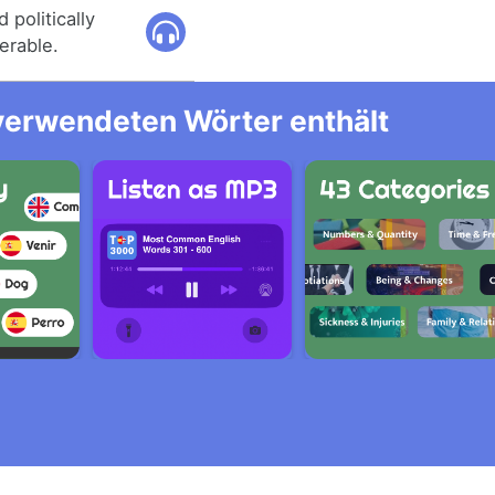
 politically
erable.
 verwendeten Wörter enthält