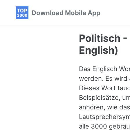
Skip
Skip
Skip
Download Mobile App
to
to
to
primary
content
footer
navigation
Politisch 
English)
Das Englisch Wort
werden. Es wird a
Dieses Wort tauc
Beispielsätze, u
anhören, wie das
Lautsprechersymb
alle 3000 gebräu