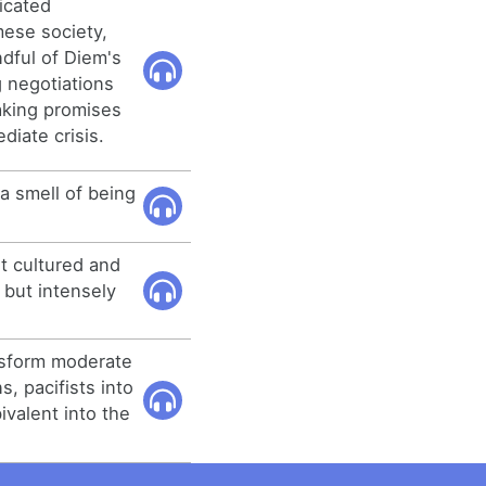
ticated
ese society,
ndful of Diem's
g negotiations
making promises
diate crisis.
a smell of being
ut cultured and
 but intensely
nsform moderate
s, pacifists into
bivalent into the