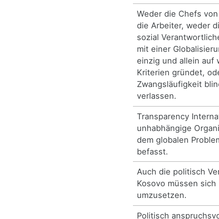
Weder die Chefs vo
die Arbeiter, weder d
sozial Verantwortlic
mit einer Globalisier
einzig und allein auf 
Kriterien gründet, od
Zwangsläufigkeit bl
verlassen.
Transparency Internat
unhabhängige Organis
dem globalen Problem
befasst.
Auch die politisch Ve
Kosovo müssen sich 
umzusetzen.
Politisch anspruchsvo