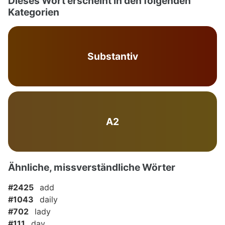
Dieses Wort erscheint in den folgenden
Kategorien
Substantiv
A2
Ähnliche, missverständliche Wörter
#2425
add
#1043
daily
#702
lady
#111
day