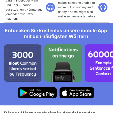
daran hindert, bei Mami
makes someone unable to
und Papi Zuhause
move out of mommy and
auszuziehen... könnte auch
daddy's home might also
jemanden zur Petze
make someone a tattletale.
machen.
Entdecken Sie kostenlos unsere mobile App
mit den häufigsten Wörtern