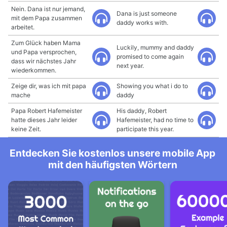
Nein. Dana ist nur jemand,
Dana is just someone
mit dem Papa zusammen
daddy works with.
arbeitet.
Zum Glück haben Mama
Luckily, mummy and daddy
und Papa versprochen,
promised to come again
dass wir nächstes Jahr
next year.
wiederkommen.
Zeige dir, was ich mit papa
Showing you what i do to
mache
daddy
Papa Robert Hafemeister
His daddy, Robert
hatte dieses Jahr leider
Hafemeister, had no time to
keine Zeit.
participate this year.
Entdecken Sie kostenlos unsere mobile App
mit den häufigsten Wörtern