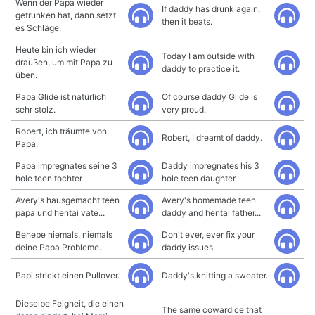
Wenn der Papa wieder
If daddy has drunk again,
getrunken hat, dann setzt
then it beats.
es Schläge.
Heute bin ich wieder
Today I am outside with
draußen, um mit Papa zu
daddy to practice it.
üben.
Papa Glide ist natürlich
Of course daddy Glide is
sehr stolz.
very proud.
Robert, ich träumte von
Robert, I dreamt of daddy.
Papa.
Papa impregnates seine 3
Daddy impregnates his 3
hole teen tochter
hole teen daughter
Avery's hausgemacht teen
Avery's homemade teen
papa und hentai vate...
daddy and hentai father...
Behebe niemals, niemals
Don't ever, ever fix your
deine Papa Probleme.
daddy issues.
Papi strickt einen Pullover.
Daddy's knitting a sweater.
Dieselbe Feigheit, die einen
The same cowardice that