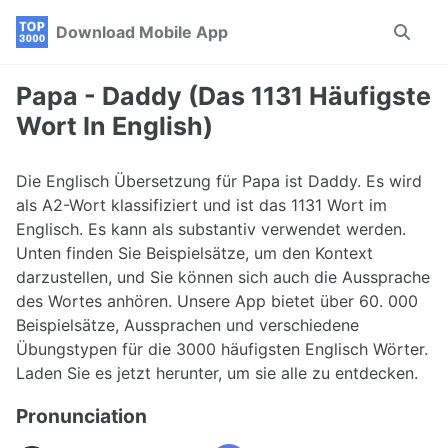
Skip
Skip
Skip
Download Mobile App
Toggle
to
to
to
search
primary
content
footer
navigation
Papa - Daddy (Das 1131 Häufigste
Wort In English)
Die Englisch Übersetzung für Papa ist Daddy. Es wird
als A2-Wort klassifiziert und ist das 1131 Wort im
Englisch. Es kann als substantiv verwendet werden.
Unten finden Sie Beispielsätze, um den Kontext
darzustellen, und Sie können sich auch die Aussprache
des Wortes anhören. Unsere App bietet über 60. 000
Beispielsätze, Aussprachen und verschiedene
Übungstypen für die 3000 häufigsten Englisch Wörter.
Laden Sie es jetzt herunter, um sie alle zu entdecken.
Pronunciation