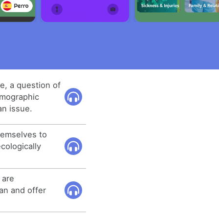
ue, a question of
emographic
an issue.
themselves to
cologically
 are
an and offer