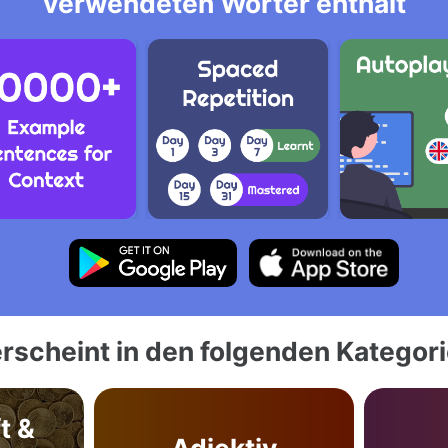
verwendeten Wörter enthält
rscheint in den folgenden Kategor
t &
Adjektiv