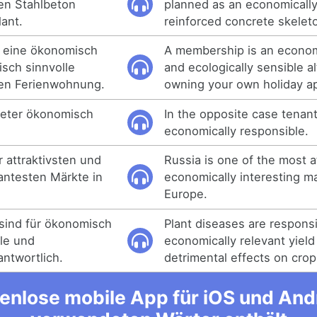
en Stahlbeton
planned as an economically
ant.
reinforced concrete skeleto
st eine ökonomisch
A membership is an economi
isch sinnvolle
and ecologically sensible al
nen Ferienwohnung.
owning your own holiday a
Mieter ökonomisch
In the opposite case tenant
economically responsible.
r attraktivsten und
Russia is one of the most a
antesten Märkte in
economically interesting ma
Europe.
sind für ökonomisch
Plant diseases are responsi
lle und
economically relevant yield
antwortlich.
detrimental effects on crop 
enlose mobile App für iOS und Andro