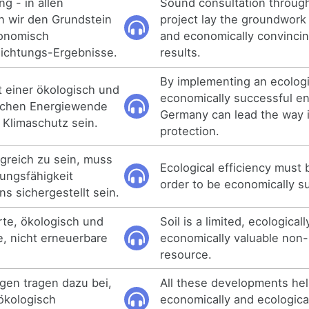
ng - in allen
Sound consultation througho
n wir den Grundstein
project lay the groundwork 
konomisch
and economically convincin
ichtungs-Ergebnisse.
results.
By implementing an ecologi
 einer ökologisch und
economically successful en
ichen Energiewende
Germany can lead the way i
n Klimaschutz sein.
protection.
greich zu sein, muss
Ecological efficiency must 
tungsfähigkeit
order to be economically s
 sichergestellt sein.
erte, ökologisch und
Soil is a limited, ecological
, nicht erneuerbare
economically valuable non
resource.
ngen tragen dazu bei,
All these developments hel
ökologisch
economically and ecologica