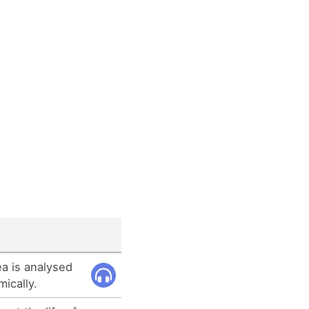
dea is analysed
ically.