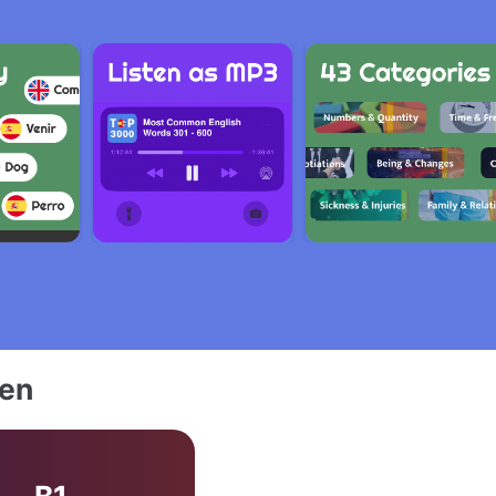
ien
B1