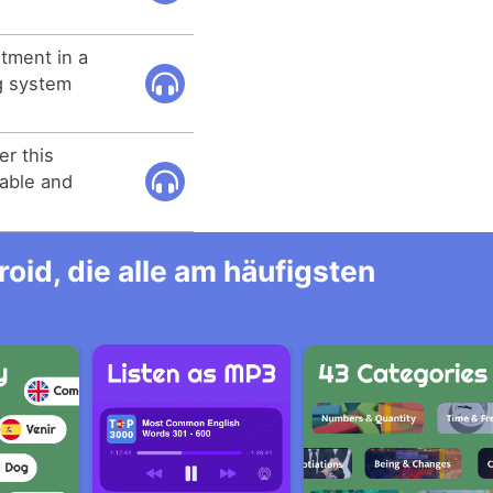
tment in a
g system
r this
iable and
id, die alle am häufigsten