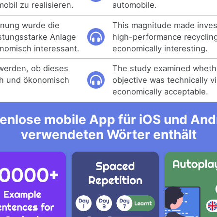
bil zu realisieren.
automobile.
dnung wurde die
This magnitude made inves
eistungsstarke Anlage
high-performance recyclin
nomisch interessant.
economically interesting.
 werden, ob dieses
The study examined whethe
ich und ökonomisch
objective was technically v
economically acceptable.
enlose mobile App für iOS und Andro
verwendeten Wörter enthält