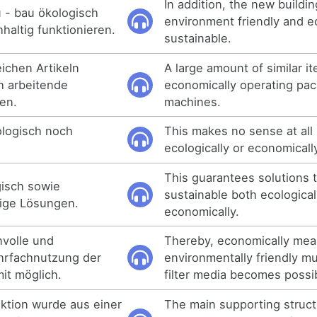
In addition, the new buildi
 - bau ökologisch
environment friendly and e
altig funktionieren.
sustainable.
ichen Artikeln
A large amount of similar i
 arbeitende
economically operating pa
en.
machines.
logisch noch
This makes no sense at all
ecologically or economicall
This guarantees solutions t
gisch sowie
sustainable both ecological
ige Lösungen.
economically.
nvolle und
Thereby, economically mea
rfachnutzung der
environmentally friendly mu
it möglich.
filter media becomes possi
ktion wurde aus einer
The main supporting struc