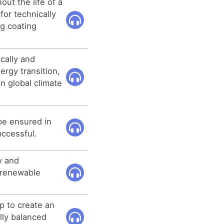
ut the life of a
for technically
g coating
cally and
ergy transition,
n global climate
be ensured in
uccessful.
ly and
-renewable
p to create an
lly balanced