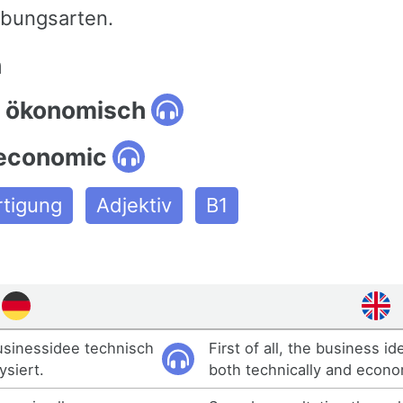
bungsarten.
n
: ökonomisch
 economic
rtigung
Adjektiv
B1
Businessidee technisch
First of all, the business i
siert.
both technically and econom