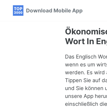
Skip
Skip
Skip
Download Mobile App
to
to
to
primary
content
footer
navigation
Ökonomisc
Wort In En
Das Englisch Wor
wenn es um wirts
werden. Es wird a
Tippen Sie auf d
und Sie können u
unsere App herun
einschließlich d