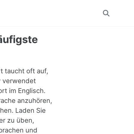
Toggle
search
ufigste
 taucht oft auf,
iv verwendet
rt im Englisch.
rache anzuhören,
ehen. Laden Sie
er zu üben,
sprachen und