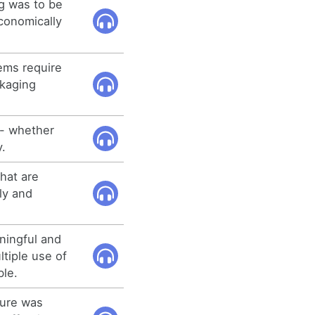
ng was to be
conomically
tems require
ckaging
 - whether
y.
hat are
ly and
ningful and
ltiple use of
ble.
ture was