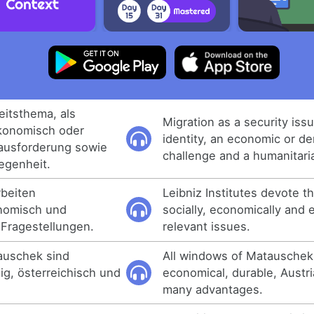
eitsthema, als
Migration as a security iss
 ökonomisch oder
identity, an economic or d
ausforderung sowie
challenge and a humanitari
egenheit.
rbeiten
Leibniz Institutes devote 
onomisch und
socially, economically and e
 Fragestellungen.
relevant issues.
auschek sind
All windows of Matauschek
g, österreichisch und
economical, durable, Austri
many advantages.