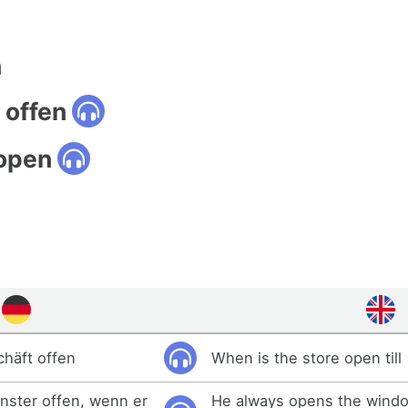
n
 offen
 open
chäft offen
When is the store open till
enster offen, wenn er
He always opens the wind