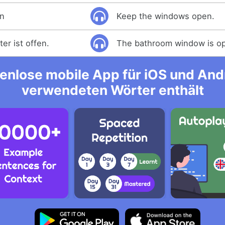
en
Keep the windows open.
r ist offen.
The bathroom window is o
enlose mobile App für iOS und Andro
verwendeten Wörter enthält