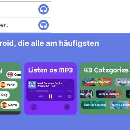
pen.
id, die alle am häufigsten