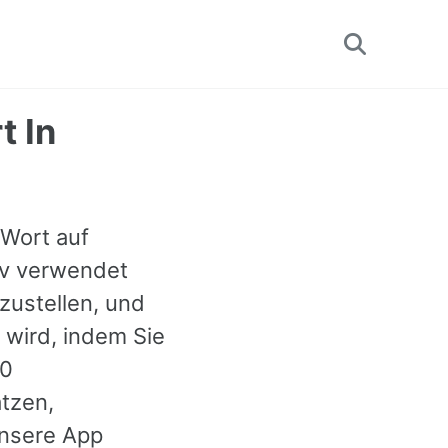
Toggle
search
t In
 Wort auf
tiv verwendet
zustellen, und
 wird, indem Sie
00
ätzen,
nsere App