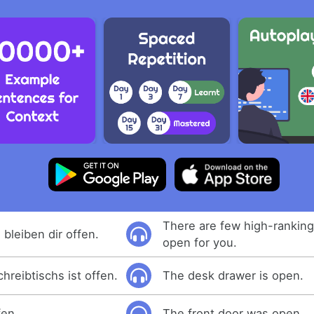
There are few high-ranking 
bleiben dir offen.
open for you.
hreibtischs ist offen.
The desk drawer is open.
fen.
The front door was open.