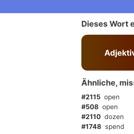
Dieses Wort e
Adjekti
Ähnliche, mi
#2115
open
#508
open
#2110
dozen
#1748
spend