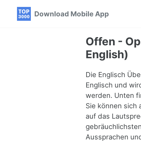
Skip
Skip
Skip
Download Mobile App
to
to
to
primary
content
footer
navigation
Offen - Op
English)
Die Englisch Übe
Englisch und wir
werden. Unten fi
Sie können sich 
auf das Lautspre
gebräuchlichsten
Aussprachen und