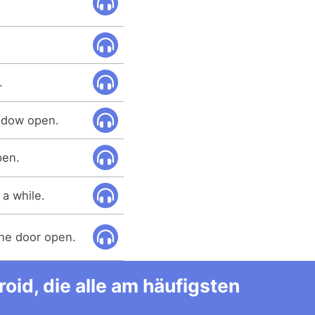
.
indow open.
pen.
a while.
the door open.
id, die alle am häufigsten