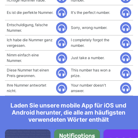
richtige Nummer habe.
number.
Es ist die perfekte Nummer.
It's the perfect number.
Entschuldigung, falsche
Sorry, wrong number.
Nummer.
Ich habe die Nummer ganz
I completely forgot the
vergessen.
number.
Nimm einfach eine
Just take a number.
Nummer.
Diese Nummer hat einen
This number has won a
Preis gewonnen.
prize.
Ihre Nummer antwortet
Your number doesn't
nicht.
answer.
Laden Sie unsere mobile App für iOS und
Android herunter, die alle am häufigsten
verwendeten Wörter enthält