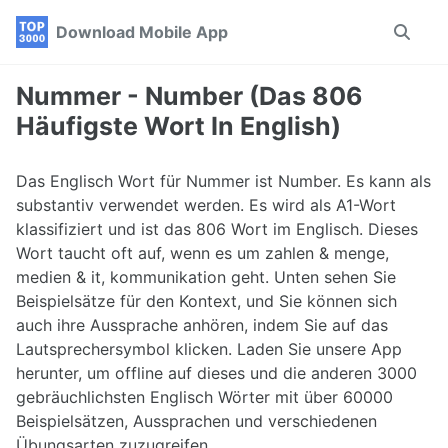
Skip
Skip
Skip
Download Mobile App
Toggle
to
to
to
search
primary
content
footer
navigation
Nummer - Number (Das 806
Häufigste Wort In English)
Das Englisch Wort für Nummer ist Number. Es kann als
substantiv verwendet werden. Es wird als A1-Wort
klassifiziert und ist das 806 Wort im Englisch. Dieses
Wort taucht oft auf, wenn es um zahlen & menge,
medien & it, kommunikation geht. Unten sehen Sie
Beispielsätze für den Kontext, und Sie können sich
auch ihre Aussprache anhören, indem Sie auf das
Lautsprechersymbol klicken. Laden Sie unsere App
herunter, um offline auf dieses und die anderen 3000
gebräuchlichsten Englisch Wörter mit über 60000
Beispielsätzen, Aussprachen und verschiedenen
Übungsarten zuzugreifen.