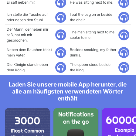
Er saß neben mir.
He was sitting next to me.
Ich stelle die Tasche auf
I put the bag on or beside
oder neben den Stuhl.
the chair.
Der Mann, der neben mir
The man sitting next to me
saß, hat mit mir
spoke to me.
gesprochen.
Neben dem Rauchen trinkt
Besides smoking, my father
mein Vater.
drinks.
Die Königin stand neben
The queen stood beside
dem König.
the king.
Laden Sie unsere mobile App herunter, die
alle am häufigsten verwendeten Wörter
enthält