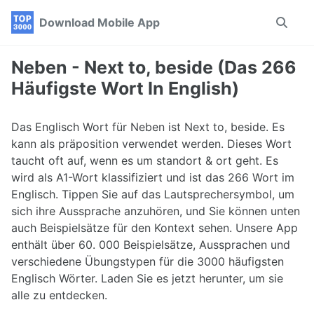
Skip
Skip
Skip
Download Mobile App
Toggle
to
to
to
search
primary
content
footer
navigation
Neben - Next to, beside (Das 266
Häufigste Wort In English)
Das Englisch Wort für Neben ist Next to, beside. Es
kann als präposition verwendet werden. Dieses Wort
taucht oft auf, wenn es um standort & ort geht. Es
wird als A1-Wort klassifiziert und ist das 266 Wort im
Englisch. Tippen Sie auf das Lautsprechersymbol, um
sich ihre Aussprache anzuhören, und Sie können unten
auch Beispielsätze für den Kontext sehen. Unsere App
enthält über 60. 000 Beispielsätze, Aussprachen und
verschiedene Übungstypen für die 3000 häufigsten
Englisch Wörter. Laden Sie es jetzt herunter, um sie
alle zu entdecken.