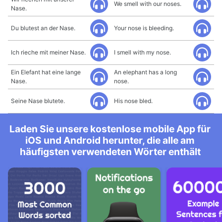
We smell with our noses.
Nase.
Du blutest an der Nase.
Your nose is bleeding.
Ich rieche mit meiner Nase.
I smell with my nose.
Ein Elefant hat eine lange
An elephant has a long
Nase.
nose.
Seine Nase blutete.
His nose bled.
Laden Sie unsere kostenlose mobile App für
iOS und Android herunter, die alle am
häufigsten verwendeten Wörter enthält