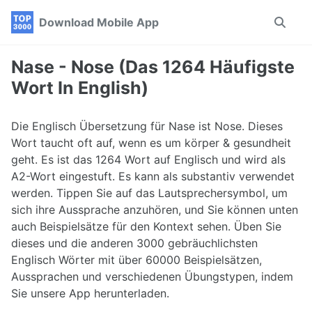
Skip
Skip
Skip
Download Mobile App
Toggle
to
to
to
search
primary
content
footer
navigation
Nase - Nose (Das 1264 Häufigste
Wort In English)
Die Englisch Übersetzung für Nase ist Nose. Dieses
Wort taucht oft auf, wenn es um körper & gesundheit
geht. Es ist das 1264 Wort auf Englisch und wird als
A2-Wort eingestuft. Es kann als substantiv verwendet
werden. Tippen Sie auf das Lautsprechersymbol, um
sich ihre Aussprache anzuhören, und Sie können unten
auch Beispielsätze für den Kontext sehen. Üben Sie
dieses und die anderen 3000 gebräuchlichsten
Englisch Wörter mit über 60000 Beispielsätzen,
Aussprachen und verschiedenen Übungstypen, indem
Sie unsere App herunterladen.