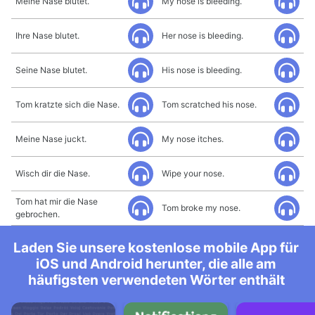
Meine Nase blutet.
My nose is bleeding.
Ihre Nase blutet.
Her nose is bleeding.
Seine Nase blutet.
His nose is bleeding.
Tom kratzte sich die Nase.
Tom scratched his nose.
Meine Nase juckt.
My nose itches.
Wisch dir die Nase.
Wipe your nose.
Tom hat mir die Nase
Tom broke my nose.
gebrochen.
Laden Sie unsere kostenlose mobile App für
iOS und Android herunter, die alle am
häufigsten verwendeten Wörter enthält