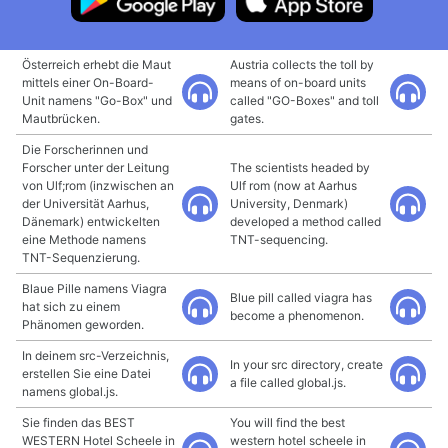
Österreich erhebt die Maut
Austria collects the toll by
mittels einer On-Board-
means of on-board units
Unit namens "Go-Box" und
called "GO-Boxes" and toll
Mautbrücken.
gates.
Die Forscherinnen und
Forscher unter der Leitung
The scientists headed by
von Ulf;rom (inzwischen an
Ulf rom (now at Aarhus
der Universität Aarhus,
University, Denmark)
Dänemark) entwickelten
developed a method called
eine Methode namens
TNT-sequencing.
TNT-Sequenzierung.
Blaue Pille namens Viagra
Blue pill called viagra has
hat sich zu einem
become a phenomenon.
Phänomen geworden.
In deinem src-Verzeichnis,
In your src directory, create
erstellen Sie eine Datei
a file called global.js.
namens global.js.
Sie finden das BEST
You will find the best
WESTERN Hotel Scheele in
western hotel scheele in