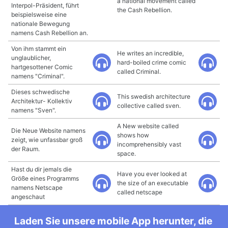
a national movement called
Interpol-Präsident, führt
the Cash Rebellion.
beispielsweise eine
nationale Bewegung
namens Cash Rebellion an.
Von ihm stammt ein
He writes an incredible,
unglaublicher,
hard-boiled crime comic
hartgesottener Comic
called Criminal.
namens "Criminal".
Dieses schwedische
This swedish architecture
Architektur- Kollektiv
collective called sven.
namens "Sven".
A New website called
Die Neue Website namens
shows how
zeigt, wie unfassbar groß
incomprehensibly vast
der Raum.
space.
Hast du dir jemals die
Have you ever looked at
Größe eines Programms
the size of an executable
namens Netscape
called netscape
angeschaut
Laden Sie unsere mobile App herunter, die