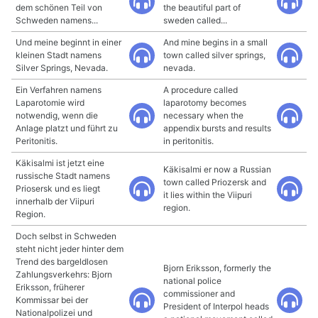
dem schönen Teil von
the beautiful part of
Schweden namens...
sweden called...
Und meine beginnt in einer
And mine begins in a small
kleinen Stadt namens
town called silver springs,
Silver Springs, Nevada.
nevada.
Ein Verfahren namens
A procedure called
Laparotomie wird
laparotomy becomes
notwendig, wenn die
necessary when the
Anlage platzt und führt zu
appendix bursts and results
Peritonitis.
in peritonitis.
Käkisalmi ist jetzt eine
Käkisalmi er now a Russian
russische Stadt namens
town called Priozersk and
Priosersk und es liegt
it lies within the Viipuri
innerhalb der Viipuri
region.
Region.
Doch selbst in Schweden
steht nicht jeder hinter dem
Trend des bargeldlosen
Bjorn Eriksson, formerly the
Zahlungsverkehrs: Bjorn
national police
Eriksson, früherer
commissioner and
Kommissar bei der
President of Interpol heads
Nationalpolizei und