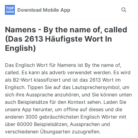
Skip
Skip
Skip
Download Mobile App
Toggle
to
to
to
search
primary
content
footer
navigation
Namens - By the name of, called
(Das 2613 Häufigste Wort In
English)
Das Englisch Wort für Namens ist By the name of,
called. Es kann als adverb verwendet werden. Es wird
als B2-Wort klassifiziert und ist das 2613 Wort im
Englisch. Tippen Sie auf das Lautsprechersymbol, um
sich ihre Aussprache anzuhören, und Sie können unten
auch Beispielsätze für den Kontext sehen. Laden Sie
unsere App herunter, um offline auf dieses und die
anderen 3000 gebräuchlichsten Englisch Wörter mit
über 60000 Beispielsätzen, Aussprachen und
verschiedenen Übungsarten zuzugreifen.