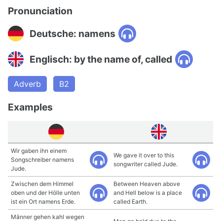
Pronunciation
Deutsche: namens
Englisch: by the name of, called
Adverb
B2
Examples
Wir gaben ihn einem
We gave it over to this
Songschreiber namens
songwriter called Jude.
Jude.
Zwischen dem Himmel
Between Heaven above
oben und der Hölle unten
and Hell below is a place
ist ein Ort namens Erde.
called Earth.
Männer gehen kahl wegen