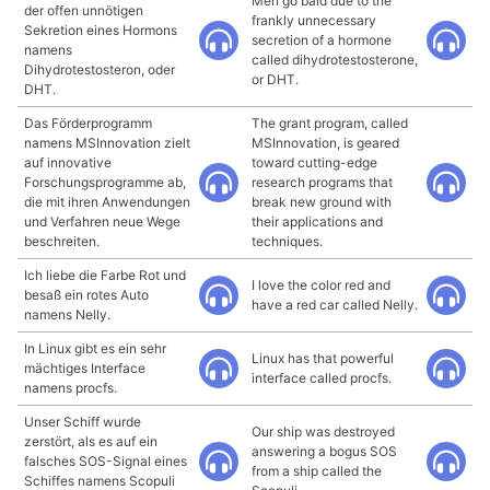
Men go bald due to the
der offen unnötigen
frankly unnecessary
Sekretion eines Hormons
secretion of a hormone
namens
called dihydrotestosterone,
Dihydrotestosteron, oder
or DHT.
DHT.
Das Förderprogramm
The grant program, called
namens MSInnovation zielt
MSInnovation, is geared
auf innovative
toward cutting-edge
Forschungsprogramme ab,
research programs that
die mit ihren Anwendungen
break new ground with
und Verfahren neue Wege
their applications and
beschreiten.
techniques.
Ich liebe die Farbe Rot und
I love the color red and
besaß ein rotes Auto
have a red car called Nelly.
namens Nelly.
In Linux gibt es ein sehr
Linux has that powerful
mächtiges Interface
interface called procfs.
namens procfs.
Unser Schiff wurde
Our ship was destroyed
zerstört, als es auf ein
answering a bogus SOS
falsches SOS-Signal eines
from a ship called the
Schiffes namens Scopuli