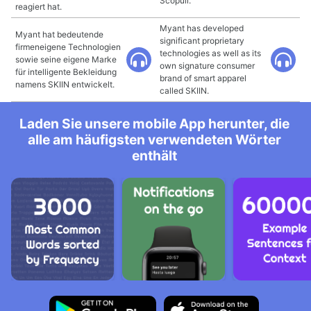
Scopuli.
reagiert hat.
Myant has developed
Myant hat bedeutende
significant proprietary
firmeneigene Technologien
technologies as well as its
sowie seine eigene Marke
own signature consumer
für intelligente Bekleidung
brand of smart apparel
namens SKIIN entwickelt.
called SKIIN.
Laden Sie unsere mobile App herunter, die
alle am häufigsten verwendeten Wörter
enthält