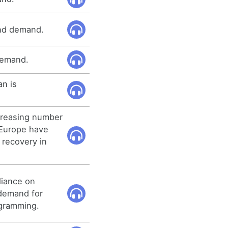
nd demand.
demand.
an is
ncreasing number
 Europe have
 recovery in
liance on
demand for
ogramming.