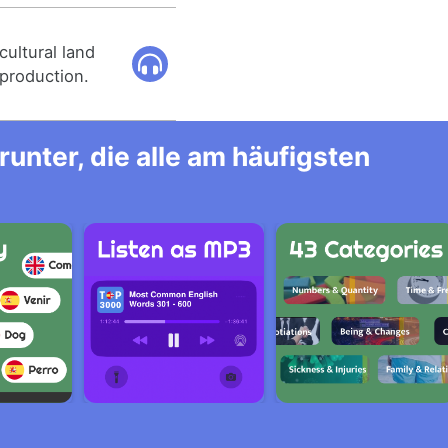
ultural land
production.
unter, die alle am häufigsten