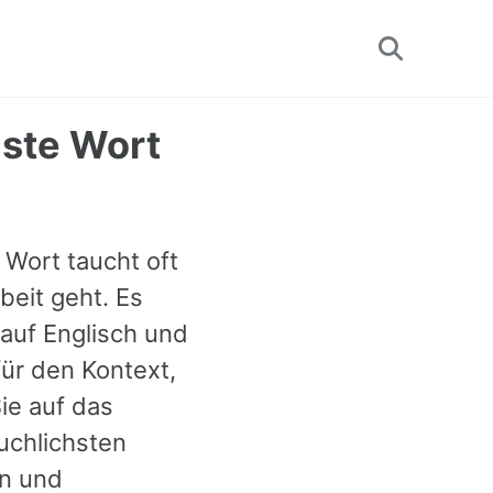
Toggle
search
ste Wort
 Wort taucht oft
eit geht. Es
auf Englisch und
für den Kontext,
ie auf das
uchlichsten
en und