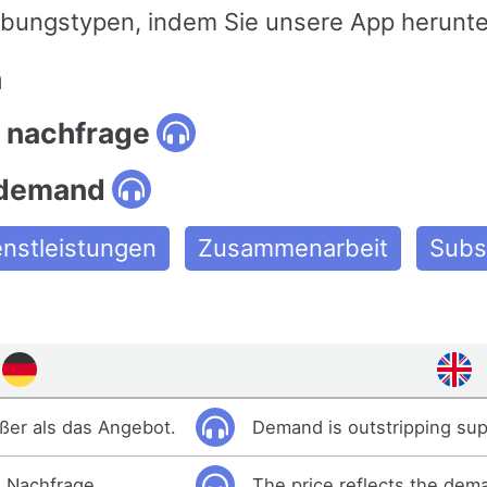
bungstypen, indem Sie unsere App herunte
n
 nachfrage
 demand
enstleistungen
Zusammenarbeit
Subs
ößer als das Angebot.
Demand is outstripping sup
e Nachfrage.
The price reflects the dem