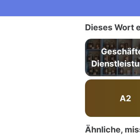
Dieses Wort e
Geschäft
Dienstleist
A2
Ähnliche, mi