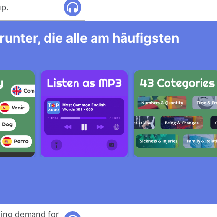
up.
unter, die alle am häufigsten
sing demand for