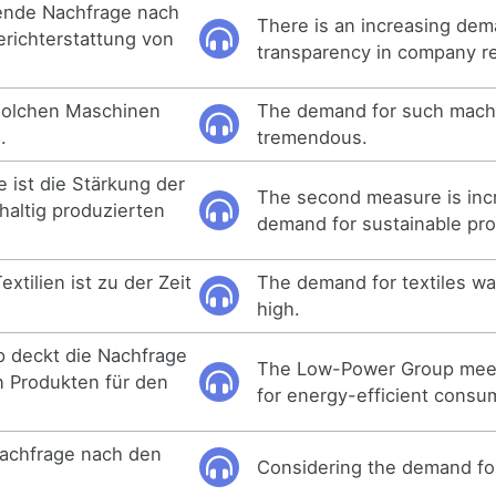
ende Nachfrage nach
There is an increasing dem
erichterstattung von
transparency in company re
solchen Maschinen
The demand for such mach
.
tremendous.
ist die Stärkung der
The second measure is inc
altig produzierten
demand for sustainable pro
xtilien ist zu der Zeit
The demand for textiles was
high.
 deckt die Nachfrage
The Low-Power Group mee
 Produkten für den
for energy-efficient consu
Nachfrage nach den
Considering the demand for