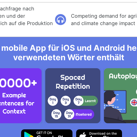
Nachfrage nach
en und der
Competing demand for agric
ich auf die Produktion
and climate change impact 
mobile App für iOS und Android her
verwendeten Wörter enthält