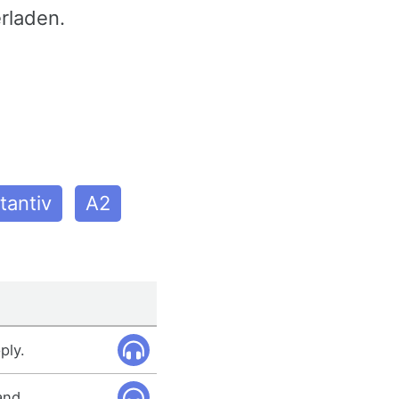
rladen.
tantiv
A2
ply.
and.