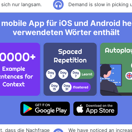
 sich nur langsam.
Demand is slow in picking 
mobile App für iOS und Android her
verwendeten Wörter enthält
lt, dass die Nachfrage
We have noticed an increa