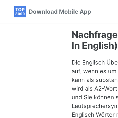
Skip
Skip
Skip
Download Mobile App
to
to
to
primary
content
footer
navigation
Nachfrage
In English)
Die Englisch Übe
auf, wenn es um 
kann als substan
wird als A2-Wort
und Sie können s
Lautsprechersymb
Englisch Wörter 