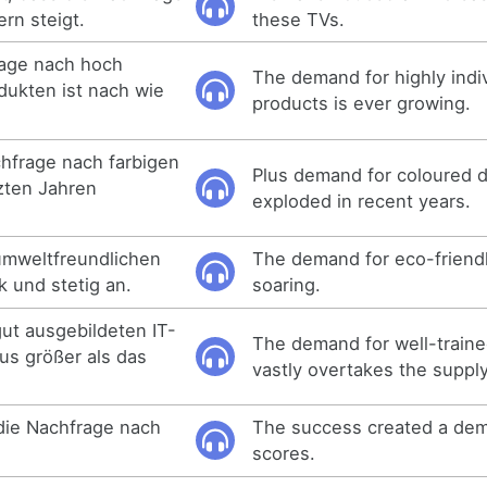
rn steigt.
these TVs.
age nach hoch
The demand for highly indi
odukten ist nach wie
products is ever growing.
hfrage nach farbigen
Plus demand for coloured 
zten Jahren
exploded in recent years.
umweltfreundlichen
The demand for eco-friendl
k und stetig an.
soaring.
ut ausgebildeten IT-
The demand for well-traine
aus größer als das
vastly overtakes the supply
die Nachfrage nach
The success created a dem
scores.