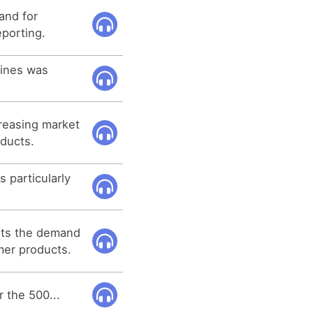
and for
porting.
ines was
reasing market
ducts.
 particularly
ts the demand
mer products.
 the 500...