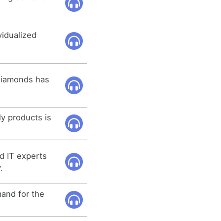
vidualized
diamonds has
y products is
d IT experts
.
and for the