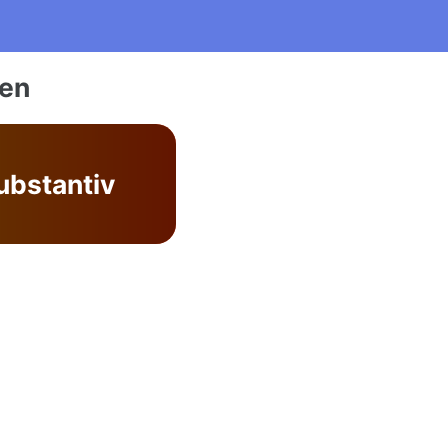
ien
ubstantiv