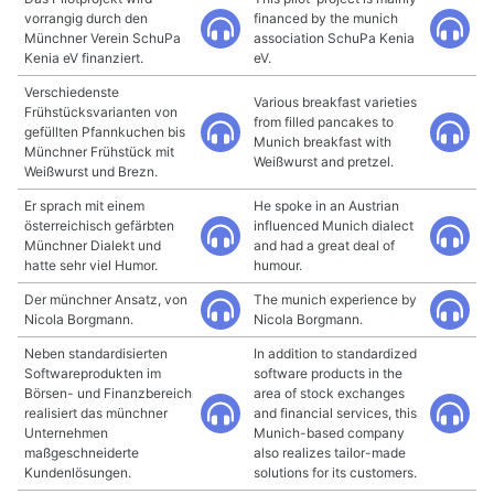
vorrangig durch den
financed by the munich
Münchner Verein SchuPa
association SchuPa Kenia
Kenia eV finanziert.
eV.
Verschiedenste
Various breakfast varieties
Frühstücksvarianten von
from filled pancakes to
gefüllten Pfannkuchen bis
Munich breakfast with
Münchner Frühstück mit
Weißwurst and pretzel.
Weißwurst und Brezn.
Er sprach mit einem
He spoke in an Austrian
österreichisch gefärbten
influenced Munich dialect
Münchner Dialekt und
and had a great deal of
hatte sehr viel Humor.
humour.
Der münchner Ansatz, von
The munich experience by
Nicola Borgmann.
Nicola Borgmann.
Neben standardisierten
In addition to standardized
Softwareprodukten im
software products in the
Börsen- und Finanzbereich
area of stock exchanges
realisiert das münchner
and financial services, this
Unternehmen
Munich-based company
maßgeschneiderte
also realizes tailor-made
Kundenlösungen.
solutions for its customers.