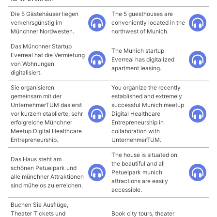
Die 5 Gästehäuser liegen
The 5 guesthouses are
verkehrsgünstig im
conveniently located in the
Münchner Nordwesten.
northwest of Munich.
Das Münchner Startup
The Munich startup
Everreal hat die Vermietung
Everreal has digitalized
von Wohnungen
apartment leasing.
digitalisiert.
Sie organisieren
You organize the recently
gemeinsam mit der
established and extremely
UnternehmerTUM das erst
successful Munich meetup
vor kurzem etablierte, sehr
Digital Healthcare
erfolgreiche Münchner
Entrepreneurship in
Meetup Digital Healthcare
collaboration with
Entrepreneurship.
UnternehmerTUM.
The house is situated on
Das Haus steht am
the beautiful and all
schönen Petuelpark und
Petuelpark munich
alle münchner Attraktionen
attractions are easily
sind mühelos zu erreichen.
accessible.
Buchen Sie Ausflüge,
Theater Tickets und
Book city tours, theater