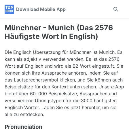
Skip
Skip
Skip
Download Mobile App
Toggle
to
to
to
search
primary
content
footer
navigation
Münchner - Munich (Das 2576
Häufigste Wort In English)
Die Englisch Übersetzung für Münchner ist Munich. Es
kann als adjektiv verwendet werden. Es ist das 2576
Wort auf Englisch und wird als B2-Wort eingestuft. Sie
können sich ihre Aussprache anhören, indem Sie auf
das Lautsprechersymbol klicken, und Sie können auch
Beispielsätze für den Kontext unten sehen. Unsere App
bietet über 60. 000 Beispielsätze, Aussprachen und
verschiedene Übungstypen für die 3000 häufigsten
Englisch Wörter. Laden Sie es jetzt herunter, um sie
alle zu entdecken.
Pronunciation