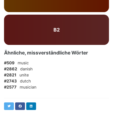
B2
Ähnliche, missverständliche Wörter
#509
music
#2862
danish
#2821
unite
#2743
dutch
#2577
musician
Twitter
Facebook
LinkedIn