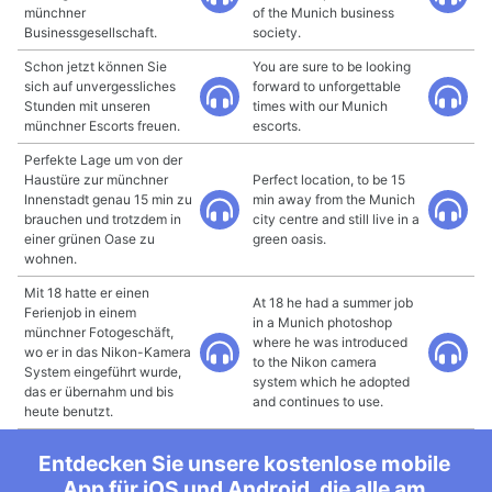
münchner
of the Munich business
Businessgesellschaft.
society.
Schon jetzt können Sie
You are sure to be looking
sich auf unvergessliches
forward to unforgettable
Stunden mit unseren
times with our Munich
münchner Escorts freuen.
escorts.
Perfekte Lage um von der
Haustüre zur münchner
Perfect location, to be 15
Innenstadt genau 15 min zu
min away from the Munich
brauchen und trotzdem in
city centre and still live in a
einer grünen Oase zu
green oasis.
wohnen.
Mit 18 hatte er einen
At 18 he had a summer job
Ferienjob in einem
in a Munich photoshop
münchner Fotogeschäft,
where he was introduced
wo er in das Nikon-Kamera
to the Nikon camera
System eingeführt wurde,
system which he adopted
das er übernahm und bis
and continues to use.
heute benutzt.
Entdecken Sie unsere kostenlose mobile
App für iOS und Android, die alle am