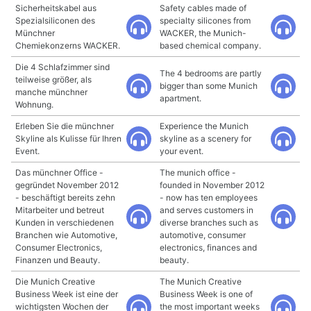
Sicherheitskabel aus
Safety cables made of
Spezialsiliconen des
specialty silicones from
Münchner
WACKER, the Munich-
Chemiekonzerns WACKER.
based chemical company.
Die 4 Schlafzimmer sind
The 4 bedrooms are partly
teilweise größer, als
bigger than some Munich
manche münchner
apartment.
Wohnung.
Erleben Sie die münchner
Experience the Munich
Skyline als Kulisse für Ihren
skyline as a scenery for
Event.
your event.
Das münchner Office -
The munich office -
gegründet November 2012
founded in November 2012
- beschäftigt bereits zehn
- now has ten employees
Mitarbeiter und betreut
and serves customers in
Kunden in verschiedenen
diverse branches such as
Branchen wie Automotive,
automotive, consumer
Consumer Electronics,
electronics, finances and
Finanzen und Beauty.
beauty.
Die Munich Creative
The Munich Creative
Business Week ist eine der
Business Week is one of
wichtigsten Wochen der
the most important weeks