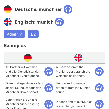
Deutsche: münchner
Englisch: munich
Adjektiv
B2
Examples
Als Partner willkommen
All services from the
sind alle Dienstleister der
Munich event branch are
Münchner Eventbranche.
welcome as partners.
Eigen und irgendwie anders
Unique and somewhat
als der Sound, der aus den
different from the Munich
Münchner Boxen schallt.
sound.
Dann fragen Sie unsere
Please contact our Munich
Münchner Niederlassung
branch for your event.
für Ihr Event an.