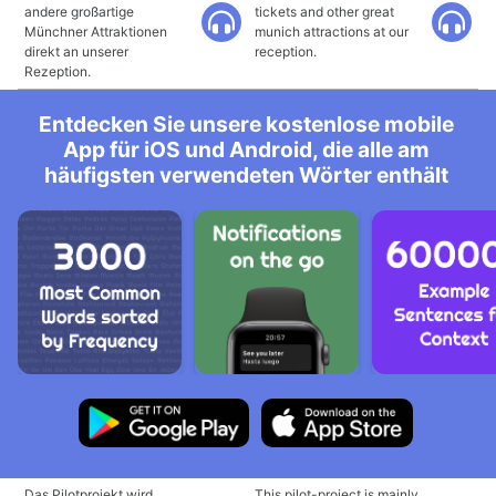
andere großartige
tickets and other great
Münchner Attraktionen
munich attractions at our
direkt an unserer
reception.
Rezeption.
Entdecken Sie unsere kostenlose mobile
App für iOS und Android, die alle am
häufigsten verwendeten Wörter enthält
Das Pilotprojekt wird
This pilot-project is mainly