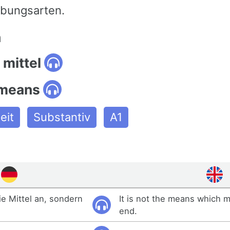
bungsarten.
n
 mittel
 means
eit
Substantiv
A1
ie Mittel an, sondern
It is not the means which ma
end.