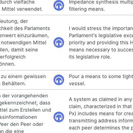
urch vielfache
Impedance synthesis multip
de Mittel verwendet.
filtering means.
deutung, der
lichkeit des Parlaments
I would stress the importa
lenwert einzuräumen,
Parliament's legislative exc
 notwendigen Mittel
priority and providing this
llen, damit seine
means necessary to success
 erfolgreich
its legislative role.
önnen.
l zu einem gewissen
Pour a means to some tight
n Behältern.
vessel.
 der vorangehenden
A system as claimed in any
gekennzeichnet, dass
claim, characterized in tha
ttel zum Erstellen und
Px) includes means for cre
ssinformationen
transmitting address infor
 Peer den Peer oder
each peer determines the p
an die eine