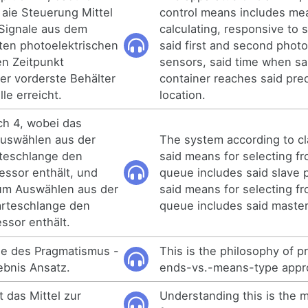
aie Steuerung Mittel
control means includes me
 Signale aus dem
calculating, responsive to 
ten photoelektrischen
said first and second photo
en Zeitpunkt
sensors, said time when s
er vorderste Behälter
container reaches said pr
le erreicht.
location.
h 4, wobei das
Auswählen aus der
The system according to c
teschlange den
said means for selecting fro
ssor enthält, und
queue includes said slave 
zum Auswählen aus der
said means for selecting f
rteschlange den
queue includes said master
ssor enthält.
hie des Pragmatismus -
This is the philosophy of 
ebnis Ansatz.
ends-vs.-means-type appr
t das Mittel zur
Understanding this is the 