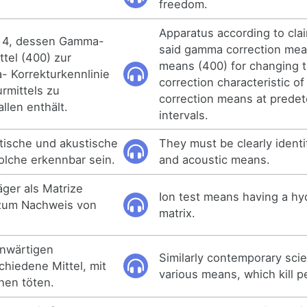
freedom.
Apparatus according to cla
h 4, dessen Gamma-
said gamma correction mea
ttel (400) zur
means (400) for changing
 Korrekturkennlinie
correction characteristic o
rmittels zu
correction means at prede
llen enthält.
intervals.
tische und akustische
They must be clearly identi
solche erkennbar sein.
and acoustic means.
äger als Matrize
Ion test means having a hyd
zum Nachweis von
matrix.
enwärtigen
Similarly contemporary scie
chiedene Mittel, mit
various means, which kill p
hen töten.