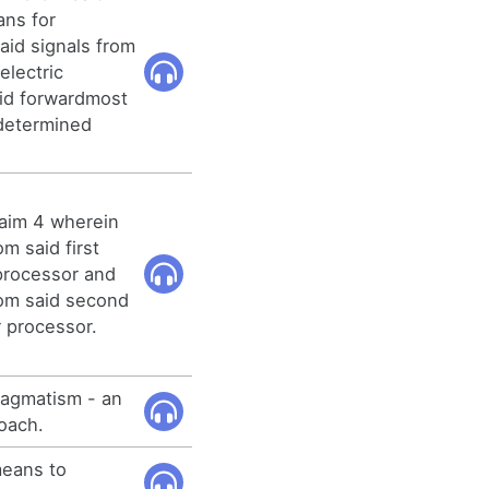
ans for
said signals from
electric
aid forwardmost
edetermined
laim 4 wherein
m said first
processor and
rom said second
 processor.
pragmatism - an
oach.
means to