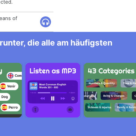
ected.
eans of
unter, die alle am häufigsten