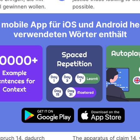
el gewinnen wollen.
possible.
mobile App für iOS und Android her
verwendeten Wörter enthält
spruch 14, dadurch
The apparatus of claim 14,