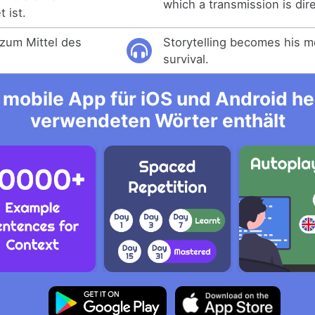
which a transmission is dir
 ist.
 zum Mittel des
Storytelling becomes his m
survival.
mobile App für iOS und Android her
verwendeten Wörter enthält