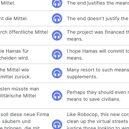
Mittel.
The end justifies the mean
t die Mittel.
The end doesn't justify th
ch öffentliche Mittel
The project was financed t
means.
die Hamas für
I hope Hamas will commit t
scheiden wird.
means.
che Mittel wie
Many resort to such means
ittel zurück.
supplements.
listen müsste man
Perhaps they should even re
ilitärische Mittel
means to save civilians.
soll diese neue Firma
Like Robocop, this new cor
en säubern und
clean up the virtual streets
e bringen, die mit
justice those looking to w