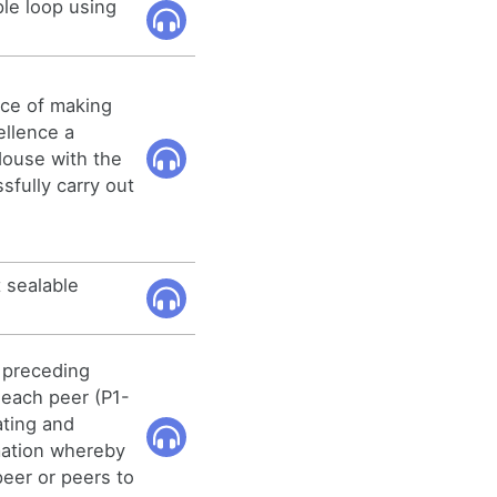
le loop using
nce of making
ellence a
 House with the
fully carry out
 sealable
 preceding
t each peer (P1-
ating and
mation whereby
eer or peers to