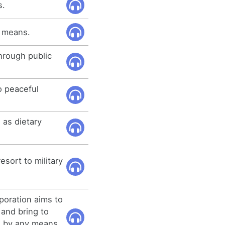
s.
e means.
hrough public
o peaceful
 as dietary
sort to military
poration aims to
 and bring to
in by any means