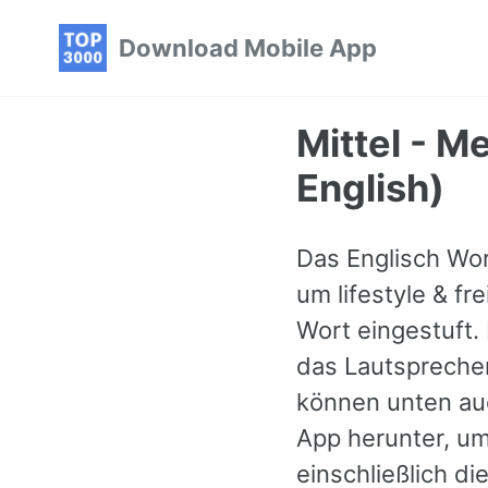
Skip
Skip
Skip
Download Mobile App
to
to
to
primary
content
footer
navigation
Mittel - M
English)
Das Englisch Wor
um lifestyle & fr
Wort eingestuft.
das Lautspreche
können unten auc
App herunter, um
einschließlich d