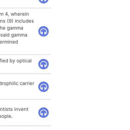
im 4, wherein
ns (9) includes
 the gamma
f said gamma
termined
fied by optical
rophilic carrier
ntists invent
eople.