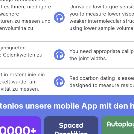
ht es Ihnen, niedrigere
Unrivaled low torque sensi
hwächere
you to measure lower visco
ukturen zu messen und
weaker intermolecular stru
benvolumina zu
using lower sample volume
 geeigneten
You need appropriate calli
e Gelenkweiten zu
the joint widths.
 in erster Linie ein
Radiocarbon dating is esse
ckelt wurde, um
designed to measure residua
ivität zu messen.
tenlos unsere mobile App mit den 