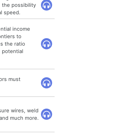
the possibility
al speed.
ential income
ntiers to
s the ratio
 potential
ors must
ure wires, weld
 and much more.