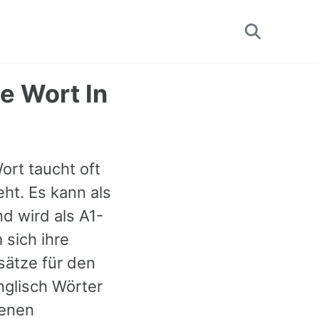
Toggle
search
e Wort In
ort taucht oft
eht. Es kann als
d wird als A1-
 sich ihre
sätze für den
nglisch Wörter
denen