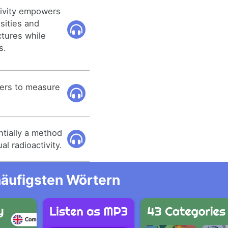
tivity empowers
sities and
ctures while
s.
pers to measure
ntially a method
l radioactivity.
häufigsten Wörtern