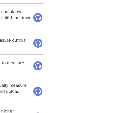
 cumulative
 split time down
asure output
.
s to measure
ually measure
and upload
 higher