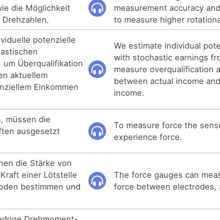
ie die Möglichkeit
measurement accuracy and 
 Drehzahlen.
to measure higher rotation
viduelle potenzielle
We estimate individual pot
astischen
with stochastic earnings fro
um Überqualifikation
measure overqualification a
hen aktuellem
between actual income and
nziellem Einkommen
income.
, müssen die
To measure force the sens
ften ausgesetzt
experience force.
nen die Stärke von
raft einer Lötstelle
The force gauges can meas
roden bestimmen und
force between electrodes,
iedrige Drehmoment-