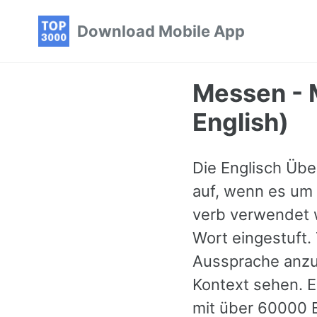
Skip
Skip
Skip
Download Mobile App
to
to
to
primary
content
footer
navigation
Messen - 
English)
Die Englisch Übe
auf, wenn es um m
verb verwendet w
Wort eingestuft.
Aussprache anzuh
Kontext sehen. E
mit über 60000 