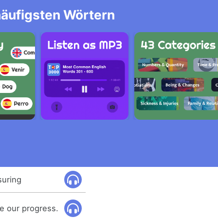
häufigsten Wörtern
suring
 our progress.