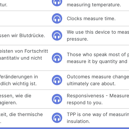
ur.
measuring temperature.
Clocks measure time.
We use this device to mea
sen wir Blutdrücke.
pressure.
isten von Fortschritt
Those who speak most of 
antitativ und nicht
measure it by quantity and 
eränderungen in
Outcomes measure change
lich wichtig ist.
ultimately care about.
ssen, wie die
Responsiveness - Measure
agieren.
respond to you.
eit, die thermische
TPP is one way of measuri
.
insulation.