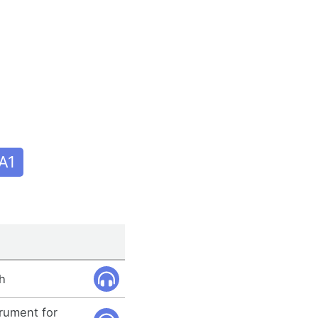
A1
h
rument for