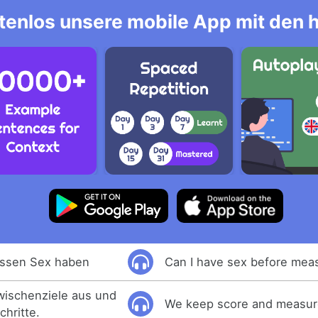
tenlos unsere mobile App mit den 
essen Sex haben
Can I have sex before mea
wischenziele aus und
We keep score and measure
hritte.