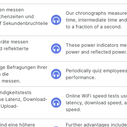
hen messen
Our chronographs measure
chenzeiten und
time, intermediate time and
auf Sekundenbruchteile
to a fraction of a second.
eräte messen
These power indicators me
 reflektierte
power and reflected power
ge Befragungen Ihrer
Periodically quiz employee
 die
performance.
u messen.
ndigkeitstests
Online WiFi speed tests us
se Latenz, Download-
latency, download speed, 
 Upload-
speed.
ind eine höhere
Further advantages include