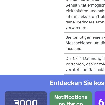
Sensitivität ermöglic
Viskositäten und sc
intermolekulare Str
dabei geringere Pro
verwenden.
Sie benötigen einen
Messschieber, um di
messen.
Die C-14 Datierung ist
Verfahren, das entwi
verbliebene Radioakt
Entdecken Sie kos