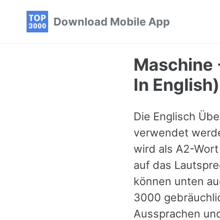
Skip
Skip
Skip
Download Mobile App
to
to
to
primary
content
footer
navigation
Maschine 
In English)
Die Englisch Übe
verwendet werden
wird als A2-Wort 
auf das Lautspre
können unten auc
3000 gebräuchlic
Aussprachen und