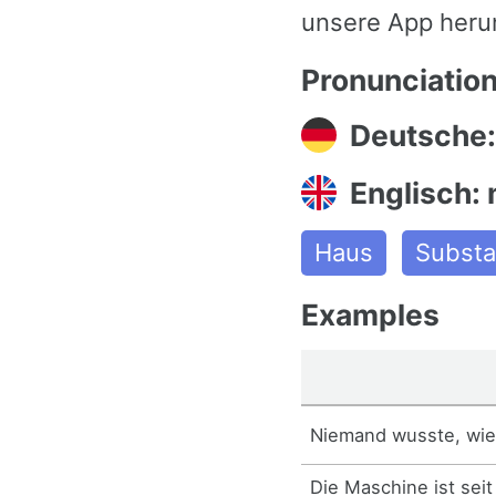
unsere App heru
Pronunciatio
Deutsche:
Englisch:
Haus
Substa
Examples
Niemand wusste, wie
Die Maschine ist sei