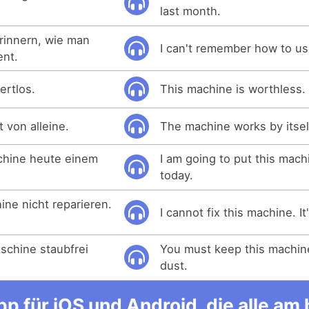
last month.
erinnern, wie man
I can't remember how to us
ent.
ertlos.
This machine is worthless.
 von alleine.
The machine works by itsel
chine heute einem
I am going to put this mach
today.
ine nicht reparieren.
I cannot fix this machine. It'
.
schine staubfrei
You must keep this machin
dust.
p für iOS und Android, die alle a