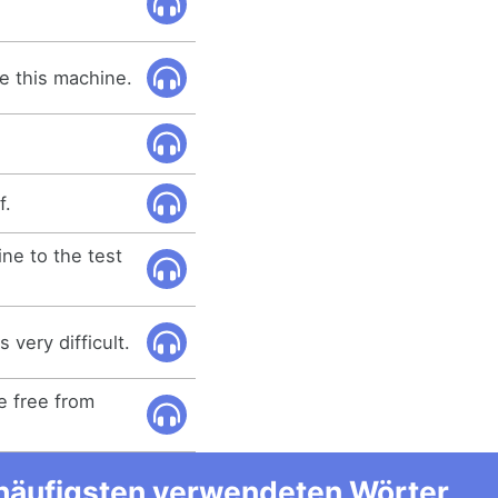
e this machine.
f.
ine to the test
s very difficult.
e free from
m häufigsten verwendeten Wörter