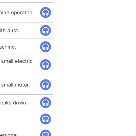
hine operated.
th dust.
achine.
small electric
 small motor.
reaks down.
eryone.