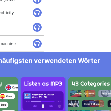
tricity.
 machine
m häufigsten verwendeten Wörter