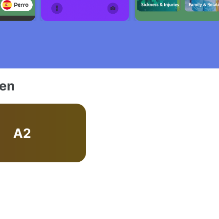
ien
A2