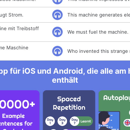
ugt Strom.
This machine generates elec
ne mit Treibstoff
We must fuel the machine.
ame Maschine
Who invented this strange
p für iOS und Android, die alle a
enthält