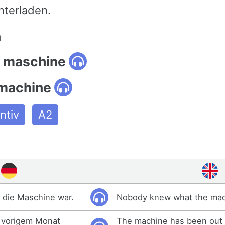
nterladen.
n
 maschine
 machine
ntiv
A2
 die Maschine war.
Nobody knew what the mach
t vorigem Monat
The machine has been out 