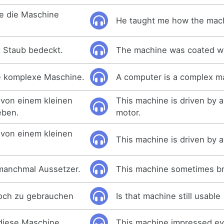
ie die Maschine
He taught me how the mac
t Staub bedeckt.
The machine was coated wi
ne komplexe Maschine.
A computer is a complex m
 von einem kleinen
This machine is driven by a 
eben.
motor.
 von einem kleinen
This machine is driven by a
manchmal Aussetzer.
This machine sometimes b
noch zu gebrauchen
Is that machine still usable
diese Maschine.
This machine impressed ev