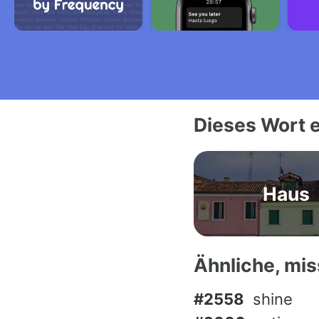
Dieses Wort e
Haus
Ähnliche, mi
#2558
shine