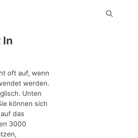
Toggle
search
 In
ht oft auf, wenn
rwendet werden.
nglisch. Unten
Sie können sich
 auf das
ren 3000
ätzen,