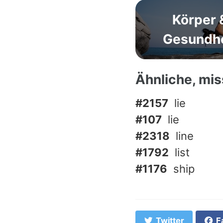
Körper 
Gesundhe
Ähnliche, mi
#2157
lie
#107
lie
#2318
line
#1792
list
#1176
ship
Twitter
F