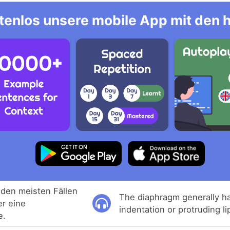
tenlos unsere mobile App mit den 
 den meisten Fällen
The diaphragm generally h
r eine
indentation or protruding li
e.