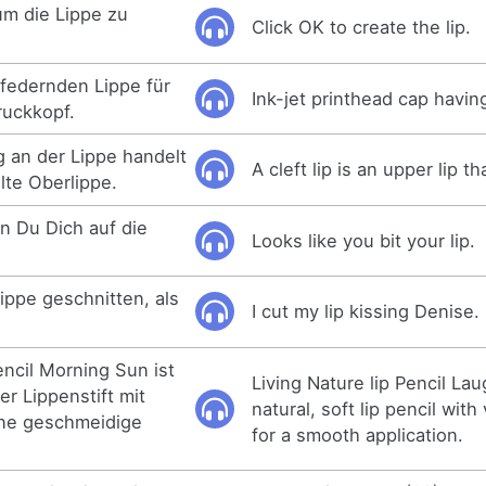
um die Lippe zu
Click OK to create the lip.
federnden Lippe für
Ink-jet printhead cap havin
ruckkopf.
g an der Lippe handelt
A cleft lip is an upper lip tha
lte Oberlippe.
nn Du Dich auf die
Looks like you bit your lip.
ippe geschnitten, als
I cut my lip kissing Denise.
encil Morning Sun ist
Living Nature lip Pencil Lau
er Lippenstift mit
natural, soft lip pencil wit
ine geschmeidige
for a smooth application.