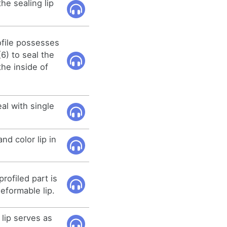
he sealing lip
ofile possesses
6) to seal the
the inside of
l with single
nd color lip in
rofiled part is
deformable lip.
lip serves as