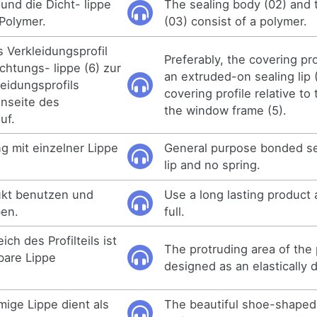
und die Dicht- lippe
The sealing body (02) and t
Polymer.
(03) consist of a polymer.
s Verkleidungsprofil
Preferably, the covering pr
chtungs- lippe (6) zur
an extruded-on sealing lip (
eidungsprofils
covering profile relative to 
enseite des
the window frame (5).
uf.
g mit einzelner Lippe
General purpose bonded sea
lip and no spring.
ukt benutzen und
Use a long lasting product a
ben.
full.
ch des Profilteils ist
The protruding area of the p
bare Lippe
designed as an elastically 
ige Lippe dient als
The beautiful shoe-shaped 