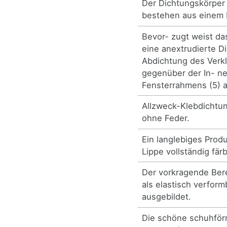
Der Dichtungskörper 
bestehen aus einem 
Bevor- zugt weist da
eine anextrudierte Di
Abdichtung des Verkl
gegenüber der In- n
Fensterrahmens (5) a
Allzweck-Klebdichtun
ohne Feder.
Ein langlebiges Prod
Lippe vollständig fär
Der vorkragende Berei
als elastisch verform
ausgebildet.
Die schöne schuhförm