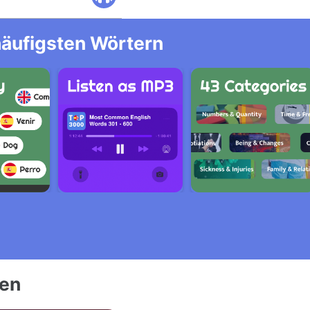
häufigsten Wörtern
ien