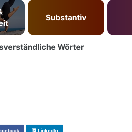
&
Substantiv
it
ssverständliche Wörter
acebook
LinkedIn