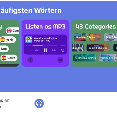
häufigsten Wörtern
as an
p.