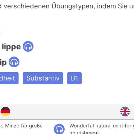
 verschiedenen Übungstypen, indem Sie u
n
 lippe
ip
dheit
Substantiv
B1
he Minze für große
Wonderful natural mint for g
nourishment.