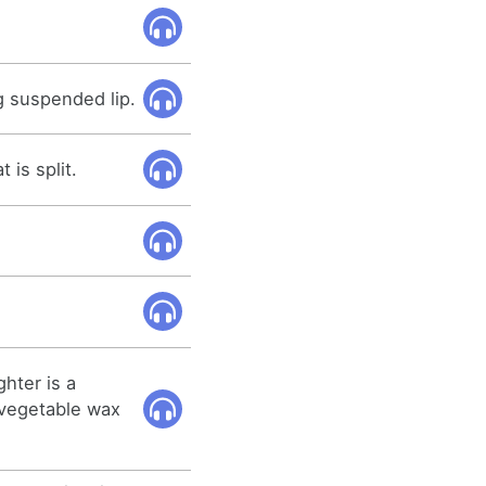
g suspended lip.
t is split.
ghter is a
h vegetable wax