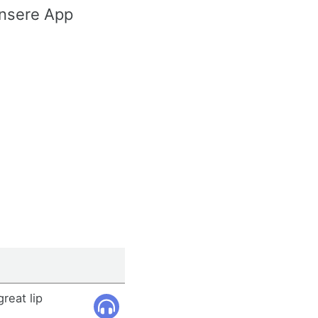
nsere App
reat lip