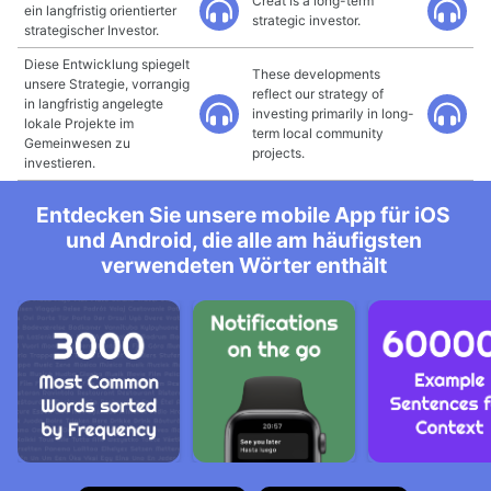
Creat is a long-term
ein langfristig orientierter
strategic investor.
strategischer Investor.
Diese Entwicklung spiegelt
These developments
unsere Strategie, vorrangig
reflect our strategy of
in langfristig angelegte
investing primarily in long-
lokale Projekte im
term local community
Gemeinwesen zu
projects.
investieren.
Entdecken Sie unsere mobile App für iOS
und Android, die alle am häufigsten
verwendeten Wörter enthält