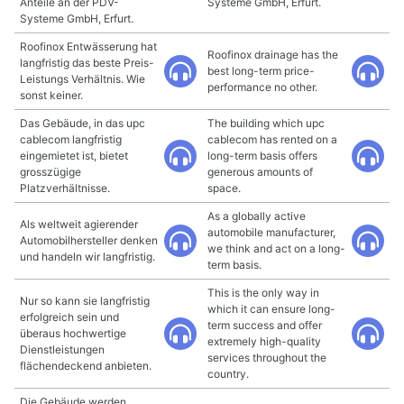
Anteile an der PDV-
Systeme GmbH, Erfurt.
Systeme GmbH, Erfurt.
Roofinox Entwässerung hat
Roofinox drainage has the
langfristig das beste Preis-
best long-term price-
Leistungs Verhältnis. Wie
performance no other.
sonst keiner.
Das Gebäude, in das upc
The building which upc
cablecom langfristig
cablecom has rented on a
eingemietet ist, bietet
long-term basis offers
grosszügige
generous amounts of
Platzverhältnisse.
space.
As a globally active
Als weltweit agierender
automobile manufacturer,
Automobilhersteller denken
we think and act on a long-
und handeln wir langfristig.
term basis.
This is the only way in
Nur so kann sie langfristig
which it can ensure long-
erfolgreich sein und
term success and offer
überaus hochwertige
extremely high-quality
Dienstleistungen
services throughout the
flächendeckend anbieten.
country.
Die Gebäude werden