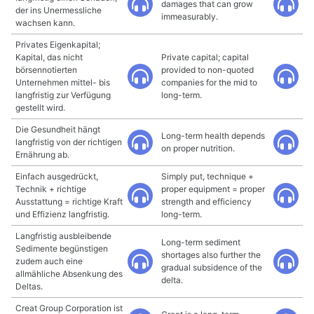
damages that can grow
der ins Unermessliche
immeasurably.
wachsen kann.
Privates Eigenkapital;
Kapital, das nicht
Private capital; capital
börsennotierten
provided to non-quoted
Unternehmen mittel- bis
companies for the mid to
langfristig zur Verfügung
long-term.
gestellt wird.
Die Gesundheit hängt
Long-term health depends
langfristig von der richtigen
on proper nutrition.
Ernährung ab.
Einfach ausgedrückt,
Simply put, technique +
Technik + richtige
proper equipment = proper
Ausstattung = richtige Kraft
strength and efficiency
und Effizienz langfristig.
long-term.
Langfristig ausbleibende
Long-term sediment
Sedimente begünstigen
shortages also further the
zudem auch eine
gradual subsidence of the
allmähliche Absenkung des
delta.
Deltas.
Creat Group Corporation ist