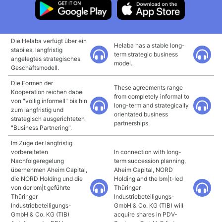
Die Helaba verfügt über ein
Helaba has a stable long-
stabiles, langfristig
term strategic business
angelegtes strategisches
model.
Geschäftsmodell.
Die Formen der
These agreements range
Kooperation reichen dabei
from completely informal to
von "völlig informell" bis hin
long-term and strategically
zum langfristig und
orientated business
strategisch ausgerichteten
partnerships.
"Business Partnering".
Im Zuge der langfristig
vorbereiteten
In connection with long-
Nachfolgeregelung
term succession planning,
übernehmen Aheim Capital,
Aheim Capital, NORD
die NORD Holding und die
Holding and the bm|t-led
von der bm|t geführte
Thüringer
Thüringer
Industriebeteiligungs-
Industriebeteiligungs-
GmbH & Co. KG (TIB) will
GmbH & Co. KG (TIB)
acquire shares in PDV-