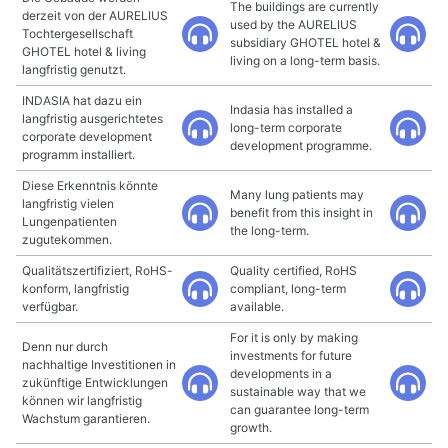
The buildings are currently
derzeit von der AURELIUS
used by the AURELIUS
Tochtergesellschaft
subsidiary GHOTEL hotel &
GHOTEL hotel & living
living on a long-term basis.
langfristig genutzt.
INDASIA hat dazu ein
Indasia has installed a
langfristig ausgerichtetes
long-term corporate
corporate development
development programme.
programm installiert.
Diese Erkenntnis könnte
Many lung patients may
langfristig vielen
benefit from this insight in
Lungenpatienten
the long-term.
zugutekommen.
Qualitätszertifiziert, RoHS-
Quality certified, RoHS
konform, langfristig
compliant, long-term
verfügbar.
available.
For it is only by making
Denn nur durch
investments for future
nachhaltige Investitionen in
developments in a
zukünftige Entwicklungen
sustainable way that we
können wir langfristig
can guarantee long-term
Wachstum garantieren.
growth.