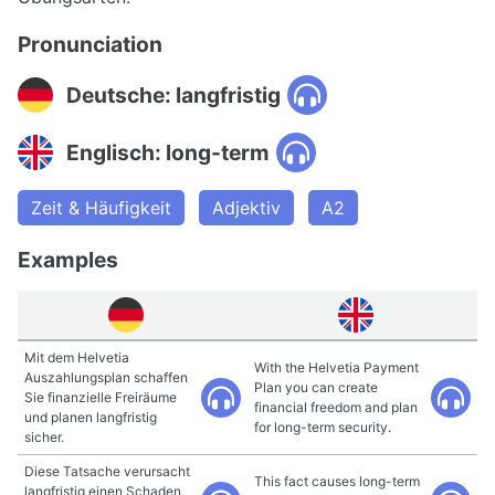
Pronunciation
Deutsche: langfristig
Englisch: long-term
Zeit & Häufigkeit
Adjektiv
A2
Examples
Mit dem Helvetia
With the Helvetia Payment
Auszahlungsplan schaffen
Plan you can create
Sie finanzielle Freiräume
financial freedom and plan
und planen langfristig
for long-term security.
sicher.
Diese Tatsache verursacht
This fact causes long-term
langfristig einen Schaden,