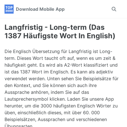
Skip
Skip
Skip
Download Mobile App
Toggle
to
to
to
search
primary
content
footer
navigation
Langfristig - Long-term (Das
1387 Häufigste Wort In English)
Die Englisch Übersetzung für Langfristig ist Long-
term. Dieses Wort taucht oft auf, wenn es um zeit &
häufigkeit geht. Es wird als A2-Wort klassifiziert und
ist das 1387 Wort im Englisch. Es kann als adjektiv
verwendet werden. Unten sehen Sie Beispielsätze für
den Kontext, und Sie können sich auch ihre
Aussprache anhören, indem Sie auf das
Lautsprechersymbol klicken. Laden Sie unsere App
herunter, um die 3000 häufigsten Englisch Wörter zu
üben, einschließlich dieses, mit über 60. 000
Beispielsätzen, Aussprachen und verschiedenen
Übungsarten.